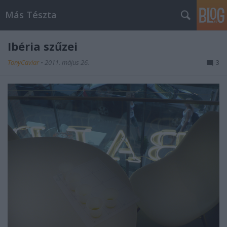
Más Tészta
Ibéria szűzei
TonyCaviar
•
2011. május 26.
3