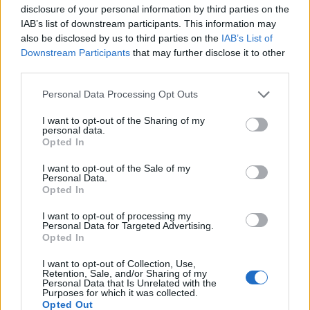
csonthéjas íz, csak virágoskert – jácint és orgona,
disclosure of your personal information by third parties on the
tavaszi hajnal, mintha csak a franciákról szőtt
IAB’s list of downstream participants. This information may
előítéleteket akarná megrajzolni még szebben.
also be disclosed by us to third parties on the
IAB’s List of
Downstream Participants
that may further disclose it to other
third parties.
Please note that this website/app uses one or more Google
Personal Data Processing Opt Outs
services and may gather and store information including but
not limited to your visit or usage behaviour. You may click to
I want to opt-out of the Sharing of my
personal data.
grant or deny consent to Google and its third-party tags to
Opted In
use your data for below specified purposes in below Google
consent section.
I want to opt-out of the Sale of my
Personal Data.
Opted In
I want to opt-out of processing my
Personal Data for Targeted Advertising.
Opted In
I want to opt-out of Collection, Use,
Retention, Sale, and/or Sharing of my
Personal Data that Is Unrelated with the
Purposes for which it was collected.
Végül megkóstoltuk az El Bulli olaját is, ami design-
Opted Out