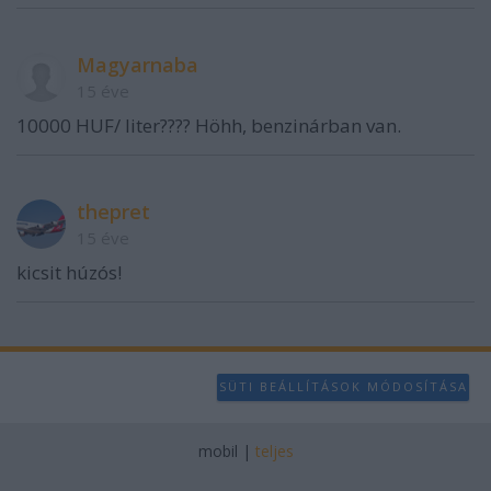
Magyarnaba
15 éve
10000 HUF/ liter???? Höhh, benzinárban van.
thepret
15 éve
kicsit húzós!
SÜTI BEÁLLÍTÁSOK MÓDOSÍTÁSA
mobil
|
teljes