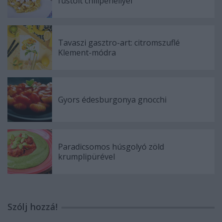
füstölt chilipehellyel
Tavaszi gasztro-art: citromszuflé
Klement-módra
Gyors édesburgonya gnocchi
Paradicsomos húsgolyó zöld
krumplipürével
Szólj hozzá!