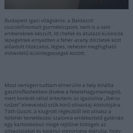
Budapest igazi világváros: a Baldaszti
csúcskifinomult gurméközpont, nem is a való
embereknek készült, itt chefek és átutazó különcök
lépegetnek ernyedten a fehér-arany díszletek közt
előadott titokzatos, légies, nehezen megfogható
mibenlétű különlegességek között.
Most nemigen tudtam elmerülni a hely kínálta
gasztroflashekben (kivéve a feketehagymamagot),
mert konkrét céllal érkeztem: az Igazioliva „Ibéria
szűzei” elnevezésű szűk körű olívaolaj-kóstolójára.
Tóth Guszti, a kiugrott régészből lett olívász a
hófehér temetkezési szalonra emlékeztető galérián
egy kartondoboz mögé rejtőzve töltögeti az
olívaolajakat és kajánul vigyorogva elárulja, hogy