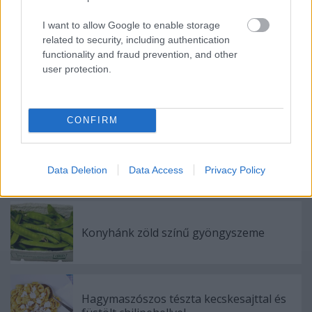
I want to allow Google to enable storage
related to security, including authentication
functionality and fraud prevention, and other
user protection.
Címkék:
portugál
spanyol
olívaolaj
CONFIRM
Data Deletion
Data Access
Privacy Policy
Ajánlott bejegyzések:
Konyhánk zöld színű gyöngyszeme
Hagymaszószos tészta kecskesajttal és