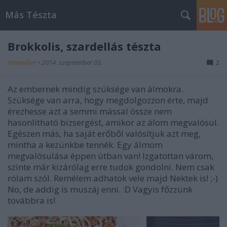
Más Tészta
Brokkolis, szardellás tészta
Havasilive
•
2014. szeptember 03.
2
Az embernek mindig szüksége van álmokra.
Szüksége van arra, hogy megdolgozzon érte, majd
érezhesse azt a semmi mással össze nem
hasonlítható bizsergést, amikor az álom megvalósul.
Egészen más, ha saját erőből valósítjuk azt meg,
mintha a kezünkbe tennék. Egy álmom
megvalósulása éppen útban van! Izgatottan várom,
szinte már kizárólag erre tudok gondolni. Nem csak
rólam szól. Remélem adhatok vele majd Nektek is! ;-)
No, de addig is muszáj enni. :D Vagyis főzzünk
továbbra is!