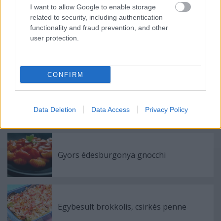
I want to allow Google to enable storage
related to security, including authentication
functionality and fraud prevention, and other
user protection.
Mangós csirke
CONFIRM
Félelmetes falatok: hódíts hétvégén
Hitchcock-pitével!
Data Deletion
Data Access
Privacy Policy
Gyors édesburgonya gnocchi
Egybesült brokkolis, csirkés penne