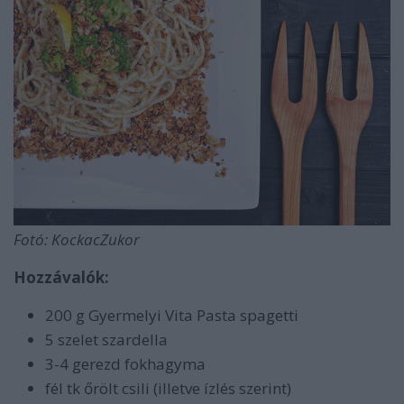
Fotó: KockacZukor
Hozzávalók:
200 g Gyermelyi Vita Pasta spagetti
5 szelet szardella
3-4 gerezd fokhagyma
fél tk őrölt csili (illetve ízlés szerint)