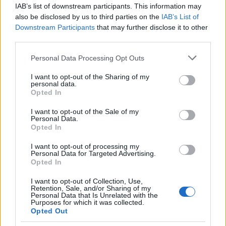
összekeverjük, majd megszórjuk az aranybarna
IAB’s list of downstream participants. This information may
pehellyel.
also be disclosed by us to third parties on the
IAB’s List of
Downstream Participants
that may further disclose it to other
Jó étvágyat! :)
third parties.
Please note that this website/app uses one or more Google
Personal Data Processing Opt Outs
services and may gather and store information including but
not limited to your visit or usage behaviour. You may click to
I want to opt-out of the Sharing of my
personal data.
grant or deny consent to Google and its third-party tags to
Opted In
use your data for below specified purposes in below Google
consent section.
I want to opt-out of the Sale of my
Personal Data.
Opted In
I want to opt-out of processing my
Personal Data for Targeted Advertising.
Opted In
I want to opt-out of Collection, Use,
Retention, Sale, and/or Sharing of my
Personal Data that Is Unrelated with the
Fotó: KockacZukor
Purposes for which it was collected.
Opted Out