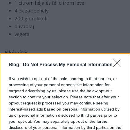
1 citrom héja és fél citrom leve
4 ek zabpehely
200 g brokkoli
olívaolaj
vegeta
Elkészítés:
Blog -
Do Not Process My Personal Information
A tésztát kifőzzük, a brokkolit megfőzzük.
Serpenyőben olívaolajon felforrósítjuk a szardellát.
If you wish to opt-out of the sale, sharing to third parties, or
(Emlékszel? Szardellával már korábban is főztem. Itt
processing of your personal or sensitive information for
olvashatod a receptet:
targeted advertising by us, please use the below opt-out
http://masteszta.blog.hu/2014/08/02/szardella_a_tesz
section to confirm your selection. Please note that after your
A fokhagymát is hozzáadjuk és megpirítjuk,
opt-out request is processed you may continue seeing
hozzákeverjük a csilit, majd a citromot. Egy másik
interest-based ads based on personal information utilized by
serpenyőben ropogósra pirítjuk a zabpelyhet.
us or personal information disclosed to third parties prior to
your opt-out. You may separately opt-out of the further
A tésztát a szardellás szósszal és a brokkolival
disclosure of your personal information by third parties on the