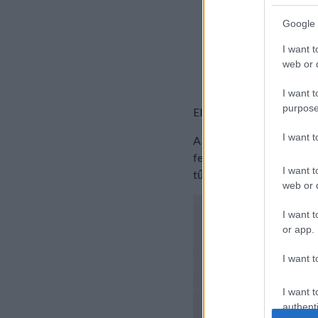
2 db közepes p
1 marék olívab
Google 
30 g parmezán
I want t
100 g kecskesaj
web or d
I want t
purpose
Elkészítés:
I want 
A tésztát kifőzzük. A p
felaprított chilivel. Kev
I want t
tűzálló tálba az egészet, 
web or d
I want t
or app.
I want t
I want t
authenti