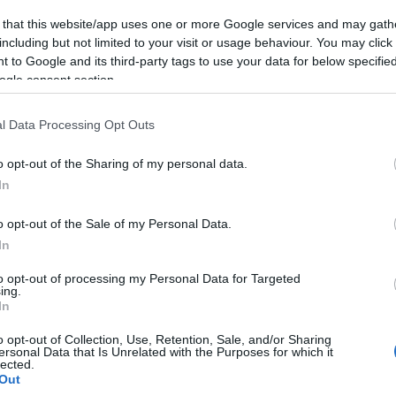
 that this website/app uses one or more Google services and may gath
including but not limited to your visit or usage behaviour. You may click 
 to Google and its third-party tags to use your data for below specifi
ogle consent section.
l Data Processing Opt Outs
o opt-out of the Sharing of my personal data.
In
o opt-out of the Sale of my Personal Data.
In
Fotó: KockacZukor
to opt-out of processing my Personal Data for Targeted
ing.
In
 Vita Pasta zöldséges orsó
o opt-out of Collection, Use, Retention, Sale, and/or Sharing
ersonal Data that Is Unrelated with the Purposes for which it
omos pesto (190 gr)
lected.
zlés szerint)
Out