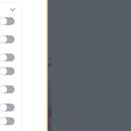
etelt olívabogyóval és a
sunk össze mindent. Merjük
ssük.