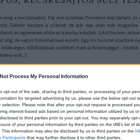
ÍPŐS, KECSKESAJTOS SÜLT TÉS
 meg a kecskesajtot. Pár éve azonban Provence-ban jártam, és a
ztott. Eleinte húztam a számat, de pár nap után már magasb
 illatot, és egyenesen abba az irányba induljak. :) Azt hiszem, akk
st alig, de sajtot folyamatosan eszem. Egy kis busszal utaztunk n
 különleges, hűtőládában szállított francia finomsággal - köztük 
élmény volt. :)
Not Process My Personal Information
to opt-out of the sale, sharing to third parties, or processing of your per
formation for targeted advertising by us, please use the below opt-out s
r selection. Please note that after your opt-out request is processed y
eing interest-based ads based on personal information utilized by us or
disclosed to third parties prior to your opt-out. You may separately opt-
losure of your personal information by third parties on the IAB’s list of
. This information may also be disclosed by us to third parties on the
IA
Participants
that may further disclose it to other third parties.