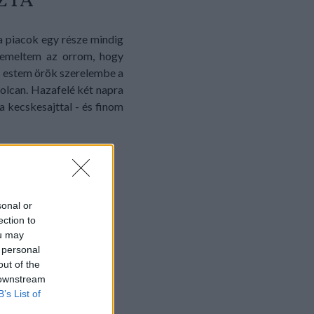
ZTA
 piacok egy része mindig
a emeltem az orrom, hogy
or estem örök szerelembe a
yolcan. Hazafelé két napra
a kecskesajttal - és finom
sonal or
ection to
ou may
 personal
out of the
 downstream
B’s List of