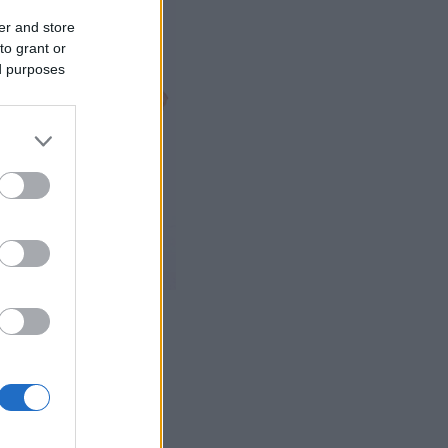
er and store
to grant or
ed purposes