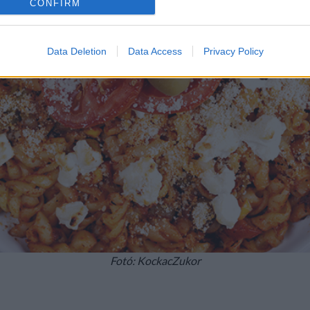
CONFIRM
Data Deletion
Data Access
Privacy Policy
Fotó: KockacZukor