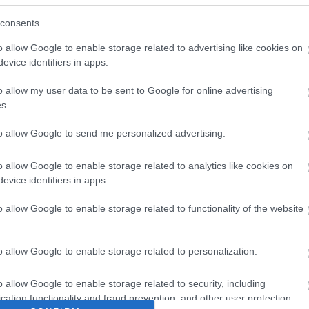
aradicsom
ogyó
consents
o allow Google to enable storage related to advertising like cookies on
t
evice identifiers in apps.
o allow my user data to be sent to Google for online advertising
s.
to allow Google to send me personalized advertising.
estót összekeverjük a felkockázott paradicsommal, a felszel
erjük össze a tésztával, és adjuk hozzá a parmezánt, majd forgas
o allow Google to enable storage related to analytics like cookies on
szórjuk rá a kecskesajtot, majd előmelegített sütőben 20 percig sü
evice identifiers in apps.
o allow Google to enable storage related to functionality of the website
o allow Google to enable storage related to personalization.
o allow Google to enable storage related to security, including
cation functionality and fraud prevention, and other user protection.