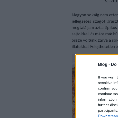
CS
Nagyon sokáig nem ettem
jellegzetes szagot áras
megtaláljam azt a tipikus
sajtokkal, és mára már hú
össze voltunk zárva a sok
illatukkal. Felejthetetlen 
Blog -
Do 
If you wish 
sensitive in
confirm you
continue se
information 
further disc
participants
Downstream 