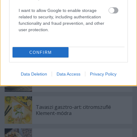
I want to allow Google to enable storage
Címkék:
pesto
bazsalikom
grill
szűzpecsenye
grillsajt
related to security, including authentication
functionality and fraud prevention, and other
Receptajánló
KockacZukor
user protection.
CONFIRM
Ajánlott bejegyzések:
Data Deletion
Data Access
Privacy Policy
Mangó, avagy a szívemben már nyár van
Tavaszi gasztro-art: citromszuflé
Klement-módra