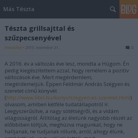
Más Tészta
Tészta grillsajttal és
szűzpecsenyével
Havasilive
•
2015. november 21.
0
A 2016. év a változás éve lesz, mondta a Húgom. Én
pedig kiegészítettem azzal, hogy remélem a pozitív
változások éve. Mert megérdemlem,
megérdemeljük. Éppen Feldmár András Szégyen és
szeretet című könyvét
(
http://www.libri.hu/konyv/szegyen-es-szeretet.html
)
olvasom, amiben kétféle tudatállapotról ír.
Leegyszerűsítve, a nagy sötétségről, és a vidám
világosságról. Állítólag az életünk nagyobb részét az
előbbiben töltjük, meghúzva magunkat, hogy ne
halljanak, ne tudjanak rólunk, arról, ahogy élünk,