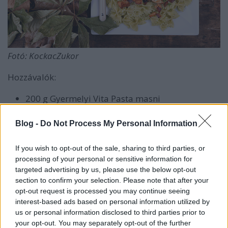
Fotó: KockacZukor
Hozzávalók:
200 g Gyermelyi Vita Pasta masni
150 g natúr grillsajt
Blog -
Do Not Process My Personal Information
1 csomag szeletelt füstölt, főtt szűzpecsenye
3 ek balzsamecet
If you wish to opt-out of the sale, sharing to third parties, or
3-4 ek bazsalikom pesto
processing of your personal or sensitive information for
3-4 gerezd fokhagyma
targeted advertising by us, please use the below opt-out
2 ek olaj
section to confirm your selection. Please note that after your
opt-out request is processed you may continue seeing
Elkészítés:
interest-based ads based on personal information utilized by
us or personal information disclosed to third parties prior to
A tésztát kifőzzük.
your opt-out. You may separately opt-out of the further