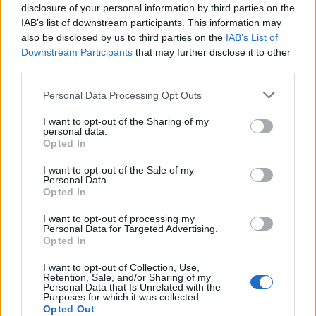
disclosure of your personal information by third parties on the
Miután a tésztát kifőztük, összekeverjük azt a
IAB’s list of downstream participants. This information may
bazsalikomos
also be disclosed by us to third parties on the
IAB’s List of
pestoval (
http://masteszta.blog.hu/2015/10/07/egysz
Downstream Participants
that may further disclose it to other
third parties.
A natúr grillsajtot és a szeletelt szűzpecsenyét forró
Please note that this website/app uses one or more Google
Personal Data Processing Opt Outs
serpenyőben, olajon addig pirítjuk, amíg a grillsajt
services and may gather and store information including but
kockák megpirulnak. Ehhez hozzákeverjük az
not limited to your visit or usage behaviour. You may click to
I want to opt-out of the Sharing of my
összenyomott és aprított fokhagymákat is. Sózni
personal data.
grant or deny consent to Google and its third-party tags to
Opted In
nem kell, mert a grillsajt és a pecsenye már elég
use your data for below specified purposes in below Google
ízesek.
consent section.
I want to opt-out of the Sale of my
Personal Data.
A bazsalikomos tésztával összekeverjük a
Opted In
fokhagymás sülteket, majd rászórjuk a
I want to opt-out of processing my
balzsamecetet, és azzal is összeforgatjuk lágyan az
Personal Data for Targeted Advertising.
egészet.
Opted In
Laktató, finom.
I want to opt-out of Collection, Use,
Retention, Sale, and/or Sharing of my
Personal Data that Is Unrelated with the
Jó étvágyat hozzá!
Purposes for which it was collected.
Opted Out