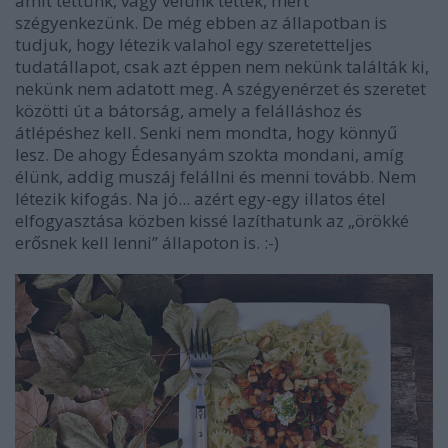
amit tettünk, vagy velünk tettek, mert
szégyenkezünk. De még ebben az állapotban is
tudjuk, hogy létezik valahol egy szeretetteljes
tudatállapot, csak azt éppen nem nekünk találták ki,
nekünk nem adatott meg. A szégyenérzet és szeretet
közötti út a bátorság, amely a felálláshoz és
átlépéshez kell. Senki nem mondta, hogy könnyű
lesz. De ahogy Édesanyám szokta mondani, amíg
élünk, addig muszáj felállni és menni tovább. Nem
létezik kifogás. Na jó... azért egy-egy illatos étel
elfogyasztása közben kissé lazíthatunk az „örökké
erősnek kell lenni” állapoton is. :-)