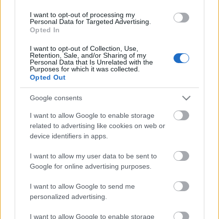
Ha mégis édes reggelire vágynál, akkor készítsd el
I want to opt-out of processing my
ezt a
csokis, citromos kuglófot
. :-)
Personal Data for Targeted Advertising.
Opted In
- KockacZukor -
I want to opt-out of Collection, Use,
Retention, Sale, and/or Sharing of my
Personal Data that Is Unrelated with the
Purposes for which it was collected.
Opted Out
Címkék:
reggeli
tojás
parmezán
bacon
szarvacska
Google consents
Receptajánló
KockacZukor
vita pasta
I want to allow Google to enable storage
related to advertising like cookies on web or
device identifiers in apps.
I want to allow my user data to be sent to
Ajánlott bejegyzések:
Google for online advertising purposes.
I want to allow Google to send me
Elköltöztünk! Irány a www.teszta.fun
personalized advertising.
I want to allow Google to enable storage