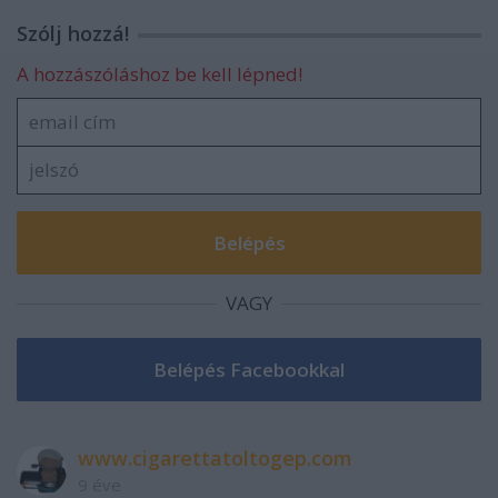
Szólj hozzá!
A hozzászóláshoz be kell lépned!
VAGY
www.cigarettatoltogep.com
9 éve