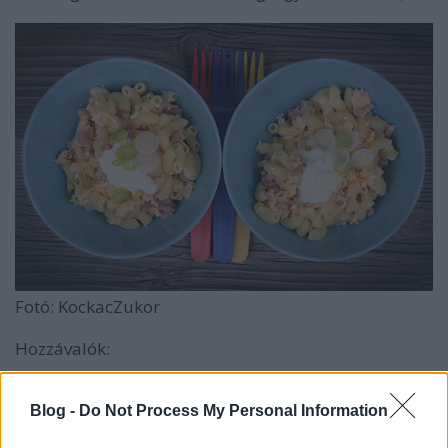
Fotó: KockacZukor
Hozzávalók:
120 g Gyermelyi Vita Pasta szarvacska
Blog -
Do Not Process My Personal Information
2 db tojás
2 ek tejföl