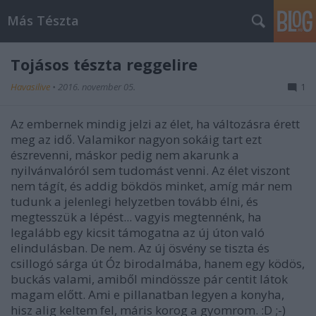
Más Tészta
Tojásos tészta reggelire
Havasilive
•
2016. november 05.
1
Az embernek mindig jelzi az élet, ha változásra érett
meg az idő. Valamikor nagyon sokáig tart ezt
észrevenni, máskor pedig nem akarunk a
nyilvánvalóról sem tudomást venni. Az élet viszont
nem tágít, és addig bökdös minket, amíg már nem
tudunk a jelenlegi helyzetben tovább élni, és
megtesszük a lépést... vagyis megtennénk, ha
legalább egy kicsit támogatna az új úton való
elindulásban. De nem. Az új ösvény se tiszta és
csillogó sárga út Óz birodalmába, hanem egy ködös,
buckás valami, amiből mindössze pár centit látok
magam előtt. Ami e pillanatban legyen a konyha,
hisz alig keltem fel, máris korog a gyomrom. :D ;-)