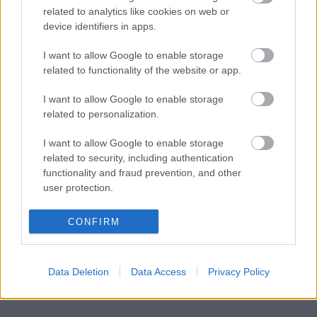
related to analytics like cookies on web or
device identifiers in apps.
Hagymaszószos tészta kecskesajttal és
füstölt chilipehellyel
I want to allow Google to enable storage
related to functionality of the website or app.
I want to allow Google to enable storage
Tavaszi gasztro-art: citromszuflé
related to personalization.
Klement-módra
I want to allow Google to enable storage
related to security, including authentication
functionality and fraud prevention, and other
Vajas kenyér extrákkal
user protection.
CONFIRM
Hús, mint köret: gasztrózz zölden, nem
vegán
Data Deletion
Data Access
Privacy Policy