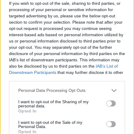
If you wish to opt-out of the sale, sharing to third parties, or
70 g sonka vagy bacon
processing of your personal or sensitive information for
2 szál újhagyma
targeted advertising by us, please use the below opt-out
section to confirm your selection. Please note that after your
parmezán vagy más reszelt sajt
opt-out request is processed you may continue seeing
olívaolaj
interest-based ads based on personal information utilized by
só
us or personal information disclosed to third parties prior to
bors
your opt-out. You may separately opt-out of the further
disclosure of your personal information by third parties on the
Elkészítés:
IAB’s list of downstream participants. This information may
also be disclosed by us to third parties on the
IAB’s List of
A tésztát kifőzzük.
Downstream Participants
that may further disclose it to other
third parties.
Olívaolajon serpenyőben megpirítjuk a kockázott
Please note that this website/app uses one or more Google
Personal Data Processing Opt Outs
bacont vagy sonkát, és a hagymát. Hozzáadjuk a két
services and may gather and store information including but
not limited to your visit or usage behaviour. You may click to
I want to opt-out of the Sharing of my
tojást, amit lágyra sütünk. Ehhez hozzákeverjük a
personal data.
grant or deny consent to Google and its third-party tags to
tejfölt, majd a tésztát, és összeforgatjuk. Sajttal
Opted In
use your data for below specified purposes in below Google
megszórva tálaljuk.
consent section.
I want to opt-out of the Sale of my
Personal Data.
Jó étvágyat!
Opted In