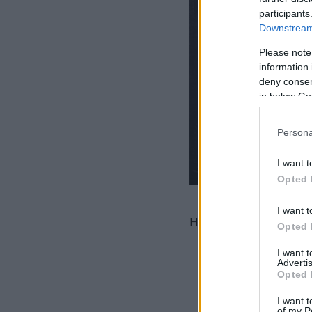
participants
Downstream 
Please note
information 
deny consent
in below Go
Persona
I want t
Opted 
I want t
Hozzávalók:
Opted 
150-200 g Gyermely
I want 
Advertis
2 ek Gyermelyi búz
Opted 
400 g csirkemell
3 dl tejföl
I want t
of my P