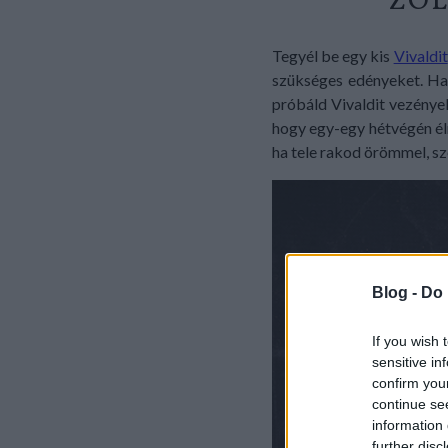
ZÖL
Tegyél be egy kis
Vivaldit
szükséges edényeket. Ha
próbáld Vivaldit vezényel
hogy egy-egy hétvégén él
ha tele rakod örömmel, sz
Blog -
Do 
If you wish 
sensitive in
confirm you
continue se
information 
further disc