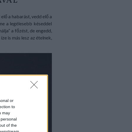
ÁVAL
elő a habarást, vedd elő a
y ne a legélesebb késeddel
álja” a főzést, de engedd,
e is más lesz az ételnek,
sonal or
ection to
ou may
 personal
out of the
 downstream