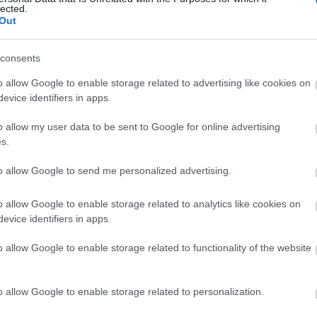
lected.
shagyma
Out
épa
répa
consents
o allow Google to enable storage related to advertising like cookies on
evice identifiers in apps.
o allow my user data to be sent to Google for online advertising
s.
to allow Google to send me personalized advertising.
o allow Google to enable storage related to analytics like cookies on
evice identifiers in apps.
o allow Google to enable storage related to functionality of the website
sen két vagy három szeletre vágjuk. A zöldségeket – kivéve a h
omot apróra vágjuk. A hagymát szintén apró kockákra vágjuk
rsozott csirkemellszeleteket, és fehéredésig sütjük, majd hag
o allow Google to enable storage related to personalization.
ségeket és a paradicsomot, öntünk hozzá annyi vizet, hogy éppen 