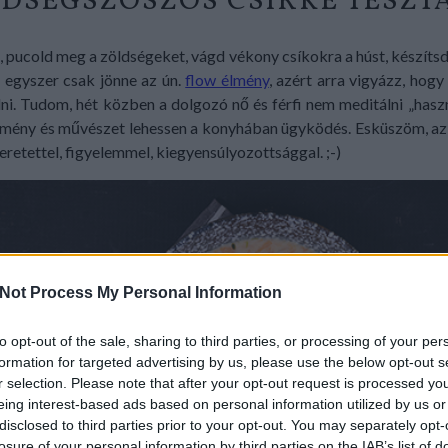
DSÉGSZÓSZOS CSIRKE TÉSZT
, pucold meg a zöldségeket, vágd vékony csíkokra a húst, készítsd 
 egyszer csak jönne az ún.
flow élmény
, azért arra vigyázz, hog
ni. Tudom, hét közben a dolgozó nő és férfi nem meditálni „haszn
mény és művészet lehessen a konyhában ügyködés. Esküszöm, az íz
eretettel, figyelemmel, kiegyensúlyozottsággal. ;-)
Not Process My Personal Information
to opt-out of the sale, sharing to third parties, or processing of your per
formation for targeted advertising by us, please use the below opt-out s
r selection. Please note that after your opt-out request is processed y
eing interest-based ads based on personal information utilized by us or
disclosed to third parties prior to your opt-out. You may separately opt-
losure of your personal information by third parties on the IAB’s list of