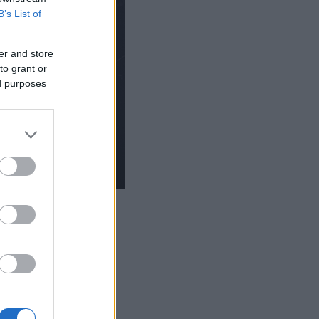
B’s List of
er and store
to grant or
ed purposes