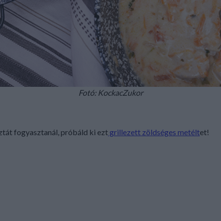
Fotó: KockacZukor
tát fogyasztanál, próbáld ki ezt
grillezett zöldséges metélt
et!