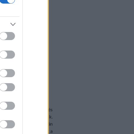
agymát – megtisztítjuk és
, és olajon dinszteljük.
yjuk kicsit sülni. Ezután
ellepje, majd hozzáadjuk a