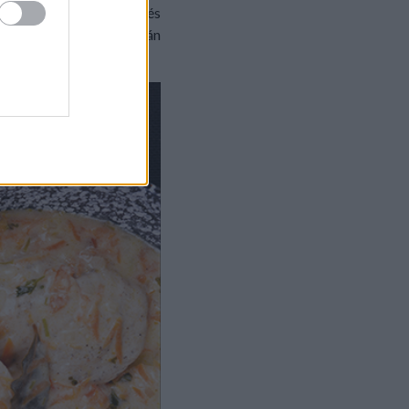
, mustárral, citromlével, és
dséges húst. Habarás után