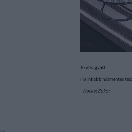
Jó étvágyat!
Ha inkább húsmentes tész
- KockacZukor -