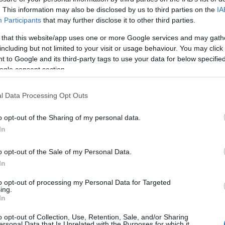
. This information may also be disclosed by us to third parties on the
IA
Participants
that may further disclose it to other third parties.
 that this website/app uses one or more Google services and may gath
including but not limited to your visit or usage behaviour. You may click 
 to Google and its third-party tags to use your data for below specifi
ogle consent section.
l Data Processing Opt Outs
o opt-out of the Sharing of my personal data.
In
Fotó: KockacZukor
o opt-out of the Sale of my Personal Data.
In
i Vita Pasta szarvacska
to opt-out of processing my Personal Data for Targeted
ing.
afinomliszt
In
o opt-out of Collection, Use, Retention, Sale, and/or Sharing
ersonal Data that Is Unrelated with the Purposes for which it