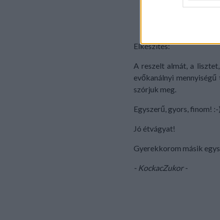
fahéj
web or d
porcukor
I want t
étolaj
or app.
Elkészítés:
I want t
A reszelt almát, a liszte
evőkanálnyi mennyiségű t
I want t
authenti
szórjuk meg.
Egyszerű, gyors, finom! :-
Jó étvágyat!
Gyerekkorom másik egysz
- KockacZukor -