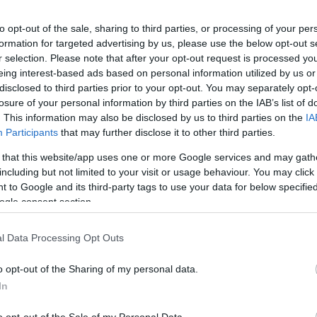
ALMÁS TÓCSNI
to opt-out of the sale, sharing to third parties, or processing of your per
hazaért, mi, tini lányok mindig kirohantunk hozzá és még be
formation for targeted advertising by us, please use the below opt-out s
 Imádtuk, amikor azt mondta, hogy almás tócsni lesz a vacsi
r selection. Please note that after your opt-out request is processed y
rekként nem vettük észre, hogy néha kicsit hagyhatnánk pihenni. 
eing interest-based ads based on personal information utilized by us or
disclosed to third parties prior to your opt-out. You may separately opt-
, csak akkor fogtuk fel, amikor már mi is felnőttünk, és már mi
losure of your personal information by third parties on the IAB’s list of
. This information may also be disclosed by us to third parties on the
IA
Participants
that may further disclose it to other third parties.
 that this website/app uses one or more Google services and may gath
including but not limited to your visit or usage behaviour. You may click 
 to Google and its third-party tags to use your data for below specifi
ogle consent section.
l Data Processing Opt Outs
o opt-out of the Sharing of my personal data.
In