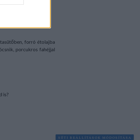
ntasütőben, forró étolajba
csnik, porcukros fahéjjal
d is?
SÜTI BEÁLLÍTÁSOK MÓDOSÍTÁSA