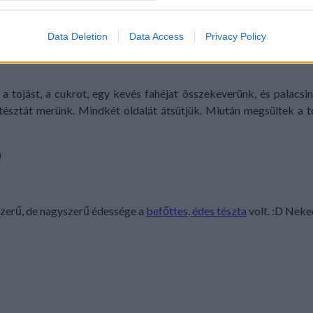
evice identifiers in apps.
o allow Google to enable storage related to functionality of the website
Data Deletion
Data Access
Privacy Policy
o allow Google to enable storage related to personalization.
t, a tojást, a cukrot, egy kevés fahéjat összekeverünk, és palacsi
észtát merünk. Mindkét oldalát átsütjük. Miután megsültek a tó
o allow Google to enable storage related to security, including
cation functionality and fraud prevention, and other user protection.
)
erű, de nagyszerű édessége a
befőttes, édes tészta
volt. :D Neke