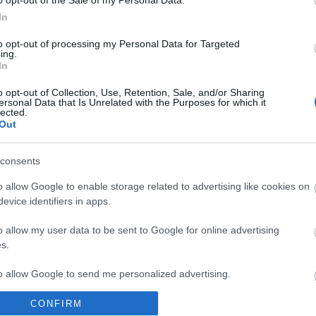
o opt-out of the Sale of my Personal Data.
In
to opt-out of processing my Personal Data for Targeted
ing.
In
o opt-out of Collection, Use, Retention, Sale, and/or Sharing
ersonal Data that Is Unrelated with the Purposes for which it
lected.
Out
consents
o allow Google to enable storage related to advertising like cookies on
Fotó: KockacZukor
evice identifiers in apps.
o allow my user data to be sent to Google for online advertising
s.
úzafinomliszt
to allow Google to send me personalized advertising.
CONFIRM
o allow Google to enable storage related to analytics like cookies on