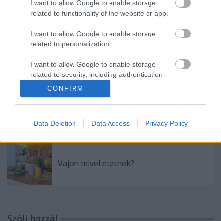
I want to allow Google to enable storage
Vajas kenyér extrákkal
related to functionality of the website or app.
I want to allow Google to enable storage
related to personalization.
Hús, mint köret: gasztrózz zölden, nem
vegán
I want to allow Google to enable storage
related to security, including authentication
functionality and fraud prevention, and other
CONFIRM
user protection.
Sült parmezános spenót tojással
Data Deletion
Data Access
Privacy Policy
Vajon mivel etetnek?
Szólj hozzá!