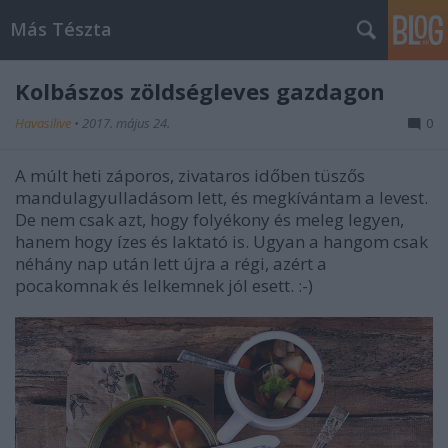
Más Tészta
Kolbászos zöldségleves gazdagon
Havasilive
•
2017. május 24.
0
A múlt heti záporos, zivataros időben tüszős
mandulagyulladásom lett, és megkívántam a levest.
De nem csak azt, hogy folyékony és meleg legyen,
hanem hogy ízes és laktató is. Ugyan a hangom csak
néhány nap után lett újra a régi, azért a
pocakomnak és lelkemnek jól esett. :-)