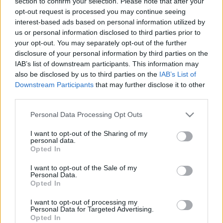
section to confirm your selection. Please note that after your
só
opt-out request is processed you may continue seeing
interest-based ads based on personal information utilized by
Elkészítés:
us or personal information disclosed to third parties prior to
your opt-out. You may separately opt-out of the further
A vöröshagymát apróra vágjuk, és egy lábosban
disclosure of your personal information by third parties on the
dinszteljük. A kolbászkarikákból néhányat a
IAB’s list of downstream participants. This information may
hagyma mellé adunk, és hagyjuk kicsit sülni. Miután
also be disclosed by us to third parties on the
IAB’s List of
a hagyma teljesen megpuhult és a kolbász is
Downstream Participants
that may further disclose it to other
szétesett, öntsük fel vízzel. Tisztítsuk és aprítsuk fel a
third parties.
répát és karalábét, illetve a gombát. Adjuk a
leveshez. Fűszerezzük, majd adjuk hozzá az aprított
Please note that this website/app uses one or more Google
Personal Data Processing Opt Outs
petrezselyem egy részét is. Főzzük fedő alatt a levest.
services and may gather and store information including but
Miután már forr a leves egy ideje, adjuk hozzá a
not limited to your visit or usage behaviour. You may click to
I want to opt-out of the Sharing of my
personal data.
grant or deny consent to Google and its third-party tags to
szeletelt kolbászt és a levestésztát is. Hagyjuk még
Opted In
use your data for below specified purposes in below Google
egy ideig rotyogni a levest, hogy az ízek
consent section.
összeérjenek.
I want to opt-out of the Sale of my
Personal Data.
Opted In
Második fogásnak süssünk egy
rumos almatortát
!
Garantáltan lenyalod utána mind a tíz ujjadat! :D
I want to opt-out of processing my
Personal Data for Targeted Advertising.
Opted In