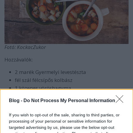
Fotó: KockacZukor
Hozzávalók:
2 marék Gyermelyi levestészta
fél szál félcsípős kolbász
1 közepes vöröshagyma
3 db közepes répa
Blog -
Do Not Process My Personal Information
1 fej karalábé
5 fej gomba
If you wish to opt-out of the sale, sharing to third parties, or
1 csokor petrezselyem
processing of your personal or sensitive information for
bors
targeted advertising by us, please use the below opt-out