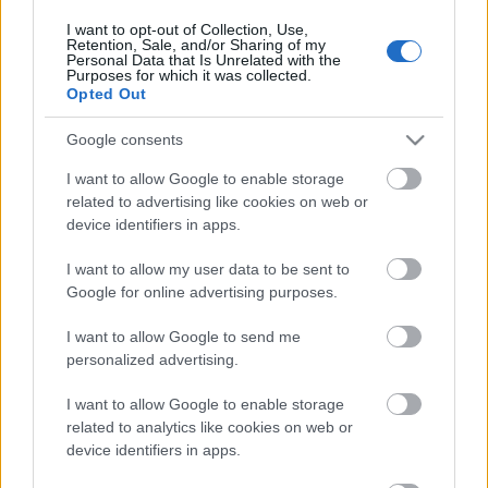
Jó étvágyat!
I want to opt-out of Collection, Use,
Retention, Sale, and/or Sharing of my
- KockacZukor -
Personal Data that Is Unrelated with the
Purposes for which it was collected.
Opted Out
Google consents
Címkék:
leves
meleg
zöldség
kolbász
Receptajánló
I want to allow Google to enable storage
KockacZukor
related to advertising like cookies on web or
device identifiers in apps.
I want to allow my user data to be sent to
Google for online advertising purposes.
Ajánlott bejegyzések:
I want to allow Google to send me
personalized advertising.
Mexikói csirkés tészta
I want to allow Google to enable storage
related to analytics like cookies on web or
device identifiers in apps.