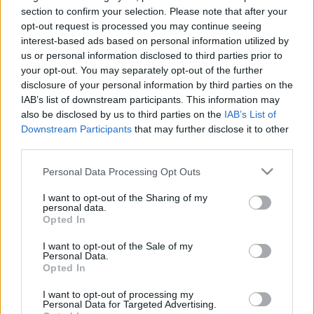
section to confirm your selection. Please note that after your
1 cs sütőpor
opt-out request is processed you may continue seeing
1 tk szódabikarbóna
interest-based ads based on personal information utilized by
100 g dió
us or personal information disclosed to third parties prior to
your opt-out. You may separately opt-out of the further
Elkészítés:
disclosure of your personal information by third parties on the
IAB’s list of downstream participants. This information may
A cukkinit megtisztítjuk, kiszedjük a magjait, majd
also be disclosed by us to third parties on the
IAB’s List of
lereszeljük. Egy nagyobb tálban a lisztet, a fahéjat és
Downstream Participants
that may further disclose it to other
a sütőport és szódabikarbónát összekeverjük. Egy
third parties.
másik tálban a tojásokat, a cukrot, az olajat, a
Please note that this website/app uses one or more Google
cukkinit és az összetört diót keverjük össze. A
Personal Data Processing Opt Outs
services and may gather and store information including but
folyékony masszát a szárazhoz adjuk, és
not limited to your visit or usage behaviour. You may click to
I want to opt-out of the Sharing of my
összedolgozzuk őket. Egy nagy tepsit sütőpapírral
personal data.
grant or deny consent to Google and its third-party tags to
bélelünk ki, vagy margarinnal kenünk ki és
Opted In
use your data for below specified purposes in below Google
lisztezünk át, beleöntjük a tésztát, és előmelegített
consent section.
I want to opt-out of the Sale of my
sütőben lassan megsütjük. Porcukorral, dióval
Personal Data.
díszítjük a kihűlt fahéjas süteményt.
Opted In
Készítsünk az édesség mellé egy
sült sárgarépa
I want to opt-out of processing my
Personal Data for Targeted Advertising.
krémlevest rizsszem tésztával
. :D