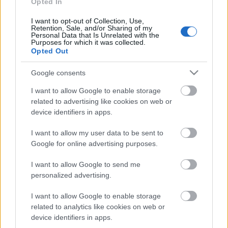
Opted In
I want to opt-out of Collection, Use,
- KockaZukor -
Retention, Sale, and/or Sharing of my
Personal Data that Is Unrelated with the
Purposes for which it was collected.
Opted Out
Google consents
I want to allow Google to enable storage
related to advertising like cookies on web or
Címkék:
hétvége
kirándulás
édesség
sütemény
cukkini
fahéj
device identifiers in apps.
Zebegény
Receptajánló
KockacZukor
I want to allow my user data to be sent to
Google for online advertising purposes.
I want to allow Google to send me
Ajánlott bejegyzések:
personalized advertising.
I want to allow Google to enable storage
Tavaszi gasztro-art: citromszuflé
related to analytics like cookies on web or
Klement-módra
device identifiers in apps.