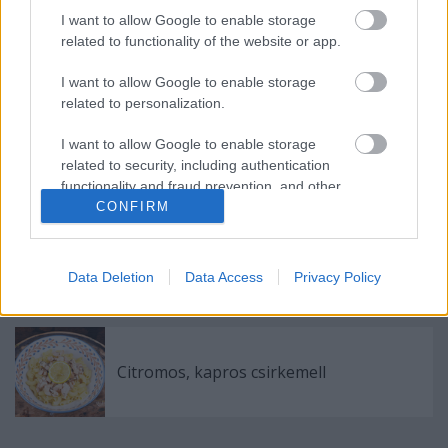
I want to allow Google to enable storage
related to functionality of the website or app.
Gyors édesburgonya gnocchi
I want to allow Google to enable storage
related to personalization.
I want to allow Google to enable storage
Egybesült brokkolis, csirkés penne
related to security, including authentication
functionality and fraud prevention, and other
CONFIRM
user protection.
A sors íze: mákos Hámán-táska örömmel,
drámával
Data Deletion
Data Access
Privacy Policy
Citromos, kapros csirkemell