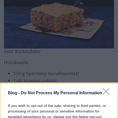
Fotó: KockacZukor
Hozzávalók:
350 g Gyermelyi búzafinomliszt
1 db közepes cukkini
1 ek fahéj
Blog -
Do Not Process My Personal Information
4 db tojás
300 g cukor
If you wish to opt-out of the sale, sharing to third parties, or
1 ek vanília aroma
processing of your personal or sensitive information for
3 dl napraforgó olaj
targeted advertising by us, please use the below opt-out