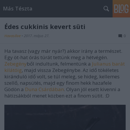
Más Tészta
Édes cukkinis kevert süti
Havasilive
•
2017. május 27.
0
Ha tavasz (vagy már nyár?) akkor irány a természet.
Egy öt-hat órás túrát tettünk meg a hétvégén.
Zebegény
ből indultunk, felmentünk a
Julianus barát
kilátóig
, majd vissza Zebegénybe. Az idő tökéletes
kiránduló idő volt, se túl meleg, se hideg, kellemes
szellő, napsütés, majd egy finom hekk hazafele
Gödön a
Duna Csárdában
. Olyan jól esett kivenni a
hátizsákból menet közben ezt a finom sütit. :D