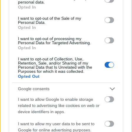
personal data.
grant or deny consent to Google and its third-party tags to
Opted In
A csirkemellet vágjuk nagyon vékony szeletekre. A
use your data for below specified purposes in below Google
lisztet és a szárnyas fűszert keverjük össze. Egy
consent section.
I want to opt-out of the Sale of my
másik tálban keverjük habosra a tojásokat.
Personal Data.
Opted In
Forgassuk meg a csirkemellszeleteket először a
tojásban, majd a fűszeres lisztben. Tegyünk a
I want to opt-out of processing my
húsból egy réteget a sajtra, majd szórjuk meg
Personal Data for Targeted Advertising.
sajttal, és így rétegezzük a húst és sajtot addig, amíg
Opted In
a sütőforma tele nem lesz. Ha maradt a sonkából/
I want to opt-out of Collection, Use,
bacon-ből, akkor ezt is rétegezzük a hús és sajt közé.
Retention, Sale, and/or Sharing of my
Personal Data that Is Unrelated with the
Purposes for which it was collected.
Előmelegített sütőben 175 fokon körülbelül egy órán
Opted Out
át süssük. Hagyjuk kicsit hűlni, fordítsuk ki a
sütőformából, majd szeletelhetjük, mint egy tortát. A
Google consents
savanykás almás tészta kitűnő köret a sajtos hús
mellé.
I want to allow Google to enable storage
related to advertising like cookies on web or
Jó étvágyat!
device identifiers in apps.
Desszertnek ajánlok a főétel mellé egy
szilvás,
I want to allow my user data to be sent to
fahéjas clafoutist
.
Google for online advertising purposes.