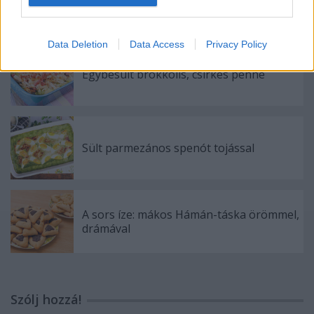
Hitchcock-pitével!
Data Deletion
Data Access
Privacy Policy
Egybesült brokkolis, csirkés penne
Sült parmezános spenót tojással
A sors íze: mákos Hámán-táska örömmel,
drámával
Szólj hozzá!