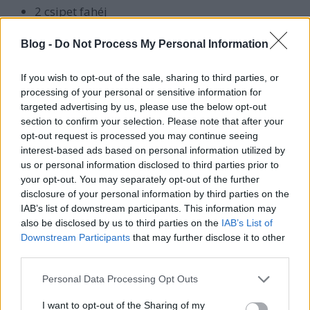
2 csipet fahéj
1 ek cukor
Blog -
Do Not Process My Personal Information
1 kg csirkemell
2 csomag sonka/ bacon
If you wish to opt-out of the sale, sharing to third parties, or
400 g reszelt sajt (füstölt)
processing of your personal or sensitive information for
4 db tojás
targeted advertising by us, please use the below opt-out
section to confirm your selection. Please note that after your
szárnyas fűszer vagy só + bors + szerecsendió
opt-out request is processed you may continue seeing
interest-based ads based on personal information utilized by
Elkészítés:
us or personal information disclosed to third parties prior to
your opt-out. You may separately opt-out of the further
A tésztát kifőzzük. Az almákat meghámozzuk,
disclosure of your personal information by third parties on the
kivágjuk a csumáját, és pépesítjük. Adunk hozzá egy
IAB’s list of downstream participants. This information may
kis fahéjat és cukrot, majd összekeverjük a megfőtt
also be disclosed by us to third parties on the
IAB’s List of
tésztával.
Downstream Participants
that may further disclose it to other
third parties.
Egy jénait vagy sütőformát kibélelünk úgy a
sonkával vagy bacon-nel, hogy a sütőforma falát és
Please note that this website/app uses one or more Google
Personal Data Processing Opt Outs
alját is befedje. A sajtot reszeljük le. A sonkára
services and may gather and store information including but
szórjunk belőle egy vékony réteget.
not limited to your visit or usage behaviour. You may click to
I want to opt-out of the Sharing of my