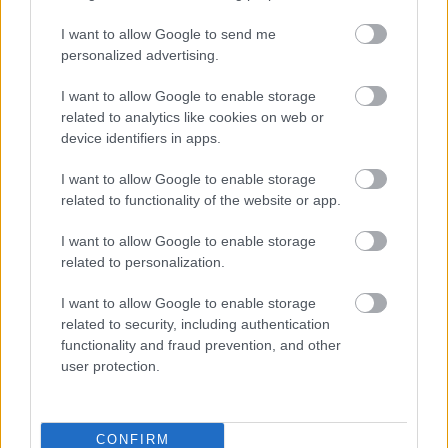
- KockacZukor -
I want to allow Google to send me
personalized advertising.
I want to allow Google to enable storage
related to analytics like cookies on web or
device identifiers in apps.
Címkék:
alma
sonka
csirkemell
penne
bacon
fahéj
füstölt sajt
hústorta
Receptajánló
KockacZukor
Vita Pasta
I want to allow Google to enable storage
related to functionality of the website or app.
I want to allow Google to enable storage
related to personalization.
Ajánlott bejegyzések:
I want to allow Google to enable storage
related to security, including authentication
Tavaszi gasztro-art: citromszuflé
functionality and fraud prevention, and other
Klement-módra
user protection.
Félelmetes falatok: hódíts hétvégén
CONFIRM