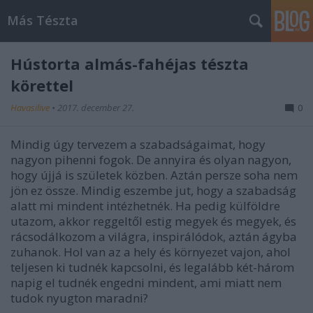
Más Tészta
Hústorta almás-fahéjas tészta
körettel
Havasilive
•
2017. december 27.
0
Mindig úgy tervezem a szabadságaimat, hogy
nagyon pihenni fogok. De annyira és olyan nagyon,
hogy újjá is születek közben. Aztán persze soha nem
jön ez össze. Mindig eszembe jut, hogy a szabadság
alatt mi mindent intézhetnék. Ha pedig külföldre
utazom, akkor reggeltől estig megyek és megyek, és
rácsodálkozom a világra, inspirálódok, aztán ágyba
zuhanok. Hol van az a hely és környezet vajon, ahol
teljesen ki tudnék kapcsolni, és legalább két-három
napig el tudnék engedni mindent, ami miatt nem
tudok nyugton maradni?