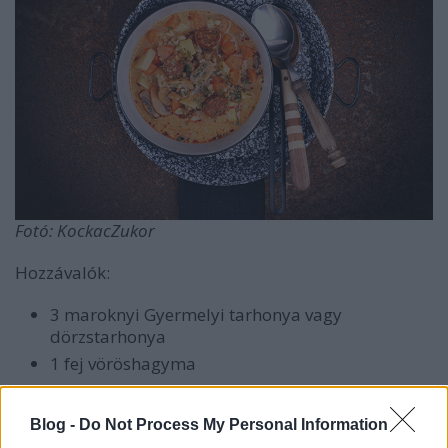
Fotó: KockacZukor
Hozzávalók:
3 maroknyi Gyermelyi tarhonya vagy
dörzstarhonya
1 fej vöröshagyma
2 db répa
2 db közepes krumpli
Blog -
Do Not Process My Personal Information
2 dl tejföl