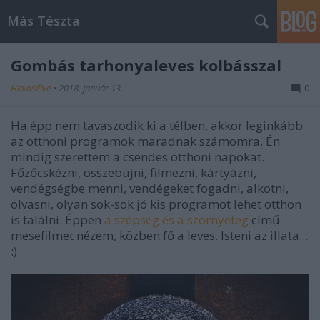
Más Tészta
Gombás tarhonyaleves kolbásszal
Havasilive
•
2018. január 13.
0
Ha épp nem tavaszodik ki a télben, akkor leginkább
az otthoni programok maradnak számomra. Én
mindig szerettem a csendes otthoni napokat.
Főzőcskézni, összebújni, filmezni, kártyázni,
vendégségbe menni, vendégeket fogadni, alkotni,
olvasni, olyan sok-sok jó kis programot lehet otthon
is találni. Éppen
a szépség és a szörnyeteg
című
mesefilmet nézem, közben fő a leves. Isteni az illata...
:)