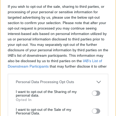
5-6 nagy fej gomba
If you wish to opt-out of the sale, sharing to third parties, or
processing of your personal or sensitive information for
1 szál házi kolbász
targeted advertising by us, please use the below opt-out
3 ek étolaj
section to confirm your selection. Please note that after your
őrölt édes pirospaprika
opt-out request is processed you may continue seeing
1,5 liter alaplé
interest-based ads based on personal information utilized by
us or personal information disclosed to third parties prior to
1 csokor petrezselyem
your opt-out. You may separately opt-out of the further
bors
disclosure of your personal information by third parties on the
só
IAB’s list of downstream participants. This information may
also be disclosed by us to third parties on the
IAB’s List of
Elkészítés:
Downstream Participants
that may further disclose it to other
third parties.
A vöröshagymát olajon megdinszteljük, majd
Please note that this website/app uses one or more Google
hozzáadjuk a tarhonyát, és aranybarnára pirítjuk.
Personal Data Processing Opt Outs
services and may gather and store information including but
Hozzáadjuk a fűszereket, és felöntjük alaplével.
not limited to your visit or usage behaviour. You may click to
I want to opt-out of the Sharing of my
Lassan megfőzzük a tarhonyát. Közben megtisztítjuk
personal data.
grant or deny consent to Google and its third-party tags to
és kis kockákra vágjuk a répát és burgonyát. A
Opted In
use your data for below specified purposes in below Google
leveshez adjuk főni. A kolbászt felkarikázzunk, és egy
consent section.
I want to opt-out of the Sale of my
különálló serpenyőben kisütjük a zsírját. A zsírt
Personal Data.