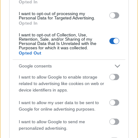
leöntve hozzáadjuk a felszeletelt gombát is. Miután
Opted In
a kolbász és gomba megpirultak, hozzáadjuk a
leveshez. A tejfölt egy kis tálban csomómentesen
I want to opt-out of processing my
Personal Data for Targeted Advertising.
összekeverjük a levesből kimert két evőkanálnyi
Opted In
lével, majd a leveshez csurgatjuk. Pár percet még
hagyjuk főni az egészet, utána pedig már tálalhatjuk
I want to opt-out of Collection, Use,
Retention, Sale, and/or Sharing of my
is. Tálalásnál szórjuk meg friss petrezselyemmel.
Personal Data that Is Unrelated with the
Purposes for which it was collected.
Opted Out
Jó étvágyat!
Google consents
Készítsünk a leves mellé egy csodálatos
csokis-
I want to allow Google to enable storage
meggyes daratortát
.
related to advertising like cookies on web or
device identifiers in apps.
- KockacZukor -
I want to allow my user data to be sent to
Google for online advertising purposes.
I want to allow Google to send me
Címkék:
leves
gomba
kolbász
tarhonya
Receptajánló
personalized advertising.
KockacZukor