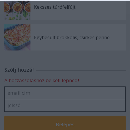
Kekszes túrófelfújt
Egybesült brokkolis, csirkés penne
Szólj hozzá!
A hozzászóláshoz be kell lépned!