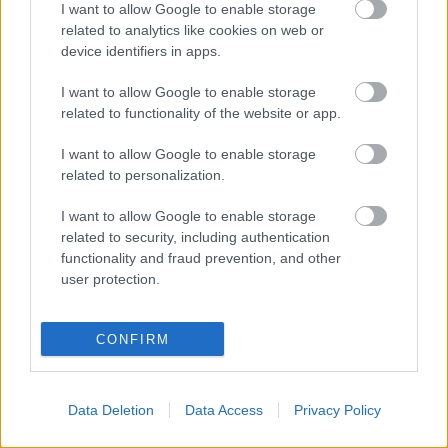
I want to allow Google to enable storage
related to analytics like cookies on web or
device identifiers in apps.
Ajánlott bejegyzések:
I want to allow Google to enable storage
related to functionality of the website or app.
I want to allow Google to enable storage
Elköltöztünk! Irány a www.teszta.fun
related to personalization.
I want to allow Google to enable storage
related to security, including authentication
functionality and fraud prevention, and other
Mangós csirke
user protection.
CONFIRM
Gyors édesburgonya gnocchi
Data Deletion
Data Access
Privacy Policy