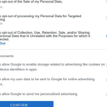
o opt-out of the Sale of my Personal Data.
In
to opt-out of processing my Personal Data for Targeted
ing.
In
o opt-out of Collection, Use, Retention, Sale, and/or Sharing
ersonal Data that Is Unrelated with the Purposes for which it
lected.
Out
consents
Fotó: KockacZukor
o allow Google to enable storage related to advertising like cookies on
evice identifiers in apps.
o allow my user data to be sent to Google for online advertising
liszt
s.
s
to allow Google to send me personalized advertising.
o allow Google to enable storage related to analytics like cookies on
CONFIRM