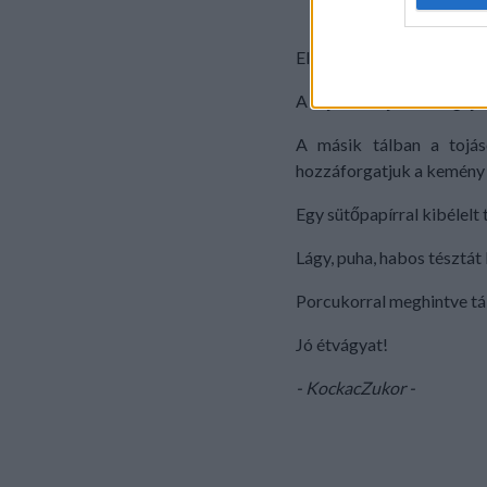
fél citrom leve
web or d
Elkészítés:
I want t
or app.
A tojásfehérjét és sárgáj
I want t
A másik tálban a tojáso
hozzáforgatjuk a kemény
I want t
authenti
Egy sütőpapírral kibélelt
Lágy, puha, habos tésztát
Porcukorral meghintve tál
Jó étvágyat!
- KockacZukor -