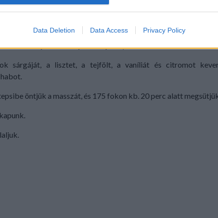
evice identifiers in apps.
o allow Google to enable storage related to functionality of the website
Data Deletion
Data Access
Privacy Policy
át szétválasztjuk. A fehérjéhez adjuk a porcukrot, és kézi habverő
o allow Google to enable storage related to personalization.
k sárgáját, a lisztet, a tejfölt, a vaníliát és citromot keve
 habot.
o allow Google to enable storage related to security, including
cation functionality and fraud prevention, and other user protection.
 tepsibe öntjük a masszát, és 175 fokon kb. 20 perc alatt megsütjük
 kapunk.
aljuk.