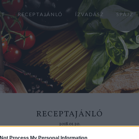
LT
RECEPTAJÁNLÓ
ÍZVADÁSZ
SPÁJZ
RECEPTAJÁNLÓ
2018.01.20.
Not Process My Personal Information