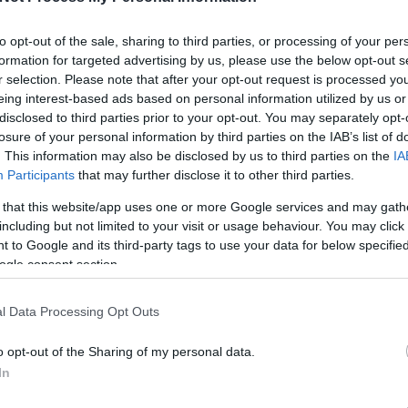
TEJFÖLPITE
to opt-out of the sale, sharing to third parties, or processing of your per
ozott magával nagyon sok egyéb pozitívumot is – mint például a c
formation for targeted advertising by us, please use the below opt-out s
ha szükség van, és meg is engedem magamnak. A kedvenceim közé
r selection. Please note that after your opt-out request is processed y
nincs időm komolyabb munkába kezdeni a konyhában. Erre a 
eing interest-based ads based on personal information utilized by us or
ept, ami egyszerű, gyorsan elkészíthető, és ízeiben olyan, min
disclosed to third parties prior to your opt-out. You may separately opt-
losure of your personal information by third parties on the IAB’s list of
yed, szellős. Klassz kis süti. :D
. This information may also be disclosed by us to third parties on the
IA
Participants
that may further disclose it to other third parties.
 that this website/app uses one or more Google services and may gath
including but not limited to your visit or usage behaviour. You may click 
 to Google and its third-party tags to use your data for below specifi
ogle consent section.
l Data Processing Opt Outs
o opt-out of the Sharing of my personal data.
In