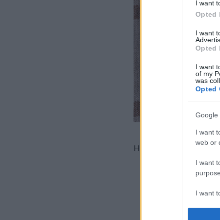
I want t
Opted 
I want 
Advertis
Opted 
I want t
of my P
was col
Opted 
Google 
I want t
web or d
Hozzávalók:
I want t
4 ek Gyermelyi rétes
purpose
5 db Gyermelyi tojá
3 dl tejföl
I want 
5 ek porcukor
1 tk vanília aroma
I want t