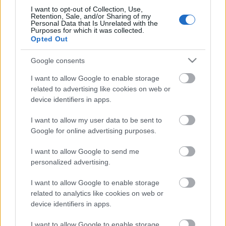
I want to opt-out of Collection, Use,
- KockacZukor -
Retention, Sale, and/or Sharing of my
Personal Data that Is Unrelated with the
Purposes for which it was collected.
Opted Out
Google consents
Címkék:
vöröshagyma
fokhagyma
parmezán
articsóka
ecet
I want to allow Google to enable storage
orsó
Receptajánló
KockacZukor
VitaPasta
related to advertising like cookies on web or
device identifiers in apps.
I want to allow my user data to be sent to
Google for online advertising purposes.
Ajánlott bejegyzések:
I want to allow Google to send me
personalized advertising.
Mexikói csirkés tészta
I want to allow Google to enable storage
related to analytics like cookies on web or
device identifiers in apps.
Tavaszi gasztro-art: citromszuflé
I want to allow Google to enable storage