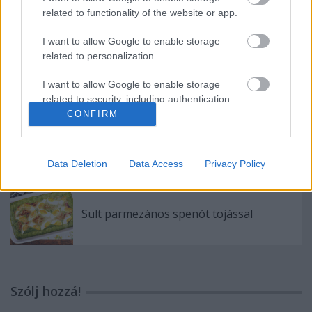
Klement-módra
related to functionality of the website or app.
I want to allow Google to enable storage
related to personalization.
Kekszes túrófelfújt
I want to allow Google to enable storage
related to security, including authentication
functionality and fraud prevention, and other
CONFIRM
user protection.
Vajas kenyér extrákkal
Data Deletion
Data Access
Privacy Policy
Sült parmezános spenót tojással
Szólj hozzá!