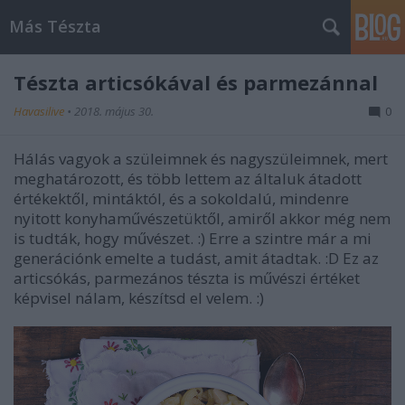
Más Tészta
Tészta articsókával és parmezánnal
Havasilive
•
2018. május 30.
0
Hálás vagyok a szüleimnek és nagyszüleimnek, mert
meghatározott, és több lettem az általuk átadott
értékektől, mintáktól, és a sokoldalú, mindenre
nyitott konyhaművészetüktől, amiről akkor még nem
is tudták, hogy művészet. :) Erre a szintre már a mi
generációnk emelte a tudást, amit átadtak. :D Ez az
articsókás, parmezános tészta is művészi értéket
képvisel nálam, készítsd el velem. :)