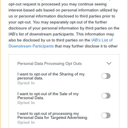
opt-out request is processed you may continue seeing
fél ek cukor
interest-based ads based on personal information utilized by
bors
us or personal information disclosed to third parties prior to
só
your opt-out. You may separately opt-out of the further
disclosure of your personal information by third parties on the
Elkészítés:
IAB’s list of downstream participants. This information may
also be disclosed by us to third parties on the
IAB’s List of
A tésztát kifőzzük.
Downstream Participants
that may further disclose it to other
third parties.
A vöröshagymát és fokhagymát egy serpenyőben
Please note that this website/app uses one or more Google
Personal Data Processing Opt Outs
olívaolajon megpirítjuk, majd hozzáadjuk pirulni a
services and may gather and store information including but
darabolt articsókát is. Ha a tészta megfőtt, és
not limited to your visit or usage behaviour. You may click to
I want to opt-out of the Sharing of my
personal data.
grant or deny consent to Google and its third-party tags to
leszűrtük, akkor a serpenyőbe öntjük, és
Opted In
use your data for below specified purposes in below Google
összeforgatjuk az articsókával, ecettel és cukorral.
consent section.
Sózzuk, borsozzuk, és rászórjuk a parmezánt is.
I want to opt-out of the Sale of my
Personal Data.
Opted In
Jó étvágyat!
I want to opt-out of processing my
Készítsünk
vajbablevest
is az articsókás tésztánk
Personal Data for Targeted Advertising.
Opted In
mellé.