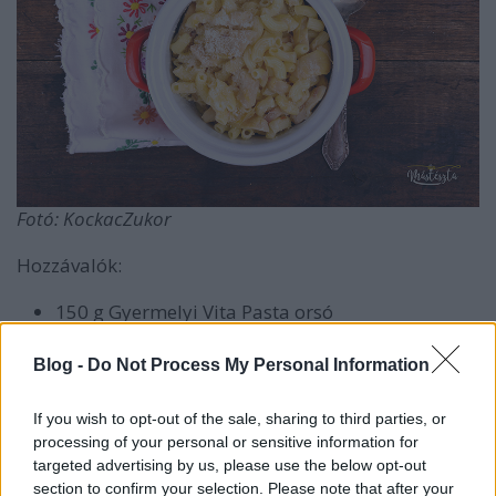
Fotó: KockacZukor
Hozzávalók:
150 g Gyermelyi Vita Pasta orsó
1 fej vöröshagyma
Blog -
Do Not Process My Personal Information
4 gerezd fokhagyma
1 üveg articsóka
If you wish to opt-out of the sale, sharing to third parties, or
reszelt parmezán ízlés szerint
processing of your personal or sensitive information for
3 ek olívaolaj
targeted advertising by us, please use the below opt-out
1-2 ek ecet
section to confirm your selection. Please note that after your