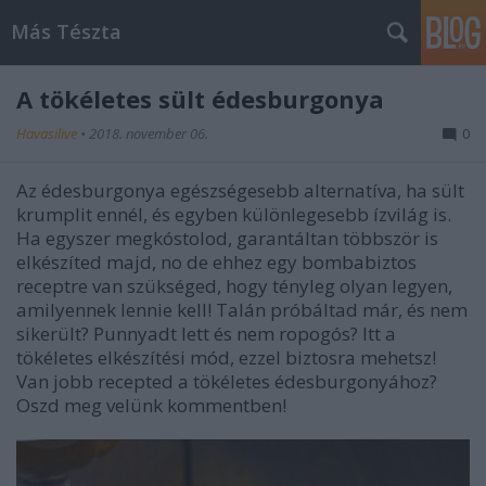
Más Tészta
A tökéletes sült édesburgonya
Havasilive
•
2018. november 06.
0
Az édesburgonya egészségesebb alternatíva, ha sült
krumplit ennél, és egyben különlegesebb ízvilág is.
Ha egyszer megkóstolod, garantáltan többször is
elkészíted majd, no de ehhez egy bombabiztos
receptre van szükséged, hogy tényleg olyan legyen,
amilyennek lennie kell! Talán próbáltad már, és nem
sikerült? Punnyadt lett és nem ropogós? Itt a
tökéletes elkészítési mód, ezzel biztosra mehetsz!
Van jobb recepted a tökéletes édesburgonyához?
Oszd meg velünk kommentben!