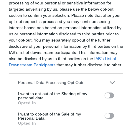
processing of your personal or sensitive information for
targeted advertising by us, please use the below opt-out
section to confirm your selection. Please note that after your
opt-out request is processed you may continue seeing
interest-based ads based on personal information utilized by
us or personal information disclosed to third parties prior to
Tehát:
your opt-out. You may separately opt-out of the further
disclosure of your personal information by third parties on the
IAB’s list of downstream participants. This information may
A burgonyát meghámozod, és vékony
also be disclosed by us to third parties on the
IAB’s List of
hasábokra vágod.
Downstream Participants
that may further disclose it to other
Áztasd be hideg vízbe legalább 1 órára sütés
third parties.
előtt.
Please note that this website/app uses one or more Google
Szűrd le, és tedd tiszta konyharuhára száradni.
Personal Data Processing Opt Outs
services and may gather and store information including but
Tedd műanyag zacskóba a burgonyát, és szórj a
not limited to your visit or usage behaviour. You may click to
I want to opt-out of the Sharing of my
zacsiba 1 evőkanál kukoricakeményítőt.
personal data.
grant or deny consent to Google and its third-party tags to
Opted In
Rázd fel alaposan a zacskót, hogy mindenhol
use your data for below specified purposes in below Google
érje a burgonyát a keményítő.
consent section.
I want to opt-out of the Sale of my
Personal Data.
Só kivételével szórhatsz a zacskóba fűszert, pl.
Opted In
borsot vagy kakukkfüvet is.