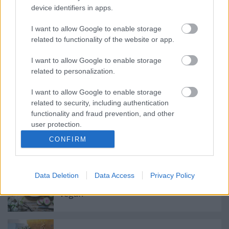
device identifiers in apps.
Tavaszi gasztro-art: citromszuflé
I want to allow Google to enable storage
Klement-módra
related to functionality of the website or app.
I want to allow Google to enable storage
related to personalization.
Félelmetes falatok: hódíts hétvégén
Hitchcock-pitével!
I want to allow Google to enable storage
related to security, including authentication
functionality and fraud prevention, and other
user protection.
Egybesült brokkolis, csirkés penne
CONFIRM
Data Deletion
Data Access
Privacy Policy
Hús, mint köret: gasztrózz zölden, nem
vegán