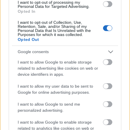
Alufóliával bélelt tepsire sorakoztasd egymás
I want to opt-out of processing my
Personal Data for Targeted Advertising.
mellé a burgonyákat.
Opted In
Spricceld meg kevés olajjal, de tényleg csak
finoman!
I want to opt-out of Collection, Use,
Retention, Sale, and/or Sharing of my
180 fokos sütőben süsd készre kb. 20 perc alatt.
Personal Data that Is Unrelated with the
Purposes for which it was collected.
A ropogós burgonyát helyezd tálra, és most
Opted Out
sózd meg ízlés szerint.
Google consents
Forrás: http://kitchenswagger.com/
I want to allow Google to enable storage
related to advertising like cookies on web or
device identifiers in apps.
I want to allow my user data to be sent to
Címkék:
recept
édesburgonya
Spájz
sült édesburgonya
más
Google for online advertising purposes.
tészta
I want to allow Google to send me
personalized advertising.
I want to allow Google to enable storage
Ajánlott bejegyzések:
related to analytics like cookies on web or