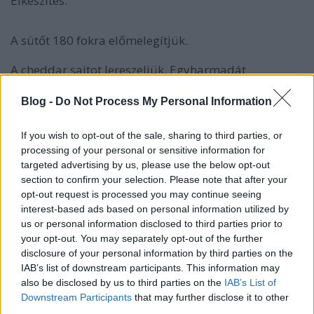
Elkészítés:
A sütőt 180 fokra előmelegítjük.
A cheddar sajtot lereszeljük. Egyharmadát
félretesszük, mert ezt majd a pogácsák tetejére
szórjuk. Az újhagymát felkarikázzuk, illetve aprítjuk.
Blog -
Do Not Process My Personal Information
A száraz hozzávalókat összekeverjük: a lisztet, a
If you wish to opt-out of the sale, sharing to third parties, or
sajtot, a sütőport, a sót, újhagymát és chilit.
processing of your personal or sensitive information for
targeted advertising by us, please use the below opt-out
section to confirm your selection. Please note that after your
opt-out request is processed you may continue seeing
interest-based ads based on personal information utilized by
us or personal information disclosed to third parties prior to
your opt-out. You may separately opt-out of the further
disclosure of your personal information by third parties on the
IAB’s list of downstream participants. This information may
also be disclosed by us to third parties on the
IAB’s List of
Downstream Participants
that may further disclose it to other
third parties.