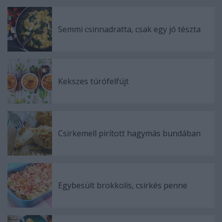
Semmi csinnadratta, csak egy jó tészta
Kekszes túrófelfújt
Csirkemell pirított hagymás bundában
Egybesült brokkolis, csirkés penne