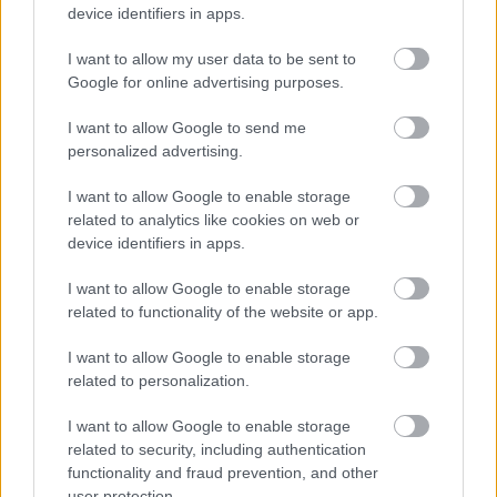
A tésztát lisztezett felületen egycentis vastagságúra
device identifiers in apps.
nyújtjuk, majd formákat nyomunk belőle
pogácsaszaggatóval vagy akár pohárral.
I want to allow my user data to be sent to
Google for online advertising purposes.
A tojást felverjük, és megkenjük vele a pogácsák
tetejét.
I want to allow Google to send me
personalized advertising.
Ezután sajttal megszórjuk a pogácsákat.
I want to allow Google to enable storage
Körülbelül 20 perc alatt kisütjük.
related to analytics like cookies on web or
device identifiers in apps.
I want to allow Google to enable storage
related to functionality of the website or app.
I want to allow Google to enable storage
related to personalization.
I want to allow Google to enable storage
related to security, including authentication
functionality and fraud prevention, and other
user protection.