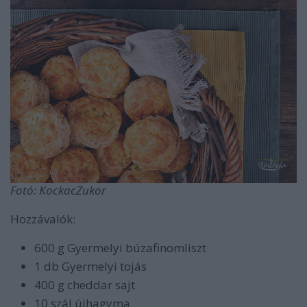
Fotó: KockacZukor
Hozzávalók:
600 g Gyermelyi búzafinomliszt
1 db Gyermelyi tojás
400 g cheddar sajt
10 szál újhagyma