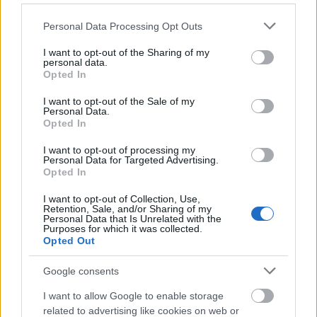
Please note that this website/app uses one or more Google
Personal Data Processing Opt Outs
services and may gather and store information including but
not limited to your visit or usage behaviour. You may click to
I want to opt-out of the Sharing of my
personal data.
grant or deny consent to Google and its third-party tags to
Hozzáadjuk a főzőtejszínt. Tésztává gyúrjuk.
Opted In
use your data for below specified purposes in below Google
consent section.
I want to opt-out of the Sale of my
Personal Data.
Opted In
I want to opt-out of processing my
Personal Data for Targeted Advertising.
Opted In
I want to opt-out of Collection, Use,
Retention, Sale, and/or Sharing of my
Personal Data that Is Unrelated with the
Purposes for which it was collected.
Opted Out
Google consents
I want to allow Google to enable storage
related to advertising like cookies on web or