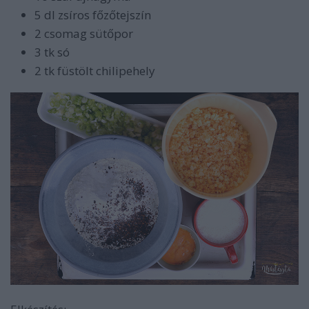
5 dl zsíros főzőtejszín
2 csomag sütőpor
3 tk só
2 tk füstölt chilipehely