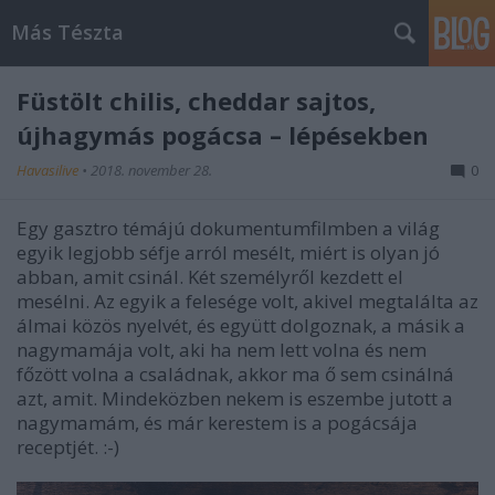
Más Tészta
Füstölt chilis, cheddar sajtos,
újhagymás pogácsa – lépésekben
Havasilive
•
2018. november 28.
0
Egy gasztro témájú dokumentumfilmben a világ
egyik legjobb séfje arról mesélt, miért is olyan jó
abban, amit csinál. Két személyről kezdett el
mesélni. Az egyik a felesége volt, akivel megtalálta az
álmai közös nyelvét, és együtt dolgoznak, a másik a
nagymamája volt, aki ha nem lett volna és nem
főzött volna a családnak, akkor ma ő sem csinálná
azt, amit. Mindeközben nekem is eszembe jutott a
nagymamám, és már kerestem is a pogácsája
receptjét. :-)