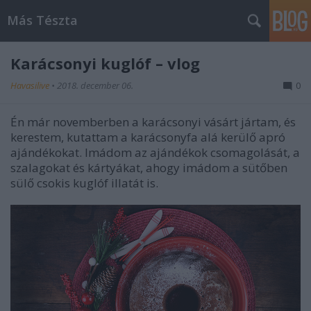
Más Tészta
Karácsonyi kuglóf – vlog
Havasilive
•
2018. december 06.
0
Én már novemberben a karácsonyi vásárt jártam, és
kerestem, kutattam a karácsonyfa alá kerülő apró
ajándékokat. Imádom az ajándékok csomagolását, a
szalagokat és kártyákat, ahogy imádom a sütőben
sülő csokis kuglóf illatát is.