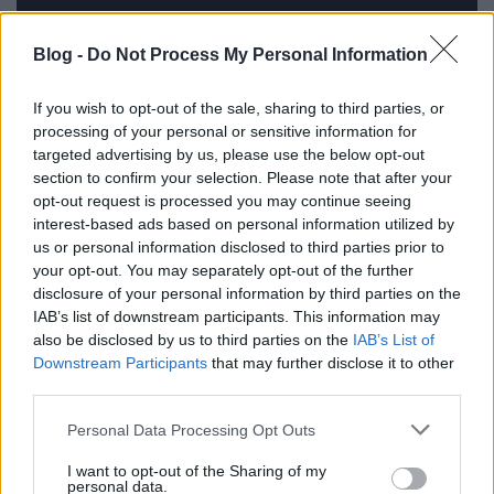
Blog -
Do Not Process My Personal Information
If you wish to opt-out of the sale, sharing to third parties, or
processing of your personal or sensitive information for
targeted advertising by us, please use the below opt-out
section to confirm your selection. Please note that after your
Hozzávalók:
opt-out request is processed you may continue seeing
interest-based ads based on personal information utilized by
250 g Gyermelyi búzafinomliszt
us or personal information disclosed to third parties prior to
1 db Gyermelyi tojás
your opt-out. You may separately opt-out of the further
disclosure of your personal information by third parties on the
250 g cukor
IAB’s list of downstream participants. This information may
120 g margarin
also be disclosed by us to third parties on the
IAB’s List of
3 dl tej
Downstream Participants
that may further disclose it to other
third parties.
1 csomag sütőpor
1 citrom reszelt héja
Please note that this website/app uses one or more Google
Personal Data Processing Opt Outs
1 citrom leve
services and may gather and store information including but
not limited to your visit or usage behaviour. You may click to
I want to opt-out of the Sharing of my
4 ek kakaópor
personal data.