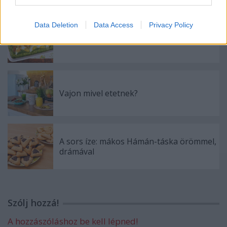
Data Deletion
Data Access
Privacy Policy
Sült parmezános spenót tojással
Vajon mivel etetnek?
A sors íze: mákos Hámán-táska örömmel,
drámával
Szólj hozzá!
A hozzászóláshoz be kell lépned!