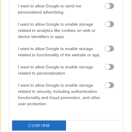
-KockacZukor-
I want to allow Google to send me
personalized advertising.
I want to allow Google to enable storage
related to analytics like cookies on web or
Címkék:
ünnep
karácsony
tojás
csokoládé
desszert
kuglóf
device identifiers in apps.
videok
Receptajánló
KockacZukor
búzafinomliszt
I want to allow Google to enable storage
related to functionality of the website or app.
I want to allow Google to enable storage
Ajánlott bejegyzések:
related to personalization.
I want to allow Google to enable storage
Hagymaszószos tészta kecskesajttal és
related to security, including authentication
füstölt chilipehellyel
functionality and fraud prevention, and other
user protection.
Semmi csinnadratta, csak egy jó tészta
CONFIRM