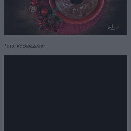
Fotó: KockacZukor