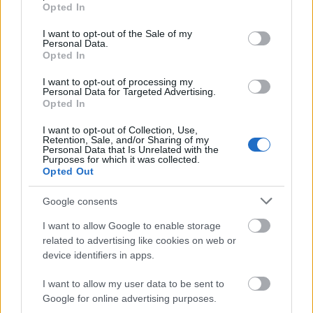
grant or deny consent to Google and its third-party tags to
Opted In
fél-1 bögre mazsola
use your data for below specified purposes in below Google
consent section.
I want to opt-out of the Sale of my
Elkészítés:
Personal Data.
Opted In
A tojást, a cukrot, a margarint és sütőport
összekeverjük, hozzáadjuk a citrom héját és levét, a
I want to opt-out of processing my
Personal Data for Targeted Advertising.
tejet és a kakaót, majd hozzá keverjük a lisztet végül
Opted In
a mazsolát is. A kivajazott és lisztezett kuglóf
formába öntjük a masszát, és betesszük a sütőbe,
I want to opt-out of Collection, Use,
Retention, Sale, and/or Sharing of my
lassú tűzön sülni. Szúrópróbával ellenőrizzük fél
Personal Data that Is Unrelated with the
óránként, hogy megsült-e a tészta közepe is.
Purposes for which it was collected.
Opted Out
Tálalhatjuk kihűlés után porcukorral meghintve,
Google consents
vagy bekenhetjük tortabevonóval is, amire reszelt
csokoládét szórhatunk.
I want to allow Google to enable storage
related to advertising like cookies on web or
Jó étvágyat!
device identifiers in apps.
I want to allow my user data to be sent to
Készíts az
ünnepekre hústortát
, imádni fogod!
Google for online advertising purposes.