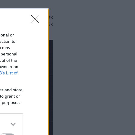
 az olvasókat, ajánljanak
edli receptjét készítettük
sonal or
ection to
ou may
 personal
out of the
 downstream
B’s List of
er and store
to grant or
ed purposes