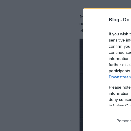
Más Tészta Facebook olda
Blog -
Do 
nekünk jól bevált, kedvel
el ígéretünkhöz híven. Muta
If you wish 
sensitive in
confirm you
continue se
information 
further disc
participants
Downstream 
Please note
information 
deny consent
in below Go
Persona