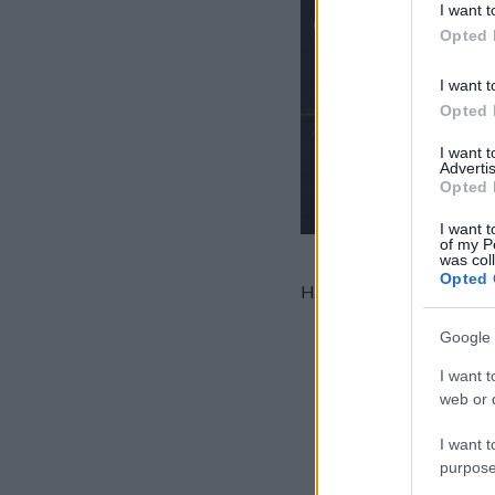
I want t
Opted 
I want t
Opted 
I want 
Advertis
Opted 
I want t
of my P
was col
Opted 
Hozzávalók:
12,5 dkg margarin
Google 
12,5 dkg méz
I want t
3 tojássárga
web or d
200 g porcukor
1 csomag vaníliás c
I want t
4 ek tejföl
purpose
1 citrom leve és res