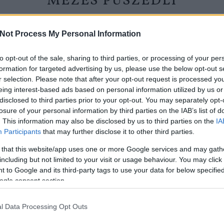
MÉZES PUSZEDLI
lunkon nemrégiben játékot hirdettünk, amelyben arra buzdítottuk
Not Process My Personal Information
t karácsonyi recepteket. Nyertesünk, Rosta Zsuzsanna mézes pusz
tjuk, hogy sikerült: hát.... csodásan. :)
to opt-out of the sale, sharing to third parties, or processing of your per
formation for targeted advertising by us, please use the below opt-out s
r selection. Please note that after your opt-out request is processed y
eing interest-based ads based on personal information utilized by us or
disclosed to third parties prior to your opt-out. You may separately opt-
losure of your personal information by third parties on the IAB’s list of
. This information may also be disclosed by us to third parties on the
IA
Participants
that may further disclose it to other third parties.
 that this website/app uses one or more Google services and may gath
including but not limited to your visit or usage behaviour. You may click 
 to Google and its third-party tags to use your data for below specifi
ogle consent section.
l Data Processing Opt Outs