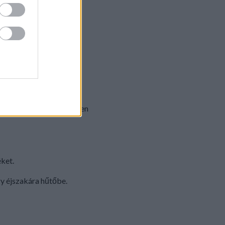
levet és héjat. Ha szépen
éket.
gy éjszakára hűtőbe.