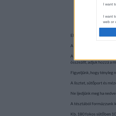
I want 
450 g liszt
1/2 csomag sütőpo
I want t
1/2 csomag mézeska
web or d
csoki
I want t
Elkészítés:
or app.
A margarint és mézet alac
I want t
A tojássárgákat és porcu
I want t
összeállt, adjuk hozzá a m
authenti
Figyeljünk, hogy tényleg 
A lisztet, sütőport és mé
Ne ijedjünk meg ha nedves
A tésztából formázzunk ki
Kb. 180 fokos sütőben 10