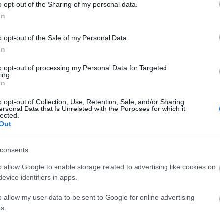
o opt-out of the Sharing of my personal data.
In
o opt-out of the Sale of my Personal Data.
In
to opt-out of processing my Personal Data for Targeted
ing.
In
o opt-out of Collection, Use, Retention, Sale, and/or Sharing
ersonal Data that Is Unrelated with the Purposes for which it
Fotó: KockacZukor
lected.
Out
consents
o allow Google to enable storage related to advertising like cookies on
evice identifiers in apps.
ukor
o allow my user data to be sent to Google for online advertising
s.
zelt héja