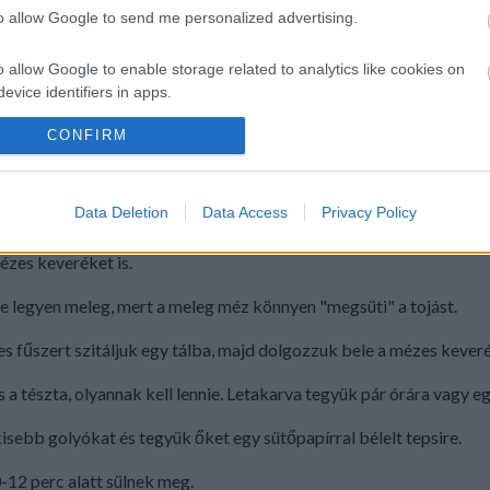
to allow Google to send me personalized advertising.
r
o allow Google to enable storage related to analytics like cookies on
lács fűszer keverék
evice identifiers in apps.
CONFIRM
o allow Google to enable storage related to functionality of the website
sony lángon olvasszuk össze, majd hagyjuk lehűlni kéz melegre.
o allow Google to enable storage related to personalization.
Data Deletion
Data Access
Privacy Policy
krot keverjük fehéredésig, majd dolgozzuk bele a tejfölt, citrom
o allow Google to enable storage related to security, including
ézes keveréket is.
cation functionality and fraud prevention, and other user protection.
ne legyen meleg, mert a meleg méz könnyen "megsüti" a tojást.
zes fűszert szitáljuk egy tálba, majd dolgozzuk bele a mézes kever
 a tészta, olyannak kell lennie. Letakarva tegyük pár órára vagy e
sebb golyókat és tegyük őket egy sütőpapírral bélelt tepsire.
-12 perc alatt sülnek meg.