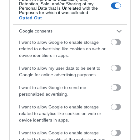
Retention, Sale, and/or Sharing of my
Personal Data that Is Unrelated with the
Purposes for which it was collected.
Opted Out
Címkék:
tojás
édesség
kecskesajt
desszert
lekvár
leveles
tészta
Receptajánló
KockacZukor
Google consents
I want to allow Google to enable storage
related to advertising like cookies on web or
device identifiers in apps.
Ajánlott bejegyzések:
I want to allow my user data to be sent to
Google for online advertising purposes.
Hagymaszószos tészta kecskesajttal és
I want to allow Google to send me
füstölt chilipehellyel
personalized advertising.
I want to allow Google to enable storage
related to analytics like cookies on web or
Mesteri makaróni Beethovennel & Paul
device identifiers in apps.
Bocuse-zel
I want to allow Google to enable storage
related to functionality of the website or app.