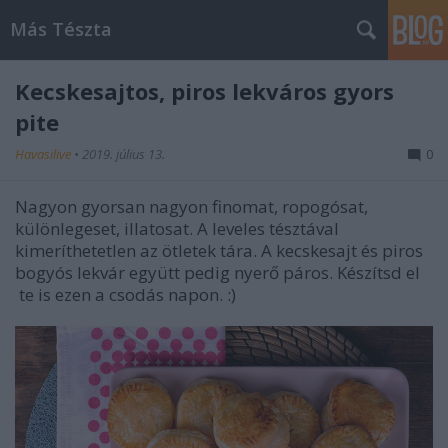
Más Tészta
Kecskesajtos, piros lekváros gyors
pite
Havasilive
•
2019. július 13.
0
Nagyon gyorsan nagyon finomat, ropogósat,
különlegeset, illatosat. A leveles tésztával
kimeríthetetlen az ötletek tára. A kecskesajt és piros
bogyós lekvár együtt pedig nyerő páros. Készítsd el
te is ezen a csodás napon. :)