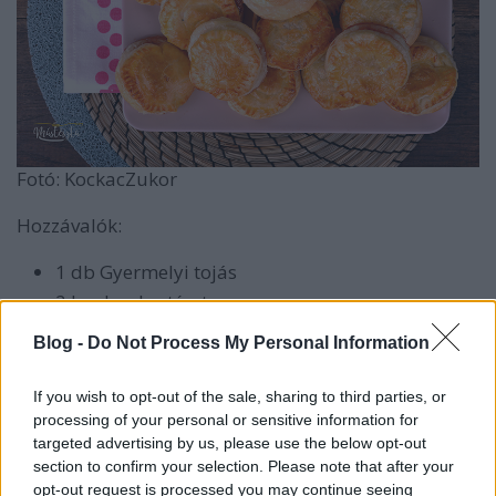
Fotó: KockacZukor
Hozzávalók:
1 db Gyermelyi tojás
2 lap leveles tészta
150 g kecskesajt
Blog -
Do Not Process My Personal Information
fél bögre piros gyümölcsös lekvár
egy kevés víz
If you wish to opt-out of the sale, sharing to third parties, or
processing of your personal or sensitive information for
Elkészítés:
targeted advertising by us, please use the below opt-out
section to confirm your selection. Please note that after your
A leveles tésztákból egy pohár segítségével köröket
opt-out request is processed you may continue seeing