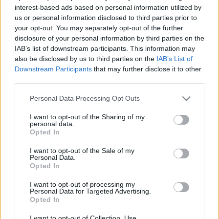
formázunk. A kecskesajtot kockázzuk. Minden
interest-based ads based on personal information utilized by
kockából teszünk az leveles tésztákból kinyomott
us or personal information disclosed to third parties prior to
körök felének a közepébe. Ezután minden
your opt-out. You may separately opt-out of the further
kecskesajtot kicsit összenyomkodunk, majd rakunk a
disclosure of your personal information by third parties on the
tetejére egy-egy teáskanál lekvárt. A körök szélét
IAB’s list of downstream participants. This information may
bevizezzük, majd rátesszük azokat a kör alakú
also be disclosed by us to third parties on the
IAB’s List of
tésztákat, amik üresen maradtak. Egy villával
Downstream Participants
that may further disclose it to other
third parties.
körbenyomkodjuk a széleiket. Egy tojást felverünk,
és minden pite tetejét megkenünk vele. Egy kés
Please note that this website/app uses one or more Google
Personal Data Processing Opt Outs
hegyének a segítségével kis kereszteket vágunk a
services and may gather and store information including but
piténk tetejére. Előmelegített sütőben egy
not limited to your visit or usage behaviour. You may click to
I want to opt-out of the Sharing of my
sütőpapírra sorakoztatva őket, készre sütjük.
personal data.
grant or deny consent to Google and its third-party tags to
Opted In
use your data for below specified purposes in below Google
Jó étvágyat!
consent section.
I want to opt-out of the Sale of my
Personal Data.
Opted In
Készítsünk a desszert mellé főételt is, mégpedig
egy
gombás, parmezános isteni spagettit
!
I want to opt-out of processing my
Personal Data for Targeted Advertising.
Opted In
- KockacZukor -
I want to opt-out of Collection, Use,