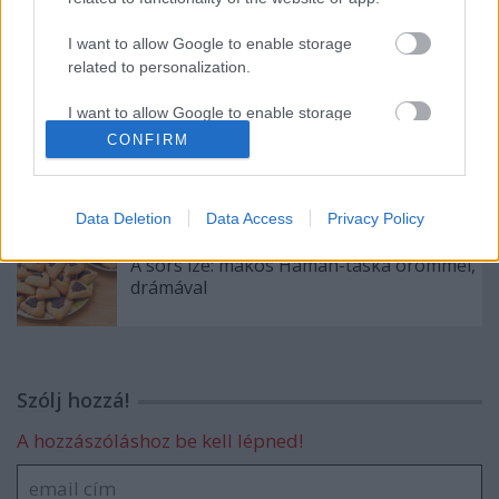
Vajas kenyér extrákkal
I want to allow Google to enable storage
related to personalization.
I want to allow Google to enable storage
related to security, including authentication
CONFIRM
Hús, mint köret: gasztrózz zölden, nem
functionality and fraud prevention, and other
vegán
user protection.
Data Deletion
Data Access
Privacy Policy
A sors íze: mákos Hámán-táska örömmel,
drámával
Szólj hozzá!
A hozzászóláshoz be kell lépned!