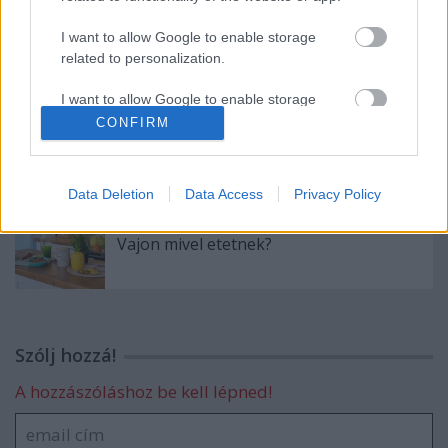
Kekszes túrófelfújt
I want to allow Google to enable storage
related to personalization.
I want to allow Google to enable storage
related to security, including authentication
CONFIRM
Vajas kenyér extrákkal
functionality and fraud prevention, and other
user protection.
Data Deletion
Data Access
Privacy Policy
Vajon mivel etetnek?
Szólj hozzá!
A hozzászóláshoz be kell lépned!