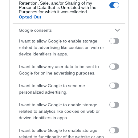
Retention, Sale, and/or Sharing of my
Personal Data that Is Unrelated with the
Purposes for which it was collected.
Opted Out
Címkék:
trend
gyufametélt
mástészta
Trendabc
tésztatrend
húslevesbe
Google consents
I want to allow Google to enable storage
related to advertising like cookies on web or
device identifiers in apps.
Ajánlott bejegyzések:
I want to allow my user data to be sent to
Google for online advertising purposes.
Mexikói csirkés tészta
I want to allow Google to send me
personalized advertising.
I want to allow Google to enable storage
related to analytics like cookies on web or
Mangós csirke
device identifiers in apps.
I want to allow Google to enable storage
related to functionality of the website or app.