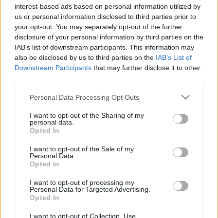
cérnametélttel az igazi, és persze váljék
interest-based ads based on personal information utilized by
egészségükre, de én mindenesetre mostantól
us or personal information disclosed to third parties prior to
gyakrabban fogok a gyufára szavazni, amit
your opt-out. You may separately opt-out of the further
levestészta ide vagy oda, szintén picit al dentére
disclosure of your personal information by third parties on the
érdemes főzni, hogy ne főjön teljesen szét, mire a
IAB’s list of downstream participants. This information may
levesbe kerül, hogy érezzük is, hogy ott van, amikor
also be disclosed by us to third parties on the
IAB’s List of
esszük.
Downstream Participants
that may further disclose it to other
third parties.
A levesbe egy nem túl nagy darab marhalábszár
Please note that this website/app uses one or more Google
Personal Data Processing Opt Outs
került (tudom, hogy nem éppen takarékos
services and may gather and store information including but
alapanyag, éppen ezért nem volt túl nagy, de) egy kis
not limited to your visit or usage behaviour. You may click to
I want to opt-out of the Sharing of my
personal data.
csonttal és velővel a közepén igazán jó ízt adott a
grant or deny consent to Google and its third-party tags to
Opted In
use your data for below specified purposes in below Google
levesnek, ami zellerrel, sárgarépával, fehérrépával és
consent section.
krumplival együtt olyan jó sűrűre főtt, (persze sok
I want to opt-out of the Sale of my
Personal Data.
petrezselyemmel és egy kis ételízesítővel) hogy
Opted In
háromszor is utána lehetett hígítani a levet, és
három étkezésre elég volt négy embernek.
I want to opt-out of processing my
Personal Data for Targeted Advertising.
Opted In
Te mihez szoktál gyufametéltet választani?
I want to opt-out of Collection, Use,