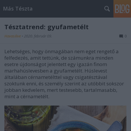
Más Tészta
Tésztatrend: gyufametélt
Havasilive
•
2020. február 09.
0
Lehetséges, hogy önmagában nem eget rengető a
felfedezés, amit tettünk, de számunkra minden
esetre újdonságot jelentett egy igazán finom
marhahúslevesben a gyufametélt. Húslevest
általában cérnametélttel vagy csigatésztával
szoktunk enni, és személy szerint az utóbbit sokszor
jobban kedvelem, mert testesebb, tartalmasabb,
mint a cérnametélt.