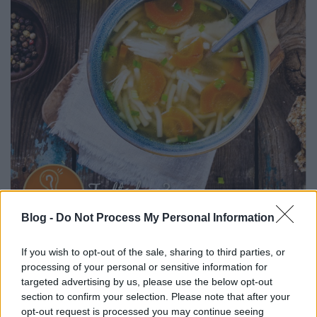
Blog -
Do Not Process My Personal Information
Legutóbb vásárláskor mintegy ötletszerűen vettem a
gyufametéltből, ami rövidebb és vastagabb, mint a
If you wish to opt-out of the sale, sharing to third parties, or
cérnametélt, és ennek következtében, legalábbis
processing of your personal or sensitive information for
szerény véleményem szerint finomabb is, mint előbb
targeted advertising by us, please use the below opt-out
említett levestészta párja. Nyilván vannak hívők, akik
section to confirm your selection. Please note that after your
azt mondják, hogy egy hagyományos húsleves
opt-out request is processed you may continue seeing