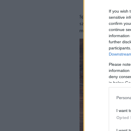
If you wish 
Spenót és parmezán. Csú
sensitive in
szószba, hmmm... akarom
confirm you
continue se
meg ezt a húsmentes altern
information 
further disc
participants
Downstream 
Please note
information 
deny consent
in below Go
Persona
I want t
Opted 
I want t