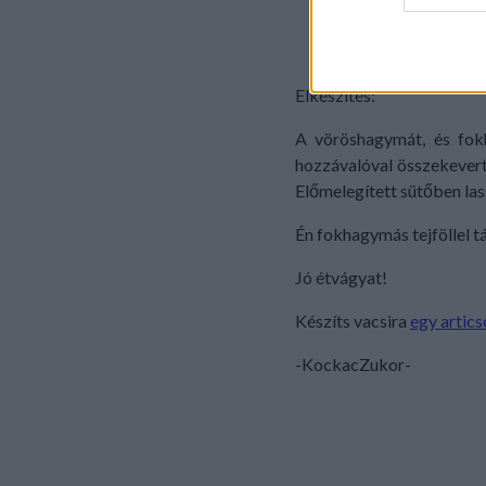
web or d
2 gerezd fokhagym
1 ek vaj
I want t
or app.
Elkészítés:
I want t
A vöröshagymát, és fok
hozzávalóval összekevert
I want t
Előmelegített sütőben las
authenti
Én fokhagymás tejföllel tá
Jó étvágyat!
Készíts vacsira
egy artic
-KockacZukor-