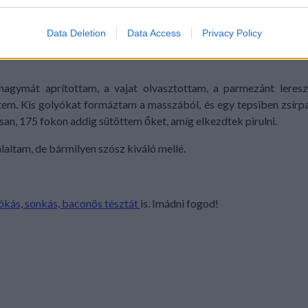
evice identifiers in apps.
a
o allow Google to enable storage related to functionality of the website
Data Deletion
Data Access
Privacy Policy
o allow Google to enable storage related to personalization.
hagymát aprítottam, a vajat olvasztottam, a parmezánt leres
em. Kis golyókat formáztam a masszából, és egy tepsiben zsírp
o allow Google to enable storage related to security, including
san, 175 fokon addig sütöttem őket, amíg elkezdtek pirulni.
cation functionality and fraud prevention, and other user protection.
laltam, de bármilyen szósz kiváló mellé.
sókás, sonkás, baconös tésztát
is. Imádni fogod!