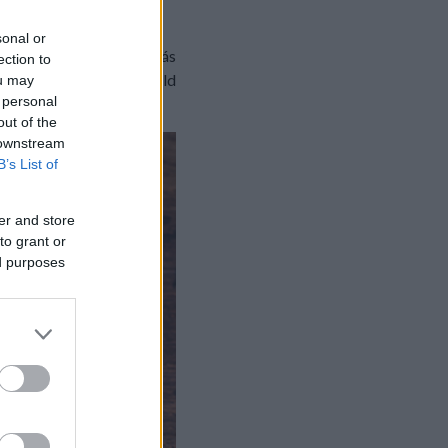
sonal or
atható is egy fokhagymás
ection to
k, különlegesek. Kóstold
ou may
 personal
out of the
 downstream
B’s List of
er and store
to grant or
ed purposes