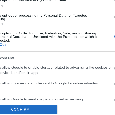
In
to opt-out of processing my Personal Data for Targeted
ing.
In
o opt-out of Collection, Use, Retention, Sale, and/or Sharing
ersonal Data that Is Unrelated with the Purposes for which it
lected.
Out
Fotó: KockacZukor
consents
o allow Google to enable storage related to advertising like cookies on
evice identifiers in apps.
s
o allow my user data to be sent to Google for online advertising
s.
zsa
t- aprított spenótlevél
to allow Google to send me personalized advertising.
ezán
 fűszer
CONFIRM
o allow Google to enable storage related to analytics like cookies on