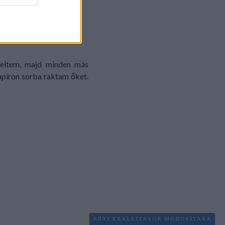
zeltem, majd minden más
apíron sorba raktam őket.
SÜTI BEÁLLÍTÁSOK MÓDOSÍTÁSA