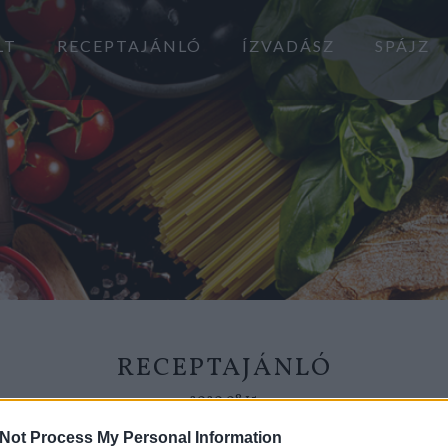
LT
RECEPTAJÁNLÓ
ÍZVADÁSZ
SPÁJZ
RECEPTAJÁNLÓ
2020.08.15.
Not Process My Personal Information