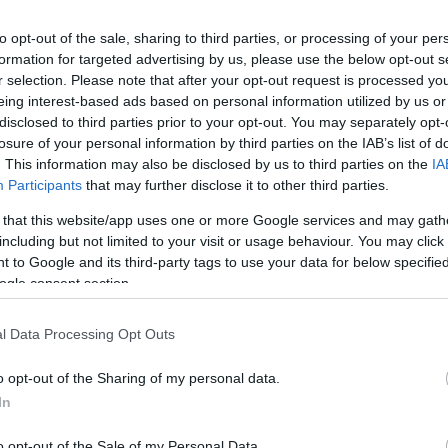
SPENÓT GOLYÓCSKÁK
to opt-out of the sale, sharing to third parties, or processing of your per
csszuper kombó, és ha még golyócskában is van kisütve, mártog
formation for targeted advertising by us, please use the below opt-out s
! :D Mert nem csak a húsgolyók lehetnek ínycsiklandóak, finoma
r selection. Please note that after your opt-out request is processed y
eing interest-based ads based on personal information utilized by us or
atívát. :)
disclosed to third parties prior to your opt-out. You may separately opt-
losure of your personal information by third parties on the IAB’s list of
. This information may also be disclosed by us to third parties on the
IA
Participants
that may further disclose it to other third parties.
 that this website/app uses one or more Google services and may gath
including but not limited to your visit or usage behaviour. You may click 
 to Google and its third-party tags to use your data for below specifi
ogle consent section.
l Data Processing Opt Outs
o opt-out of the Sharing of my personal data.
In
o opt-out of the Sale of my Personal Data.