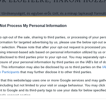
ÓK ELŐÉTELRE, HÁROM HOZZ
törékenységét, és egyben erős ízét, és a minap lapkasajt formáb
őételhez, de még akár gyors vacsinak sem utolsó. Csavarj mini virs
égyzet formára vágott leveles tésztába. A kis hengereket megha
Not Process My Personal Information
rabokra. Süsd addig, míg a tészta aranybarna nem lesz. Ha pedig 
valós előétel-ötleteket is találsz. :)
to opt-out of the sale, sharing to third parties, or processing of your per
formation for targeted advertising by us, please use the below opt-out s
r selection. Please note that after your opt-out request is processed y
eing interest-based ads based on personal information utilized by us or
disclosed to third parties prior to your opt-out. You may separately opt-
losure of your personal information by third parties on the IAB’s list of
. This information may also be disclosed by us to third parties on the
IA
Participants
that may further disclose it to other third parties.
 that this website/app uses one or more Google services and may gath
including but not limited to your visit or usage behaviour. You may click 
 to Google and its third-party tags to use your data for below specifi
ogle consent section.