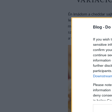
VARIÁCI
Én imádom a cheddar sajt 
lenti három hozzávalós el
majd az egészet tekerd n
Blog -
Do 
szeletelheted falatnyi da
a videóban további 3 hozzá
If you wish 
sensitive in
confirm you
continue se
information 
further disc
participants
Downstream 
Please note
information 
deny consent
in below Go