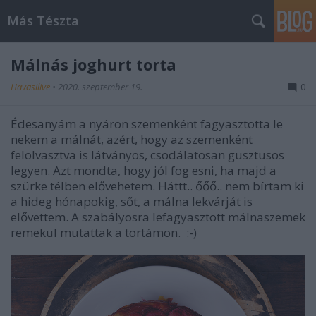
Más Tészta
Málnás joghurt torta
Havasilive
•
2020. szeptember 19.
0
Édesanyám a nyáron szemenként fagyasztotta le
nekem a málnát, azért, hogy az szemenként
felolvasztva is látványos, csodálatosan gusztusos
legyen. Azt mondta, hogy jól fog esni, ha majd a
szürke télben elővehetem. Háttt.. őőő.. nem bírtam ki
a hideg hónapokig, sőt, a málna lekvárját is
elővettem. A szabályosra lefagyasztott málnaszemek
remekül mutattak a tortámon. :-)