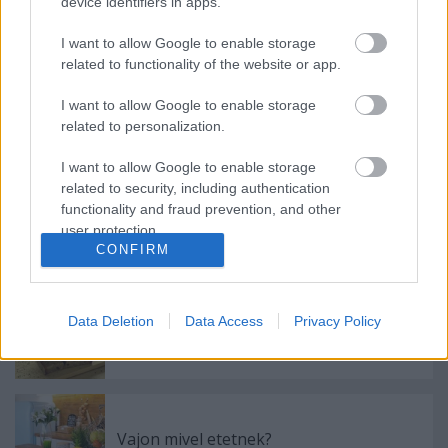
device identifiers in apps.
Hagymaszószos tészta kecskesajttal és
füstölt chilipehellyel
I want to allow Google to enable storage
related to functionality of the website or app.
I want to allow Google to enable storage
Mexikói csirkés tészta
related to personalization.
I want to allow Google to enable storage
related to security, including authentication
functionality and fraud prevention, and other
Mangós csirke
user protection.
CONFIRM
Data Deletion
Data Access
Privacy Policy
Vajas kenyér extrákkal
Vajon mivel etetnek?