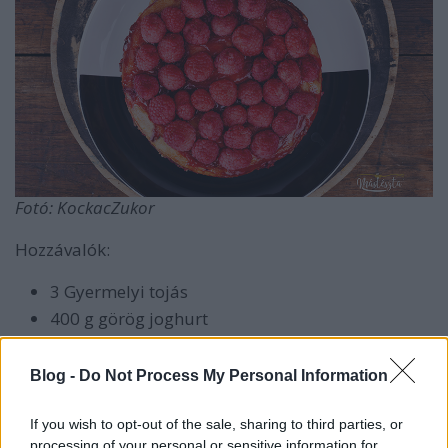
Fotó: KockacZukor
Hozzávalók:
3 Gyermelyi tojás
400 g görög joghurt
100 g barna cukor
2 citrom leve
Blog -
Do Not Process My Personal Information
400 g liszt
fél csomag sütőpor
If you wish to opt-out of the sale, sharing to third parties, or
processing of your personal or sensitive information for