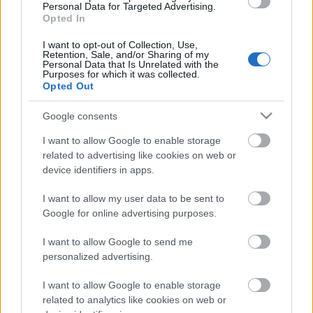
Personal Data for Targeted Advertising.
Opted In
Jó étvágyat!
I want to opt-out of Collection, Use,
Retention, Sale, and/or Sharing of my
Ajánlom vacsira ezt a
finom karalábéfőzeléket
Personal Data that Is Unrelated with the
Purposes for which it was collected.
reszelt tojással
!
Opted Out
- KockacZukor -
Google consents
I want to allow Google to enable storage
related to advertising like cookies on web or
device identifiers in apps.
Címkék:
joghurt
málna
desszert
lekvár
Receptajánló
I want to allow my user data to be sent to
KockacZukor
Google for online advertising purposes.
I want to allow Google to send me
personalized advertising.
Ajánlott bejegyzések:
I want to allow Google to enable storage
related to analytics like cookies on web or