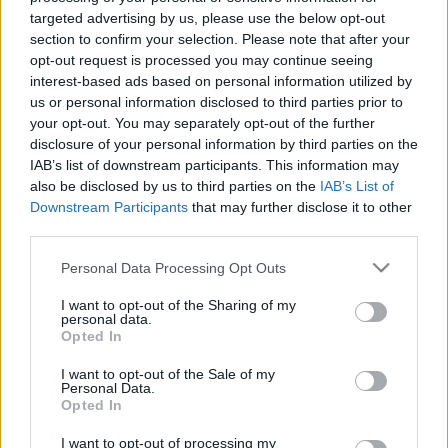
málna
targeted advertising by us, please use the below opt-out
málnalekvár
section to confirm your selection. Please note that after your
opt-out request is processed you may continue seeing
Elkészítés:
interest-based ads based on personal information utilized by
us or personal information disclosed to third parties prior to
A barna cukrot és tojások sárgáját összekevertem,
your opt-out. You may separately opt-out of the further
hozzáadtam a lisztet és sütőport, valamint a
disclosure of your personal information by third parties on the
citromlevet. A tojások fehérjét kemény habbá
IAB’s list of downstream participants. This information may
vertem, és lassan a tésztához forgattam. Egy kicsi
also be disclosed by us to third parties on the
IAB’s List of
tortaformát kivajaztam és liszteztem, és a tészta
Downstream Participants
that may further disclose it to other
felét beleöntöttem. Erre tettem három kanál
third parties.
málnalekvárt, és elkentem rajta, majd
Please note that this website/app uses one or more Google
málnaszemeket is helyeztem rá. A tészta második
Personal Data Processing Opt Outs
services and may gather and store information including but
felét erre öntöttem, és arra is tettem málnalekvárt.
not limited to your visit or usage behaviour. You may click to
I want to opt-out of the Sharing of my
Lefedtem alufóliával, és nagyon lassan 170 fokon
personal data.
grant or deny consent to Google and its third-party tags to
(sokáig) addig sütöttem, amíg az a tűpróbán is
Opted In
use your data for below specified purposes in below Google
átment. A végén a tetejére helyeztem extra szép
consent section.
I want to opt-out of the Sale of my
málnaszemeket, amik a lekvárba bele is ragadtak,
Personal Data.
nem potyogtak le... ;)
Opted In
Miután kihűlt, szeleteltem.
I want to opt-out of processing my