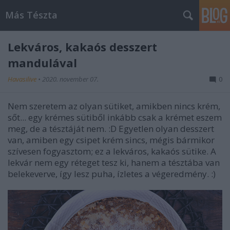
Más Tészta
Lekváros, kakaós desszert
mandulával
Havasilive
•
2020. november 07.
0
Nem szeretem az olyan sütiket, amikben nincs krém,
sőt... egy krémes sütiből inkább csak a krémet eszem
meg, de a tésztáját nem. :D Egyetlen olyan desszert
van, amiben egy csipet krém sincs, mégis bármikor
szívesen fogyasztom; ez a lekváros, kakaós sütike. A
lekvár nem egy réteget tesz ki, hanem a tésztába van
belekeverve, így lesz puha, ízletes a végeredmény. :)