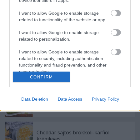
device identifiers in apps.
Hagymaszószos tészta kecskesajttal és
füstölt chilipehellyel
I want to allow Google to enable storage
related to functionality of the website or app.
I want to allow Google to enable storage
Mangós csirke
related to personalization.
I want to allow Google to enable storage
related to security, including authentication
functionality and fraud prevention, and other
Hús, mint köret: gasztrózz zölden, nem
user protection.
vegán
CONFIRM
Data Deletion
Data Access
Privacy Policy
Sült parmezános spenót tojással
Cheddar sajtos brokkoli-karfiol
krémleves