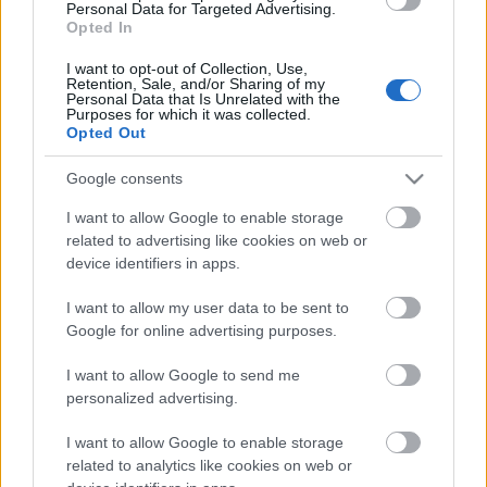
Porcukorral meghintettem a tetejét.
Personal Data for Targeted Advertising.
Opted In
Jó étvágyat!
I want to opt-out of Collection, Use,
Retention, Sale, and/or Sharing of my
Egy
ízletes bazsalikomszószos, citromos tésztát
Personal Data that Is Unrelated with the
Purposes for which it was collected.
ajánlhatok? Akkor kattints ide.
Opted Out
- KockacZukor -
Google consents
I want to allow Google to enable storage
related to advertising like cookies on web or
device identifiers in apps.
Címkék:
mandula
desszert
kuglóf
lekvár
Receptajánló
I want to allow my user data to be sent to
KockacZukor
Google for online advertising purposes.
I want to allow Google to send me
personalized advertising.
Ajánlott bejegyzések:
I want to allow Google to enable storage
related to analytics like cookies on web or