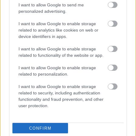
-KockacZukor-
I want to allow Google to send me
personalized advertising.
I want to allow Google to enable storage
related to analytics like cookies on web or
Címkék:
mangó
csirkecomb
salsa
avokádó
tojáskrém
device identifiers in apps.
Receptajánló
KockacZukor
I want to allow Google to enable storage
related to functionality of the website or app.
I want to allow Google to enable storage
Ajánlott bejegyzések:
related to personalization.
I want to allow Google to enable storage
Mangó, avagy a szívemben már nyár van
related to security, including authentication
functionality and fraud prevention, and other
user protection.
Csirkemell pirított hagymás bundában
CONFIRM