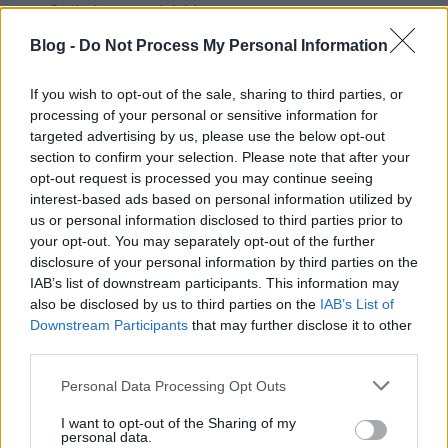
2 db érett avokádó
1 kis fej lila hagyma
Blog -
Do Not Process My Personal Information
4 ek olívaolaj
fél citrom leve
If you wish to opt-out of the sale, sharing to third parties, or
1 csipet chili
processing of your personal or sensitive information for
targeted advertising by us, please use the below opt-out
só
section to confirm your selection. Please note that after your
1 ek húsfűszer
opt-out request is processed you may continue seeing
interest-based ads based on personal information utilized by
Elkészítés:
us or personal information disclosed to third parties prior to
your opt-out. You may separately opt-out of the further
A tojásokat megfőztem, leszedtem a héját, majd egy
disclosure of your personal information by third parties on the
robotgépben a kockázott lila hagymával együtt
IAB’s list of downstream participants. This information may
összedaráltam. Adtam hozzá egy kanál tejfölt, egy
also be disclosed by us to third parties on the
IAB’s List of
kanál majonézt, egy kanál aprított petrezselymet, és
Downstream Participants
that may further disclose it to other
sóztam. Összekevertem. Egy kávékanállal a
third parties.
csirkecombok bőre alá töltöttem belőle amennyit
Please note that this website/app uses one or more Google
csak lehetett. Egy tűzálló tálat kiolajoztam,
Personal Data Processing Opt Outs
services and may gather and store information including but
beletettem a töltött csirkéket, meglocsoltam őket
not limited to your visit or usage behaviour. You may click to
I want to opt-out of the Sharing of my
olívaolajjal, megszórtam egy kis hús fűszerrel,
personal data.
grant or deny consent to Google and its third-party tags to