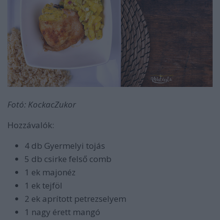
Fotó: KockacZukor
Hozzávalók:
4 db Gyermelyi tojás
5 db csirke felső comb
1 ek majonéz
1 ek tejföl
2 ek aprított petrezselyem
1 nagy érett mangó