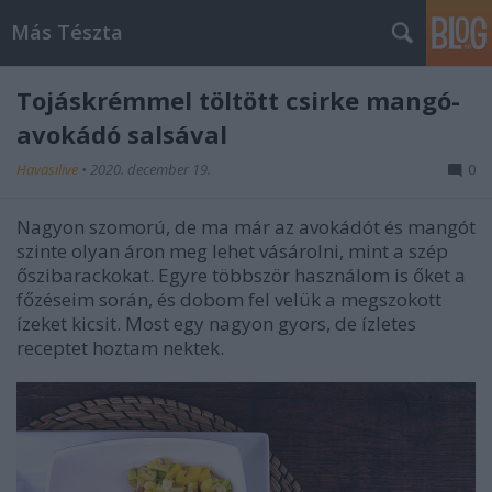
Más Tészta
Tojáskrémmel töltött csirke mangó-
avokádó salsával
Havasilive
•
2020. december 19.
0
Nagyon szomorú, de ma már az avokádót és mangót
szinte olyan áron meg lehet vásárolni, mint a szép
őszibarackokat. Egyre többször használom is őket a
főzéseim során, és dobom fel velük a megszokott
ízeket kicsit. Most egy nagyon gyors, de ízletes
receptet hoztam nektek.