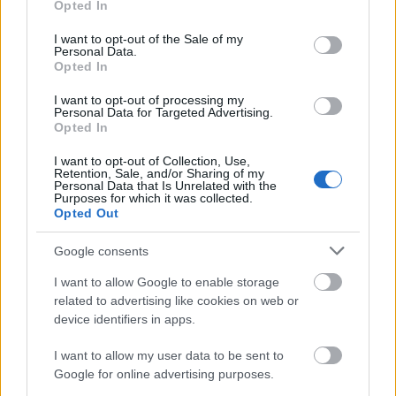
öntettem rá egy fél pohár vizet, és alufóliával fedtem
Opted In
use your data for below specified purposes in below Google
be. Tizenöt percet sütöttem alufólia alatt, majd az
consent section.
I want to opt-out of the Sale of my
alufóliát levettem, és készre sütöttem.
Personal Data.
Opted In
A mangót megpucoltam és kis kockákra vágtam. Az
avokádót szintén. A lila hagymával ugyanezt tettem.
I want to opt-out of processing my
Personal Data for Targeted Advertising.
Meglocsoltam két evőkanál olívaolajjal, rányomtam
Opted In
a fél citrom levét, szórtam rá egy csipet chilit, és
sóztam. Végül egy evőkanálnyi aprított
I want to opt-out of Collection, Use,
Retention, Sale, and/or Sharing of my
petrezselyemmel is összekevertem.
Personal Data that Is Unrelated with the
Purposes for which it was collected.
Köretként én barna riszt főztem hozzá.
Opted Out
Jó étvágyat!
Google consents
I want to allow Google to enable storage
Ezt a karfiolsalátát még most ősszel is élvezni fogod!
related to advertising like cookies on web or
Próbáld ki!
device identifiers in apps.
I want to allow my user data to be sent to
https://masteszta.blog.hu/2020/08/12/nyari_karfiolsal
Google for online advertising purposes.