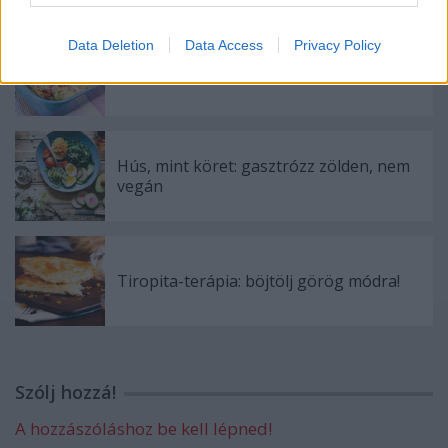
Data Deletion
Data Access
Privacy Policy
Egybesült brokkolis, csirkés penne
Hús, mint köret: gasztrózz zölden, nem
vegán
Tiropita-terápia: böjtölj görög módra!
Szólj hozzá!
A hozzászóláshoz be kell lépned!