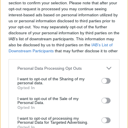
section to confirm your selection. Please note that after your
fél csokor petrezselyem
opt-out request is processed you may continue seeing
2 paradicsom
interest-based ads based on personal information utilized by
2 dl alaplé
us or personal information disclosed to third parties prior to
só
your opt-out. You may separately opt-out of the further
disclosure of your personal information by third parties on the
reszelt sajt (füstölt)
IAB’s list of downstream participants. This information may
also be disclosed by us to third parties on the
IAB’s List of
Elkészítés:
Downstream Participants
that may further disclose it to other
third parties.
A tésztát sós vízben kifőztem. A főzővízből egy
Please note that this website/app uses one or more Google
Personal Data Processing Opt Outs
keveset megtartottam.
services and may gather and store information including but
not limited to your visit or usage behaviour. You may click to
I want to opt-out of the Sharing of my
Egy magas falú serpenyőben olajon a kockázott
personal data.
grant or deny consent to Google and its third-party tags to
csirkemellet fehéredésig sütöttem, majd
Opted In
use your data for below specified purposes in below Google
hozzáadtam a kockázott hagymákat, a babot, a
consent section.
I want to opt-out of the Sale of my
kukoricát, a kockázott paradicsomot. Összekevertem
Personal Data.
a hozzávalókat, felöntöttem egy nagy pohár
Opted In
alaplével, sóztam, illetve megszórtam a füstölt
I want to opt-out of processing my
chilivel. Összefőztem az ízeket, majd hozzáforgattam
Personal Data for Targeted Advertising.
a tésztát és aprított petrezselymet is.
Opted In