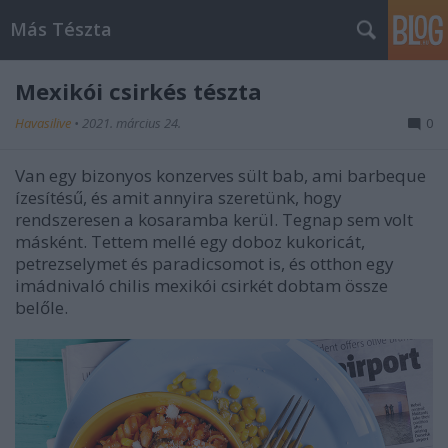
Más Tészta
Mexikói csirkés tészta
Havasilive
•
2021. március 24.
0
Van egy bizonyos konzerves sült bab, ami barbeque
ízesítésű, és amit annyira szeretünk, hogy
rendszeresen a kosaramba kerül. Tegnap sem volt
másként. Tettem mellé egy doboz kukoricát,
petrezselymet és paradicsomot is, és otthon egy
imádnivaló chilis mexikói csirkét dobtam össze
belőle.