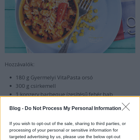
Hozzávalók:
180 g Gyermelyi VitaPasta orsó
300 g csirkemell
1 konzerv barbeque ízesítésű fehér bab
fél konzerv kukorica
Blog -
Do Not Process My Personal Information
2 csipet füstölt chili
1 fej vöröshagyma
If you wish to opt-out of the sale, sharing to third parties, or
3 gerezd fokhagyma
processing of your personal or sensitive information for
3 ek olívaolaj
targeted advertising by us, please use the below opt-out