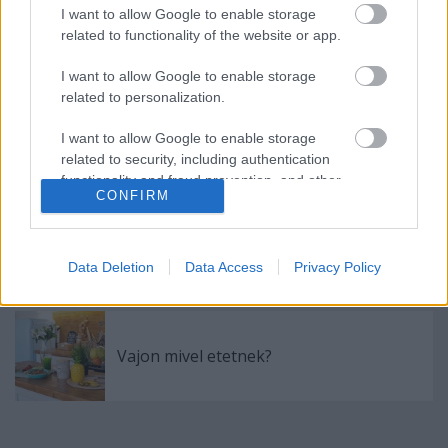
I want to allow Google to enable storage
Tavaszi gasztro-art: citromszuflé
related to functionality of the website or app.
Klement-módra
I want to allow Google to enable storage
related to personalization.
Félelmetes falatok: hódíts hétvégén
I want to allow Google to enable storage
Hitchcock-pitével!
related to security, including authentication
functionality and fraud prevention, and other
CONFIRM
user protection.
Egybesült brokkolis, csirkés penne
Data Deletion
Data Access
Privacy Policy
Vajon mivel etetnek?