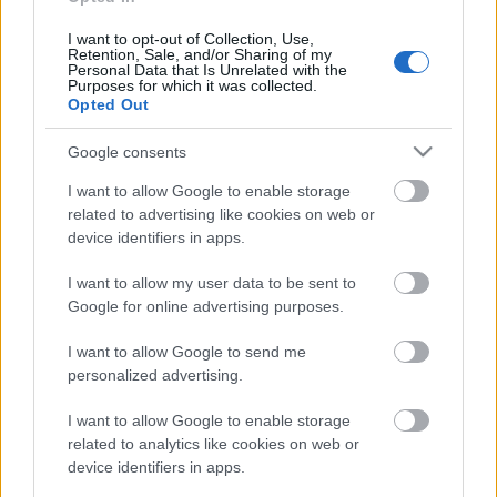
Füstölt reszelt sajttal megszórva tálaltam.
I want to opt-out of Collection, Use,
Retention, Sale, and/or Sharing of my
Personal Data that Is Unrelated with the
Jó étvágyat!
Purposes for which it was collected.
Opted Out
Google consents
I want to allow Google to enable storage
Címkék:
bab
csirkemell
kukorica
mexikói
orsó
Receptajánló
related to advertising like cookies on web or
VitaPasta
device identifiers in apps.
I want to allow my user data to be sent to
Google for online advertising purposes.
Ajánlott bejegyzések:
I want to allow Google to send me
personalized advertising.
I want to allow Google to enable storage
Mangó, avagy a szívemben már nyár van
related to analytics like cookies on web or
device identifiers in apps.