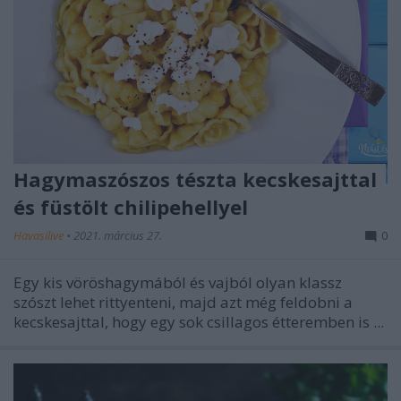
Hagymaszószos tészta kecskesajttal
és füstölt chilipehellyel
Havasilive
•
2021. március 27.
0
Egy kis vöröshagymából és vajból olyan klassz
szószt lehet rittyenteni, majd azt még feldobni a
kecskesajttal, hogy egy sok csillagos étteremben is ...