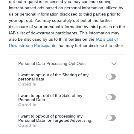
opt-out request is processed you may continue seeing
interest-based ads based on personal information utilized by
us or personal information disclosed to third parties prior to
your opt-out. You may separately opt-out of the further
disclosure of your personal information by third parties on the
IAB’s list of downstream participants. This information may
also be disclosed by us to third parties on the
IAB’s List of
Downstream Participants
that may further disclose it to other
third parties.
Please note that this website/app uses one or more Google
Personal Data Processing Opt Outs
services and may gather and store information including but
not limited to your visit or usage behaviour. You may click to
I want to opt-out of the Sharing of my
personal data.
grant or deny consent to Google and its third-party tags to
Opted In
use your data for below specified purposes in below Google
consent section.
I want to opt-out of the Sale of my
Mexikói csirkés tészta
Personal Data.
Opted In
Havasilive
•
2021. március 24.
0
I want to opt-out of processing my
Personal Data for Targeted Advertising.
Van egy bizonyos konzerves sült bab, ami barbeque
Opted In
ízesítésű, és amit annyira szeretünk, hogy