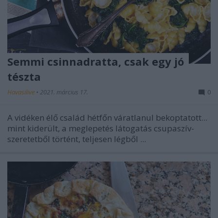
Semmi csinnadratta, csak egy jó
tészta
Havasilive
•
2021. március 17.
0
A vidéken élő család hétfőn váratlanul bekoptatott...
mint kiderült, a meglepetés látogatás csupaszív-
szeretetből történt, teljesen légből ...