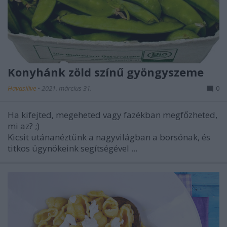
Konyhánk zöld színű gyöngyszeme
Havasilive
•
2021. március 31.
0
Ha kifejted, megeheted vagy fazékban megfőzheted,
mi az? ;)
Kicsit
utánanéztünk a nagyvilágban a borsónak, és
titkos ügynökeink segítségével ...