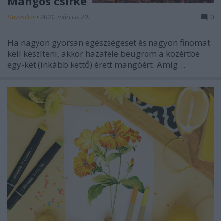
Mangós csirke
Havasilive
•
2021. március 20.
0
Ha nagyon gyorsan egészségeset és nagyon finomat
kell készíteni, akkor hazafele beugrom a közértbe
egy-két (inkább kettő) érett mangóért. Amíg ...