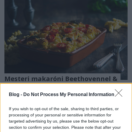
Mesteri makaróni Beethovennel &
Paul Bocuse-zel
Blog -
Do Not Process My Personal Information
Havasilive
•
2021. március 26.
0
If you wish to opt-out of the sale, sharing to third parties, or
Beethoven a gasztronómiában, akár a szerelemben,
processing of your personal or sensitive information for
válogatós, öntörvényű volt: saját szabályai szerint
targeted advertising by us, please use the below opt-out
élt, alkotott, étkezett. Ha feltöltődésre ...
section to confirm your selection. Please note that after your