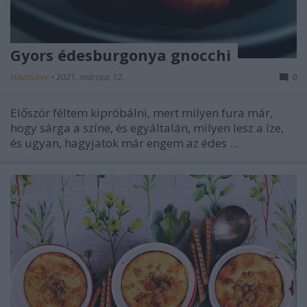
Gyors édesburgonya gnocchi
Havasilive
•
2021. március 12.
0
Először féltem kipróbálni, mert milyen fura már,
hogy sárga a színe, és egyáltalán, milyen lesz a íze,
és ugyan, hagyjatok már engem az édes ...