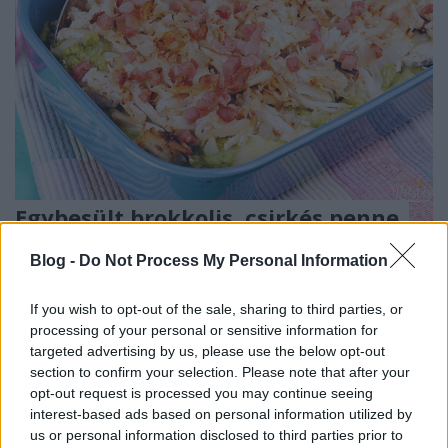
Egybesült brokkolis, csirkés penne
Havasilive
•
2021. március 06.
0
Blog -
Do Not Process My Personal Information
Nem volt kedvem ismét csirkét elővenni a
If you wish to opt-out of the sale, sharing to third parties, or
mélyhűtőből, de nem volt itthon más, csak a csirke
processing of your personal or sensitive information for
melle és combja. Vagyis úgy döntöttem, hogy én
targeted advertising by us, please use the below opt-out
akkor ...
section to confirm your selection. Please note that after your
opt-out request is processed you may continue seeing
interest-based ads based on personal information utilized by
us or personal information disclosed to third parties prior to