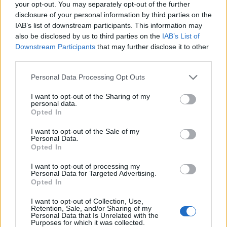
your opt-out. You may separately opt-out of the further
disclosure of your personal information by third parties on the
IAB’s list of downstream participants. This information may
also be disclosed by us to third parties on the
IAB’s List of
Downstream Participants
that may further disclose it to other
third parties.
Please note that this website/app uses one or more Google
Personal Data Processing Opt Outs
services and may gather and store information including but
not limited to your visit or usage behaviour. You may click to
I want to opt-out of the Sharing of my
personal data.
grant or deny consent to Google and its third-party tags to
Opted In
use your data for below specified purposes in below Google
consent section.
I want to opt-out of the Sale of my
Vajas kenyér extrákkal
Personal Data.
Opted In
Havasilive
•
2021. március 05.
0
I want to opt-out of processing my
Personal Data for Targeted Advertising.
Hó végén, amikor már tényleg az utolsókat rúgja a
Opted In
fizu, van egy biztos vacsi, ami még azért garantáltan
I want to opt-out of Collection, Use,
összeüthető otthon: a vajas kenyér, ...
Retention, Sale, and/or Sharing of my
Personal Data that Is Unrelated with the
Purposes for which it was collected.