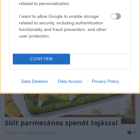
related to personalization.
indult Plant Power Day nem megvonásról, hanem ...
I want to allow Google to enable storage
related to security, including authentication
functionality and fraud prevention, and other
user protection.
CONFIRM
Data Deletion
Data Access
Privacy Policy
Sült parmezános spenót tojással
Havasilive
•
2021. március 03.
0