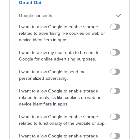
Opted Out
Google consents
I want to allow Google to enable storage
related to advertising like cookies on web or
device identifiers in apps.
I want to allow my user data to be sent to
Google for online advertising purposes.
I want to allow Google to send me
personalized advertising.
I want to allow Google to enable storage
Hús, mint köret: gasztrózz zölden,
related to analytics like cookies on web or
nem vegán
device identifiers in apps.
Havasilive
•
2021. március 04.
0
I want to allow Google to enable storage
related to functionality of the website or app.
Nem kell vegának lenni ahhoz, hogy belekóstolj a
I want to allow Google to enable storage
növényi gasztronómia rejtelmeibe: a 2018-ban