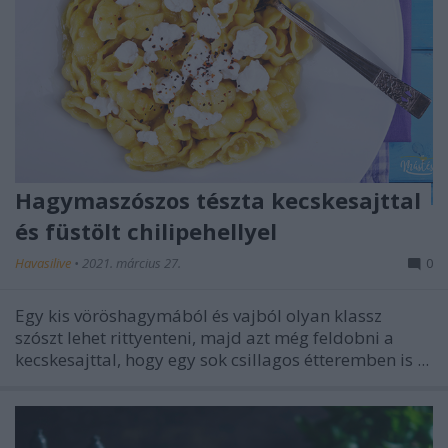
Hagymaszószos tészta kecskesajttal
és füstölt chilipehellyel
Havasilive
•
2021. március 27.
0
Egy kis vöröshagymából és vajból olyan klassz
szószt lehet rittyenteni, majd azt még feldobni a
kecskesajttal, hogy egy sok csillagos étteremben is ...