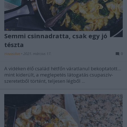
Semmi csinnadratta, csak egy jó
tészta
Havasilive
•
2021. március 17.
0
A vidéken élő család hétfőn váratlanul bekoptatott...
mint kiderült, a meglepetés látogatás csupaszív-
szeretetből történt, teljesen légből ...