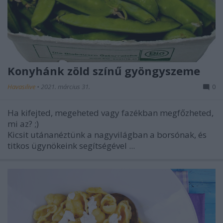
Konyhánk zöld színű gyöngyszeme
Havasilive
•
2021. március 31.
0
Ha kifejted, megeheted vagy fazékban megfőzheted,
mi az? ;)
Kicsit
utánanéztünk a nagyvilágban a borsónak, és
titkos ügynökeink segítségével ...