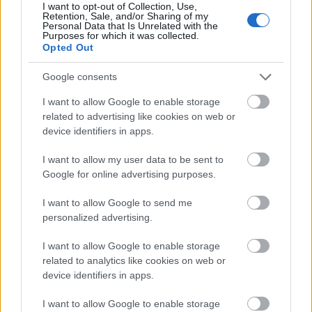
I want to opt-out of Collection, Use,
rendszeresen a kosaramba kerül. Tegnap sem volt ...
Retention, Sale, and/or Sharing of my
Personal Data that Is Unrelated with the
Purposes for which it was collected.
Opted Out
Google consents
I want to allow Google to enable storage
related to advertising like cookies on web or
device identifiers in apps.
I want to allow my user data to be sent to
Google for online advertising purposes.
I want to allow Google to send me
personalized advertising.
I want to allow Google to enable storage
Mangó, avagy a szívemben már nyár
related to analytics like cookies on web or
van
device identifiers in apps.
Havasilive
•
2021. március 23.
0
I want to allow Google to enable storage