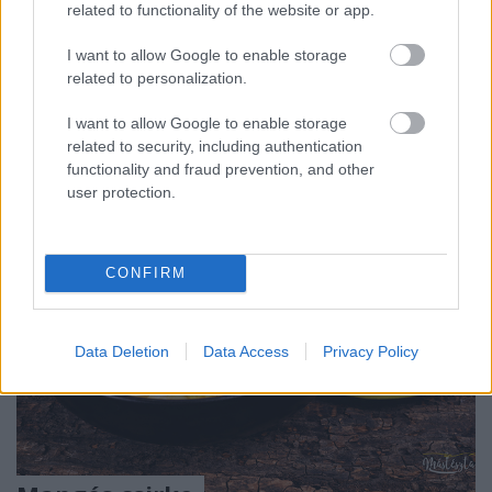
related to functionality of the website or app.
Igen, mangóóó, avagy a nyár előhírnöke! Valljuk be,
I want to allow Google to enable storage
nagyon vártuk a tavaszi napsütést, és isteniek ezek a
related to personalization.
jó kis napsugaras napok, de az ember ...
I want to allow Google to enable storage
related to security, including authentication
functionality and fraud prevention, and other
user protection.
CONFIRM
Data Deletion
Data Access
Privacy Policy