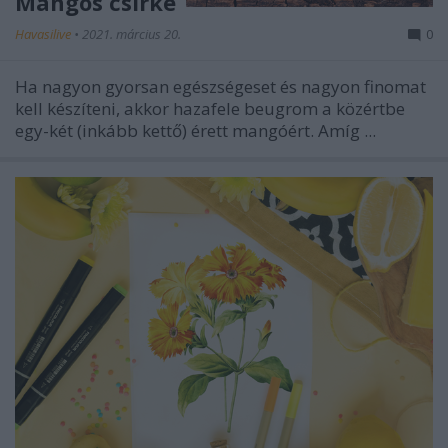
Mangós csirke
Havasilive
•
2021. március 20.
0
Ha nagyon gyorsan egészségeset és nagyon finomat
kell készíteni, akkor hazafele beugrom a közértbe
egy-két (inkább kettő) érett mangóért. Amíg ...