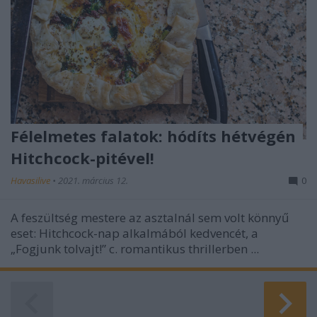
Félelmetes falatok: hódíts hétvégén
Hitchcock-pitével!
Havasilive
•
2021. március 12.
0
A feszültség mestere az asztalnál sem volt könnyű
eset: Hitchcock-nap alkalmából kedvencét, a
„Fogjunk tolvajt!” c. romantikus thrillerben ...