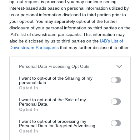
opt-out request is processed you may continue seeing
interest-based ads based on personal information utilized by
us or personal information disclosed to third parties prior to
your opt-out. You may separately opt-out of the further
disclosure of your personal information by third parties on the
IAB’s list of downstream participants. This information may
also be disclosed by us to third parties on the
IAB’s List of
Downstream Participants
that may further disclose it to other
third parties.
Please note that this website/app uses one or more Google
Personal Data Processing Opt Outs
services and may gather and store information including but
not limited to your visit or usage behaviour. You may click to
I want to opt-out of the Sharing of my
personal data.
grant or deny consent to Google and its third-party tags to
Opted In
use your data for below specified purposes in below Google
consent section.
I want to opt-out of the Sale of my
Mexikói csirkés tészta
Personal Data.
Opted In
Havasilive
•
2021. március 24.
0
I want to opt-out of processing my
Personal Data for Targeted Advertising.
Van egy bizonyos konzerves sült bab, ami barbeque
Opted In
ízesítésű, és amit annyira szeretünk, hogy