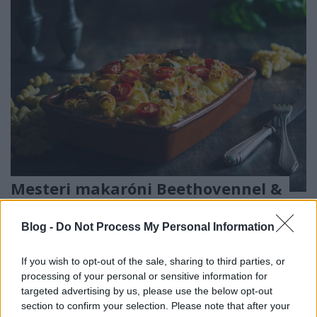
Mesteri makaróni Beethovennel &
Paul Bocuse-zel
Blog -
Do Not Process My Personal Information
Havasilive
•
2021. március 26.
0
If you wish to opt-out of the sale, sharing to third parties, or
Beethoven a gasztronómiában, akár a szerelemben,
processing of your personal or sensitive information for
válogatós, öntörvényű volt: saját szabályai szerint
targeted advertising by us, please use the below opt-out
élt, alkotott, étkezett. Ha feltöltődésre ...
section to confirm your selection. Please note that after your