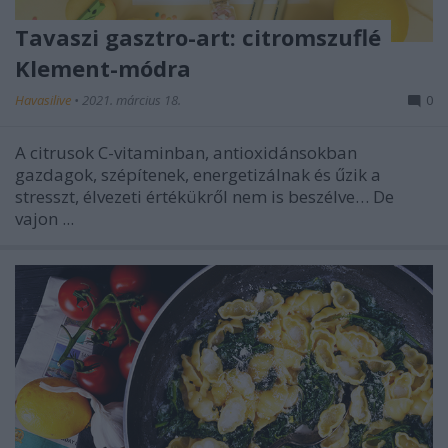
Tavaszi gasztro-art: citromszuflé
Klement-módra
Havasilive
•
2021. március 18.
0
A citrusok C-vitaminban, antioxidánsokban
gazdagok, szépítenek, energetizálnak és űzik a
stresszt, élvezeti értékükről nem is beszélve… De
vajon ...