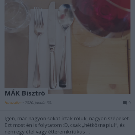
MÁK Bisztró
Havasilive
•
2020. január 30.
0
Igen, már nagyon sokat írtak róluk, nagyon szépeket.
Ezt most én is folytatom :D, csak „hétköznapiul”, és
nem egy étel vagy étteremkritikus ...