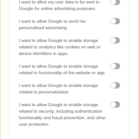
I want to allow my user data to be sent to
Google for online advertising purposes.
I want to allow Google to send me
personalized advertising.
A decemberi hidegben a Városligeti tó felett
gomolygott a pára. Alig vártam, hogy megérkezzek a
I want to allow Google to enable storage
Robinsonba, ebbe a csodálatos környezetbe, mert ...
related to analytics like cookies on web or
device identifiers in apps.
I want to allow Google to enable storage
related to functionality of the website or app.
I want to allow Google to enable storage
related to personalization.
I want to allow Google to enable storage
related to security, including authentication
functionality and fraud prevention, and other
user protection.