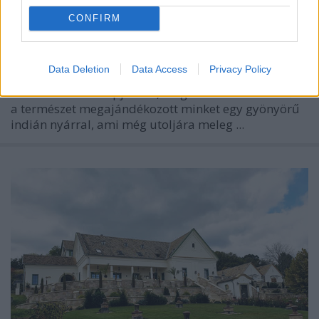
CONFIRM
VERANDA, A KOPASZIN
Havasilive
•
2019. november 07.
0
Data Deletion
Data Access
Privacy Policy
Október utolsó napjaiban, még az óra átállítás előtt
a természet megajándékozott minket egy gyönyörű
indián nyárral, ami még utoljára meleg ...