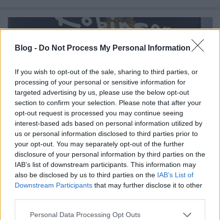
Blog -
Do Not Process My Personal Information
If you wish to opt-out of the sale, sharing to third parties, or
processing of your personal or sensitive information for
targeted advertising by us, please use the below opt-out
section to confirm your selection. Please note that after your
opt-out request is processed you may continue seeing
interest-based ads based on personal information utilized by
us or personal information disclosed to third parties prior to
your opt-out. You may separately opt-out of the further
disclosure of your personal information by third parties on the
IAB’s list of downstream participants. This information may
Robinson - a ligeti tó szigetén
also be disclosed by us to third parties on the
IAB’s List of
Havasilive
•
2020. január 09.
0
Downstream Participants
that may further disclose it to other
third parties.
Please note that this website/app uses one or more Google
Personal Data Processing Opt Outs