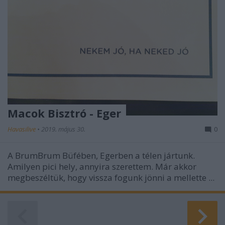
Macok Bisztró - Eger
Havasilive
•
2019. május 30.
0
A BrumBrum Büfében, Egerben a télen jártunk.
Amilyen pici hely, annyira szerettem. Már akkor
megbeszéltük, hogy vissza fogunk jönni a mellette ...