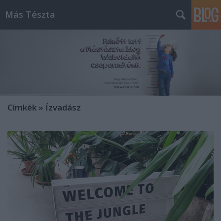
Más Tészta
Címkék
»
Ízvadász