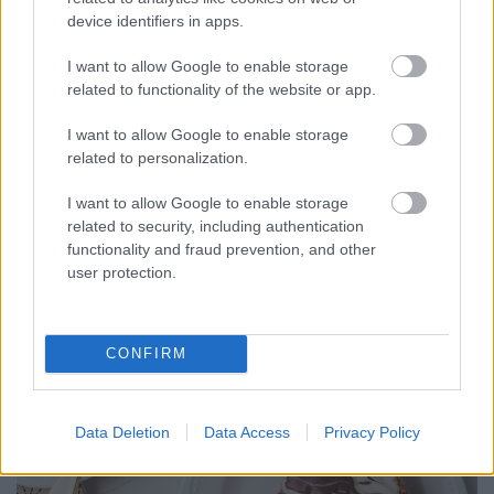
Múlt, jelen, manicotti: köszöntsd az
device identifiers in apps.
ünnepeket világhódító olasz-
amerikai tésztával
I want to allow Google to enable storage
related to functionality of the website or app.
Havasilive
•
2020. november 30.
0
I want to allow Google to enable storage
related to personalization.
Manicotti nélkül az USA-ban elképzelhetetlen a
hálaadással kezdődő karácsonyi szezon: a
I want to allow Google to enable storage
cannelloni és a crespelle újvilági leszármazottja a ...
related to security, including authentication
functionality and fraud prevention, and other
user protection.
CONFIRM
Data Deletion
Data Access
Privacy Policy