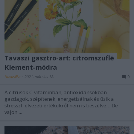
Tavaszi gasztro-art: citromszuflé
Klement-módra
Havasilive
•
2021. március 18.
0
A citrusok C-vitaminban, antioxidánsokban
gazdagok, szépítenek, energetizálnak és űzik a
stresszt, élvezeti értékükről nem is beszélve… De
vajon ...