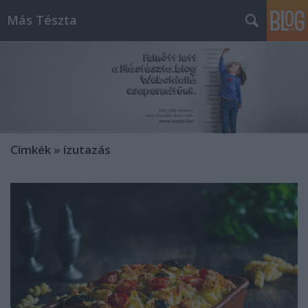
Más Tészta
Címkék
»
ízutazás