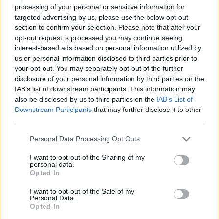
vész, a dolog lehetőséget nyújt arra, hogy
processing of your personal or sensitive information for
komfortzónánkat elhagyva húsmentesen ...
targeted advertising by us, please use the below opt-out
section to confirm your selection. Please note that after your
opt-out request is processed you may continue seeing
interest-based ads based on personal information utilized by
us or personal information disclosed to third parties prior to
your opt-out. You may separately opt-out of the further
disclosure of your personal information by third parties on the
IAB’s list of downstream participants. This information may
also be disclosed by us to third parties on the
IAB’s List of
Downstream Participants
that may further disclose it to other
third parties.
Please note that this website/app uses one or more Google
Personal Data Processing Opt Outs
services and may gather and store information including but
not limited to your visit or usage behaviour. You may click to
I want to opt-out of the Sharing of my
personal data.
grant or deny consent to Google and its third-party tags to
Opted In
use your data for below specified purposes in below Google
Toszkán gasztrokarnevál Mona Lisa
consent section.
I want to opt-out of the Sale of my
Personal Data.
kedvencével
Opted In
Havasilive
•
2021. február 15.
0