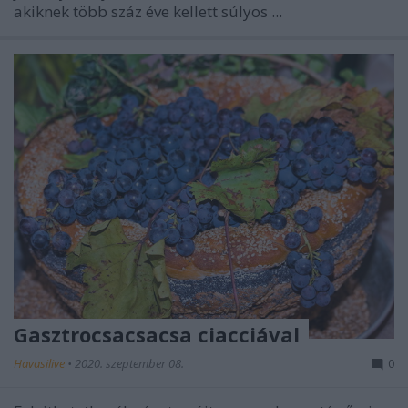
akiknek több száz éve kellett súlyos ...
Gasztrocsacsacsa ciacciával
Havasilive
•
2020. szeptember 08.
0