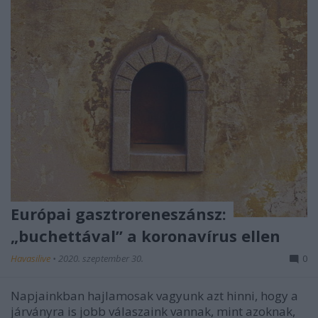
Európai gasztroreneszánsz:
„buchettával” a koronavírus ellen
Havasilive
•
2020. szeptember 30.
0
Napjainkban hajlamosak vagyunk azt hinni, hogy a
járványra is jobb válaszaink vannak, mint azoknak,