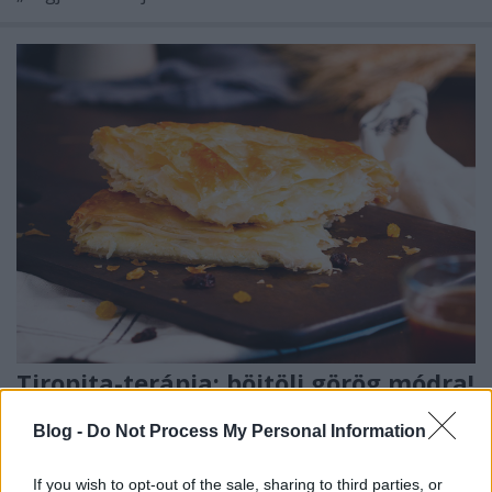
Tiropita-terápia: böjtölj görög módra!
Havasilive
•
2021. február 22.
0
Blog -
Do Not Process My Personal Information
Február 17-én beütött a 40 napos nagyböjt: semmi
If you wish to opt-out of the sale, sharing to third parties, or