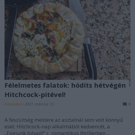
Félelmetes falatok: hódíts hétvégén
Hitchcock-pitével!
Havasilive
•
2021. március 12.
0
A feszültség mestere az asztalnál sem volt könnyű
eset: Hitchcock-nap alkalmából kedvencét, a
„Fogjunk tolvajt!” c. romantikus thrillerben ...