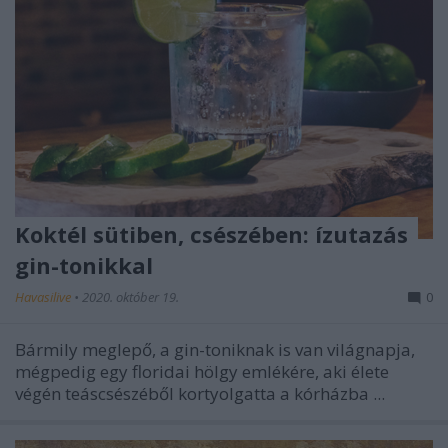
Koktél sütiben, csészében: ízutazás
gin-tonikkal
Havasilive
•
2020. október 19.
0
Bármily meglepő, a gin-toniknak is van világnapja,
mégpedig egy floridai hölgy emlékére, aki élete
végén teáscsészéből kortyolgatta a kórházba ...