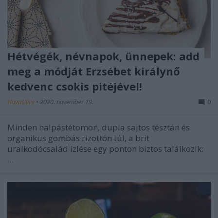
Hétvégék, névnapok, ünnepek: add
meg a módját Erzsébet királynő
kedvenc csokis pitéjével!
Havasilive
•
2020. november 19.
0
Minden halpástétomon, dupla sajtos tésztán és
organikus gombás rizottón túl, a brit
uralkodócsalád ízlése egy ponton biztos találkozik:
...