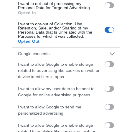
I want to opt-out of processing my
Personal Data for Targeted Advertising.
Opted In
Búcsúztasd a telet firenzei farsangi sütivel, ami
állítólag Leonardo da Vinci leghíresebb modellje,
I want to opt-out of Collection, Use,
Lisa Gherardini (Mona Lisa) vonalaira is komoly ...
Retention, Sale, and/or Sharing of my
Personal Data that Is Unrelated with the
Purposes for which it was collected.
Opted Out
Google consents
I want to allow Google to enable storage
related to advertising like cookies on web or
device identifiers in apps.
I want to allow my user data to be sent to
Google for online advertising purposes.
I want to allow Google to send me
personalized advertising.
I want to allow Google to enable storage
related to analytics like cookies on web or