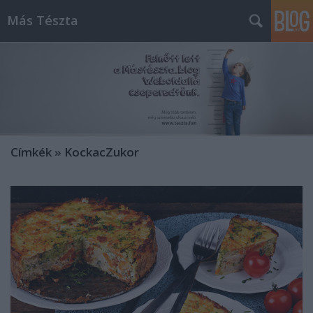
Más Tészta
Címkék
»
KockacZukor