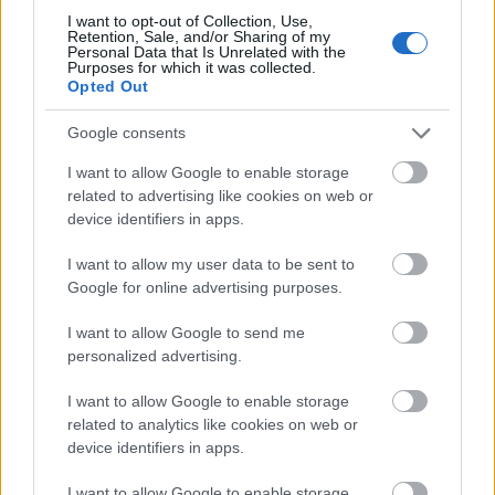
készül itthon ez a paradicsomos, parmezános egytál
I want to opt-out of Collection, Use,
...
Retention, Sale, and/or Sharing of my
Personal Data that Is Unrelated with the
Purposes for which it was collected.
Opted Out
Google consents
I want to allow Google to enable storage
related to advertising like cookies on web or
device identifiers in apps.
I want to allow my user data to be sent to
Google for online advertising purposes.
I want to allow Google to send me
personalized advertising.
I want to allow Google to enable storage
Bruncholjunk kapros, uborkás
related to analytics like cookies on web or
device identifiers in apps.
tojássalátával
I want to allow Google to enable storage