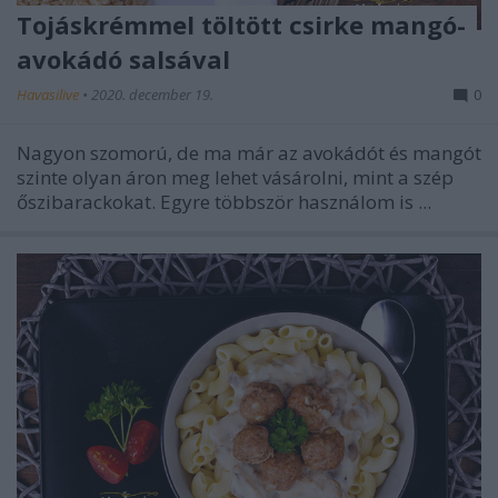
Tojáskrémmel töltött csirke mangó-
avokádó salsával
Havasilive
•
2020. december 19.
0
Nagyon szomorú, de ma már az avokádót és mangót
szinte olyan áron meg lehet vásárolni, mint a szép
őszibarackokat. Egyre többször használom is ...