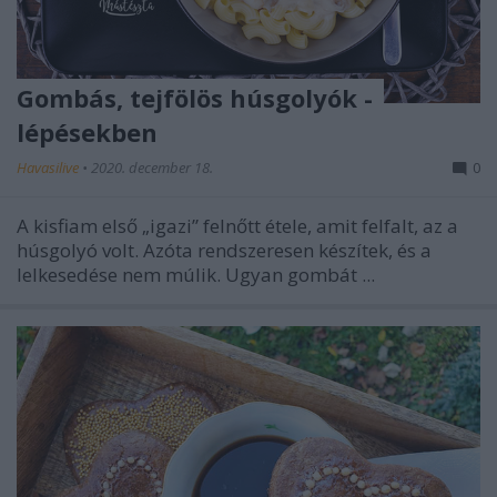
Gombás, tejfölös húsgolyók -
lépésekben
Havasilive
•
2020. december 18.
0
A kisfiam első „igazi” felnőtt étele, amit felfalt, az a
húsgolyó volt. Azóta rendszeresen készítek, és a
lelkesedése nem múlik. Ugyan gombát ...