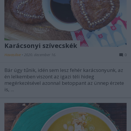
Karácsonyi szívecskék
Havasilive
•
2020. december 16.
0
Bár úgy tűnik, idén sem lesz fehér karácsonyunk, az
én lelkemben viszont az igazi téli hideg
megérkezésével azonnal betoppant az ünnep érzete
is, ...