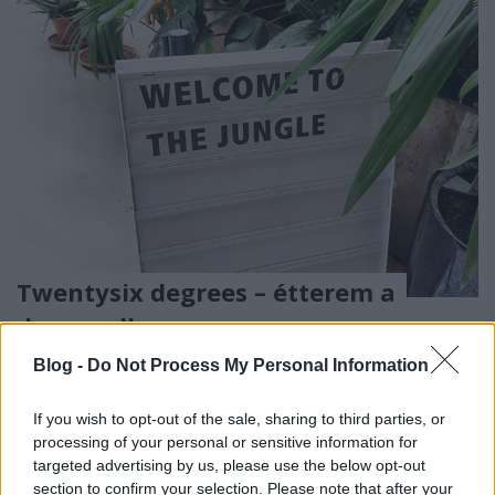
Twentysix degrees – étterem a
dzsungelben
Havasilive
•
2020. december 21.
0
Blog -
Do Not Process My Personal Information
Az újabb kijárási korlátozások előtti utolsó éttermi
If you wish to opt-out of the sale, sharing to third parties, or
látogatásom a belváros szívében egy növényekkel
processing of your personal or sensitive information for
teli, zöld kertben volt. Pont amiatt ...
targeted advertising by us, please use the below opt-out
section to confirm your selection. Please note that after your