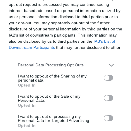
opt-out request is processed you may continue seeing
interest-based ads based on personal information utilized by
us or personal information disclosed to third parties prior to
your opt-out. You may separately opt-out of the further
disclosure of your personal information by third parties on the
IAB’s list of downstream participants. This information may
also be disclosed by us to third parties on the
IAB’s List of
Downstream Participants
that may further disclose it to other
third parties.
Please note that this website/app uses one or more Google
Personal Data Processing Opt Outs
services and may gather and store information including but
not limited to your visit or usage behaviour. You may click to
I want to opt-out of the Sharing of my
personal data.
grant or deny consent to Google and its third-party tags to
Opted In
use your data for below specified purposes in below Google
consent section.
A család téli kedvence
I want to opt-out of the Sale of my
Personal Data.
Opted In
Havasilive
•
2020. december 20.
0
I want to opt-out of processing my
Personal Data for Targeted Advertising.
Mivel gyorsan elő lehet készíteni, és még a 15
Opted In
hónapos kisfiam is imádja, ezért rendszeresen