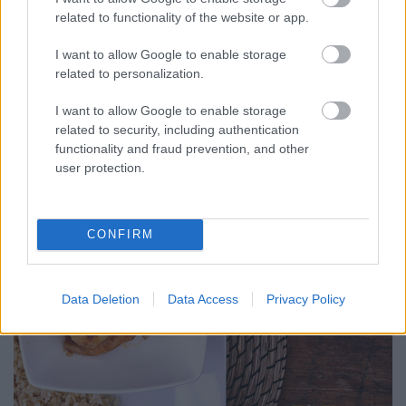
Havasilive
•
2020. december 20.
0
related to functionality of the website or app.
Azóta használom a meleg/ pirított kalácsot sós
I want to allow Google to enable storage
ételekkel is, mióta egy étteremben a kacsamájat
related to personalization.
ezzel tálalták, isteni savanyú meggy szósszal. A ...
I want to allow Google to enable storage
related to security, including authentication
functionality and fraud prevention, and other
user protection.
CONFIRM
Data Deletion
Data Access
Privacy Policy