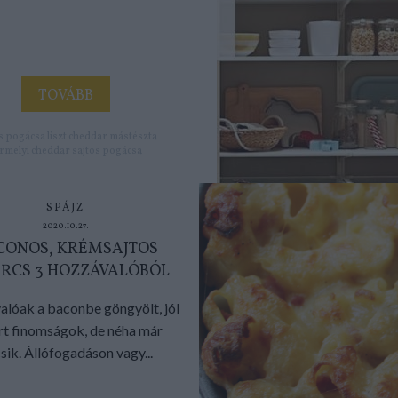
TOVÁBB
s
pogácsa
liszt
cheddar
mástészta
rmelyi
cheddar sajtos pogácsa
SPÁJZ
2020.10.27.
CONOS, KRÉMSAJTOS
RCS 3 HOZZÁVALÓBÓL
alóak a baconbe göngyölt, jól
rt finomságok, de néha már
sik. Állófogadáson vagy...