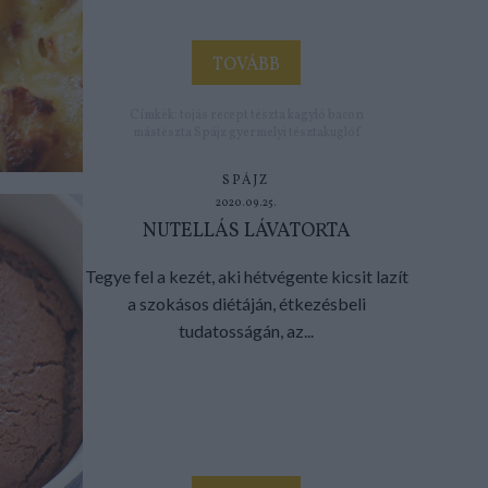
TOVÁBB
Címkék:
tojás
recept
tészta
kagyló
bacon
mástészta
Spájz
gyermelyi
tésztakuglóf
SPÁJZ
2020.09.25.
NUTELLÁS LÁVATORTA
Tegye fel a kezét, aki hétvégente kicsit lazít
a szokásos diétáján, étkezésbeli
tudatosságán, az...