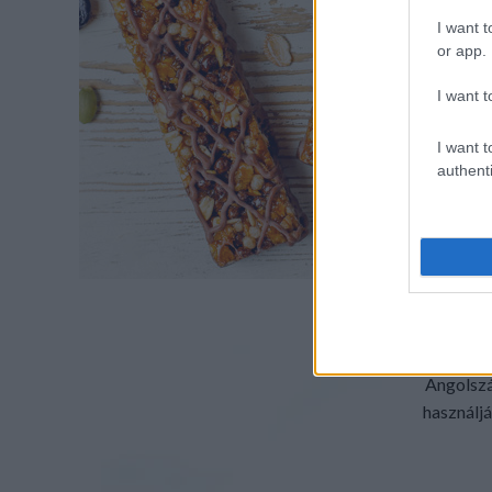
Dob
I want t
húzog
or app.
I want t
I want t
authenti
Címk
másté
CH
Angolszá
használjá