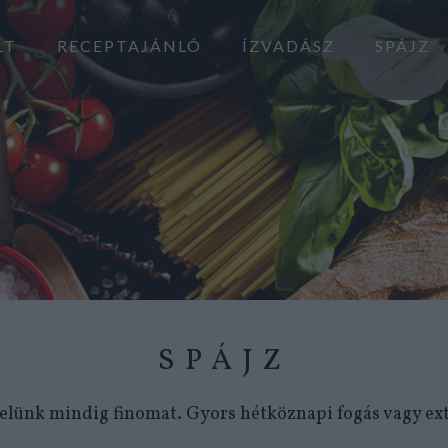
LT
RECEPTAJÁNLÓ
ÍZVADÁSZ
SPÁJZ
SPÁJZ
velünk mindig finomat. Gyors hétköznapi fogás vagy ex