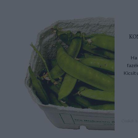
KO
Ha 
fazék
Kicsit
Címkék:
b