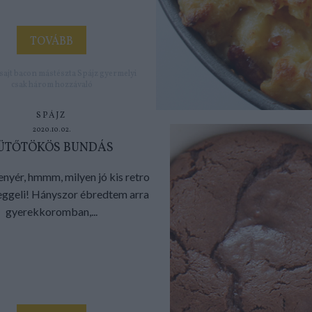
TOVÁBB
sajt
bacon
mástészta
Spájz
gyermelyi
csak három hozzávaló
SPÁJZ
2020.10.02.
ÜTŐTÖKÖS BUNDÁS
nyér, hmmm, milyen jó kis retro
eggeli! Hányszor ébredtem arra
gyerekkoromban,...