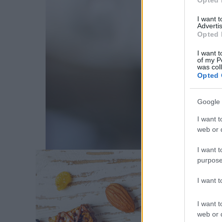
Opted 
mogyoróv
I want 
rizs
Advertis
Opted 
I want t
of my P
was col
Opted 
Google 
I want t
Címkék:
web or d
mástészt
I want t
purpose
I want 
C
I want t
web or d
A 