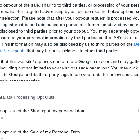
to opt-out of the sale, sharing to third parties, or processing of your per
JON MIVEL ETETNEK?
formation for targeted advertising by us, please use the below opt-out s
r selection. Please note that after your opt-out request is processed y
rül a kosarunkba, és onnan a
eing interest-based ads based on personal information utilized by us or
lcaira? Vajon tudjuk-e, hogy a
disclosed to third parties prior to your opt-out. You may separately opt-
magolásokon olvasható,...
losure of your personal information by third parties on the IAB’s list of
. This information may also be disclosed by us to third parties on the
IA
Participants
that may further disclose it to other third parties.
 that this website/app uses one or more Google services and may gath
including but not limited to your visit or usage behaviour. You may click 
 to Google and its third-party tags to use your data for below specifi
TOVÁBB
ogle consent section.
ék:
tápanyagtartalom
tápanyagok
l Data Processing Opt Outs
szta
Spájz
gyermelyi
mutimiteszel
o opt-out of the Sharing of my personal data.
SPÁJZ
2021.02.16.
In
ES MOGYORÓVAJAS KEKSZ
o opt-out of the Sale of my Personal Data.
ves fodrászném odavan a