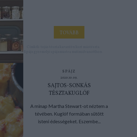
TOVÁBB
Címkék:
tojás
tészta
karantén
liszt
mástészta
Spájz
gyermelyi
spájzmustra
mutimidvanotthon
SPÁJZ
2020.10.09.
SAJTOS-SONKÁS
TÉSZTAKUGLÓF
A minap Martha Stewart-ot néztem a
tévében. Kuglóf formában sütött
isteni édességeket. Eszembe...