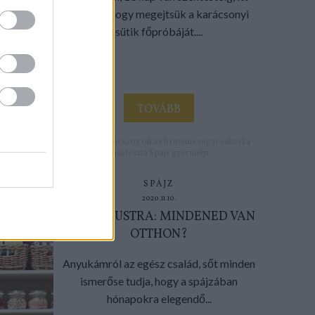
az ideje, hogy megejtsük a karácsonyi
sütik főpróbáját....
TOVÁBB
Címkék:
karácsony
cukor
brownie
sugar
cukorka
mástészta
Spájz
gyermelyi
SPÁJZ
2020.11.10.
SPÁJZ-MUSTRA: MINDENED VAN
OTTHON?
Anyukámról az egész család, sőt minden
ismerőse tudja, hogy a spájzában
hónapokra elegendő...