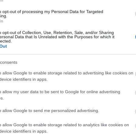
In
ajért. Mogyoróvaj puffasztott
to opt-out of processing my Personal Data for Targeted
en, mogyoróvaj kenyéren,...
ing.
In
o opt-out of Collection, Use, Retention, Sale, and/or Sharing
ersonal Data that Is Unrelated with the Purposes for which it
lected.
Out
TOVÁBB
consents
o allow Google to enable storage related to advertising like cookies on
tojás
recept
keksz
mogyoróvaj
evice identifiers in apps.
a
Spájz
gyermelyi
gyors keksz
o allow my user data to be sent to Google for online advertising
s.
SPÁJZ
2021.02.02.
to allow Google to send me personalized advertising.
SAK 3 HOZZÁVALÓ:
SZELETEM!
o allow Google to enable storage related to analytics like cookies on
evice identifiers in apps.
hét elején költözködtünk.