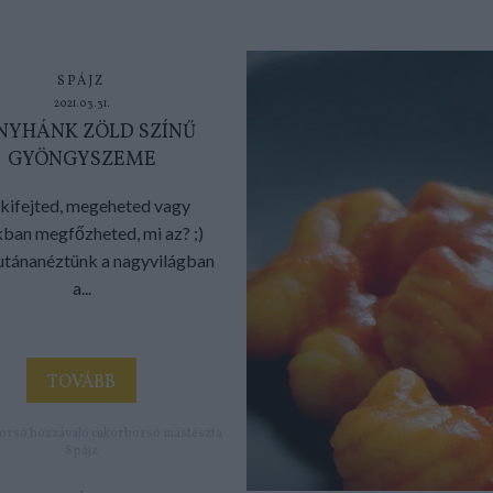
SPÁJZ
2021.03.31.
NYHÁNK ZÖLD SZÍNŰ
GYÖNGYSZEME
kifejted, megeheted vagy
ban megfőzheted, mi az? ;)
 utánanéztünk a nagyvilágban
a...
TOVÁBB
orsó
hozzávaló
cukorborsó
mástészta
Spájz