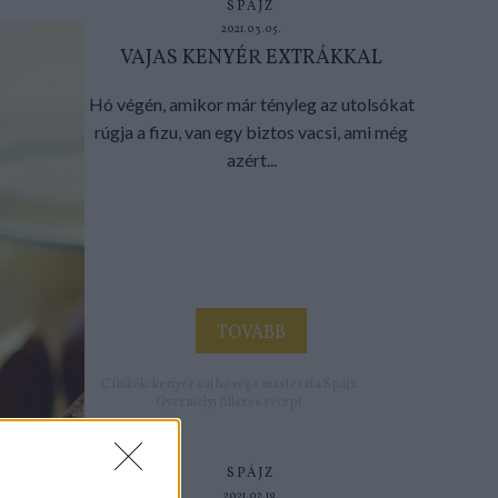
SPÁJZ
2021.03.05.
VAJAS KENYÉR EXTRÁKKAL
Hó végén, amikor már tényleg az utolsókat
rúgja a fizu, van egy biztos vacsi, ami még
azért...
TOVÁBB
Címkék:
kenyér
vaj
hóvége
mástészta
Spájz
Gyermelyi
filléres recept
SPÁJZ
2021.02.19.