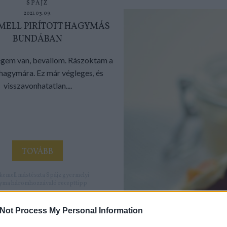
SPÁJZ
2021.03.09.
MELL PIRÍTOTT HAGYMÁS
BUNDÁBAN
gem van, bevallom. Rászoktam a
 hagymára. Ez már végleges, és
visszavonhatatlan....
TOVÁBB
rkemell
mástészta
Spájz
gyermelyi
gyma
háromhozzávaló
recepttipp
Not Process My Personal Information
SPÁJZ
2021.03.02.