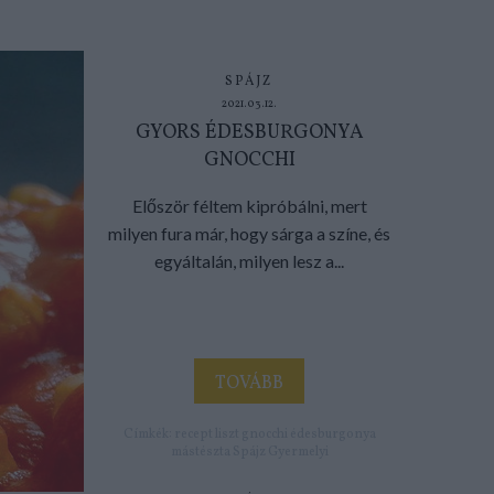
SPÁJZ
2021.03.12.
GYORS ÉDESBURGONYA
GNOCCHI
Először féltem kipróbálni, mert
milyen fura már, hogy sárga a színe, és
egyáltalán, milyen lesz a...
TOVÁBB
Címkék:
recept
liszt
gnocchi
édesburgonya
mástészta
Spájz
Gyermelyi