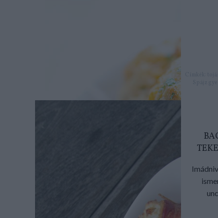
Címkék:
tojá
Spájz
gye
BA
TEKE
Imádniv
isme
unc