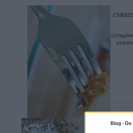
CSIRKE
Új függősé
pirított
Címkék:
csi
pirított ha
Blog -
Do 