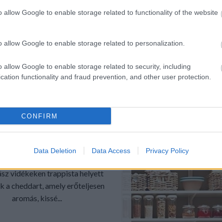
ozolás, cipekedés, bútor
o allow Google to enable storage related to functionality of the website
atás, pakolászás, takarítás
reggel...
o allow Google to enable storage related to personalization.
o allow Google to enable storage related to security, including
TOVÁBB
cation functionality and fraud prevention, and other user protection.
ék:
recept
desszert
energiaszelet
szta
Spájz
müzliszelet
csak három
hozzávaló
CONFIRM
SPÁJZ
2020.11.27.
Data Deletion
Data Access
Privacy Policy
EDDAR SAJTOS POGI
sz vidékeken trappista helyett
k a cheddart, amely erőteljesen
aromás, kissé...