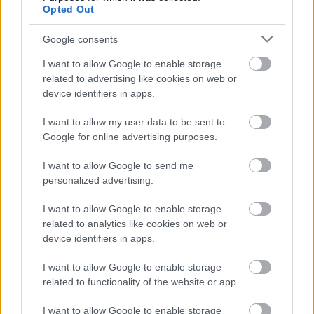
legegyszerűbbike – feltételezésem szerint nem arról
Opted Out
szól, hogy valami hangsúlyozott egyszerűséget ...
Google consents
Kolbászos-citromos tagliatelle
I want to allow Google to enable storage
related to advertising like cookies on web or
TonyCaviar
•
2011. április 04.
14
device identifiers in apps.
I want to allow my user data to be sent to
Google for online advertising purposes.
I want to allow Google to send me
personalized advertising.
I want to allow Google to enable storage
related to analytics like cookies on web or
device identifiers in apps.
I want to allow Google to enable storage
related to functionality of the website or app.
I want to allow Google to enable storage