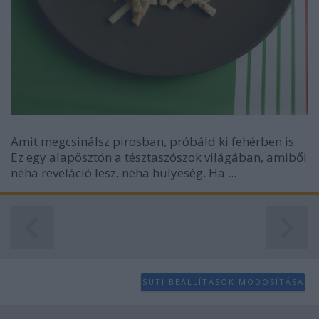
Amit megcsinálsz pirosban, próbáld ki fehérben is.
Ez egy alapösztön a tésztaszószok világában, amiből
néha reveláció lesz, néha hülyeség. Ha ...
SÜTI BEÁLLÍTÁSOK MÓDOSÍTÁSA