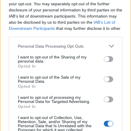
Aglio e Olio a’la Tonycaviar
your opt-out. You may separately opt-out of the further
disclosure of your personal information by third parties on the
TonyCaviar
•
2011. augusztus 17.
3
IAB’s list of downstream participants. This information may
also be disclosed by us to third parties on the
IAB’s List of
Downstream Participants
that may further disclose it to other
third parties.
Please note that this website/app uses one or more Google
Personal Data Processing Opt Outs
services and may gather and store information including but
not limited to your visit or usage behaviour. You may click to
I want to opt-out of the Sharing of my
personal data.
grant or deny consent to Google and its third-party tags to
Opted In
use your data for below specified purposes in below Google
consent section.
I want to opt-out of the Sale of my
Personal Data.
Opted In
I want to opt-out of processing my
Personal Data for Targeted Advertising.
Opted In
I want to opt-out of Collection, Use,
Retention, Sale, and/or Sharing of my
Personal Data that Is Unrelated with the
Az
Aglio e Olio
– az olasz tésztareceptek
Purposes for which it was collected.