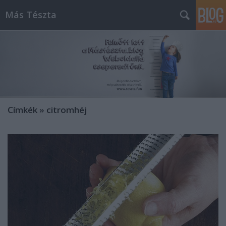
Más Tészta
Címkék
»
citromhéj