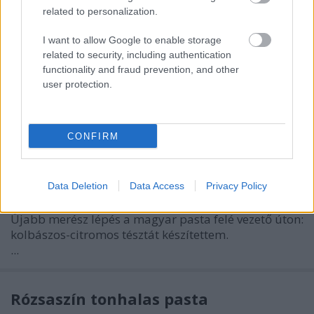
related to personalization.
I want to allow Google to enable storage
related to security, including authentication
functionality and fraud prevention, and other
user protection.
CONFIRM
Data Deletion
Data Access
Privacy Policy
Újabb merész lépés a magyar pasta felé vezető úton:
kolbászos-citromos tésztát készítettem.
...
Rózsaszín tonhalas pasta