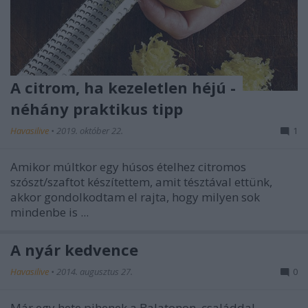
A citrom, ha kezeletlen héjú -
néhány praktikus tipp
Havasilive
•
2019. október 22.
1
Amikor múltkor egy húsos ételhez citromos
szószt/szaftot készítettem, amit tésztával ettünk,
akkor gondolkodtam el rajta, hogy milyen sok
mindenbe is ...
A nyár kedvence
Havasilive
•
2014. augusztus 27.
0
Már egy hete pihenek a Balatonon, családdal,