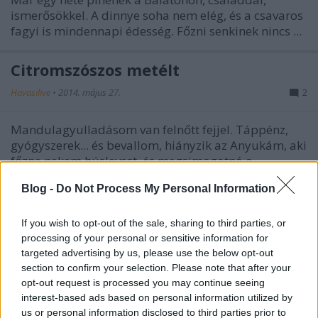
ismerősökkel. A dinnye soha nem elég, és a csavaros
fagyi is mindennapi édesség. Főzni senkinek nincs ...
Citromszószos metélt
Havasilive
•
2014. május 27.
2
Mandulagyulladásom van felnőtt fejjel. Táppénz,
gyógyszerek... és bevallom, hiányzik az Anyukám, aki
főzne nekem húslevest, és megsimogatná a ...
Blog -
Do Not Process My Personal Information
Édesapám almás-túrósa
Havasilive
•
2014. május 24.
0
If you wish to opt-out of the sale, sharing to third parties, or
processing of your personal or sensitive information for
targeted advertising by us, please use the below opt-out
Édesapám fantasztikusan főz. Minden hozzávalót
section to confirm your selection. Please note that after your
gondosan előkészít, szinte meditatív módon tisztít és
opt-out request is processed you may continue seeing
aprít, minden csepp szeretetét és ...
interest-based ads based on personal information utilized by
us or personal information disclosed to third parties prior to