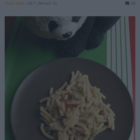
TonyCaviar
•
2011. február 10.
20