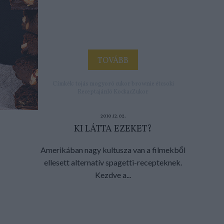
TOVÁBB
Címkék:
tojás
mogyoró
cukor
brownie
étcsoki
Receptajánló
KockacZukor
2010.12.02.
KI LÁTTA EZEKET?
Amerikában nagy kultusza van a filmekből
ellesett alternatív spagetti-recepteknek.
Kezdve a...