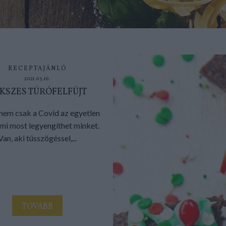
RECEPTAJÁNLÓ
2021.03.10.
KSZES TÚRÓFELFÚJT
nem csak a Covid az egyetlen
ami most legyengíthet minket.
Van, aki tüsszögéssel,...
TOVÁBB