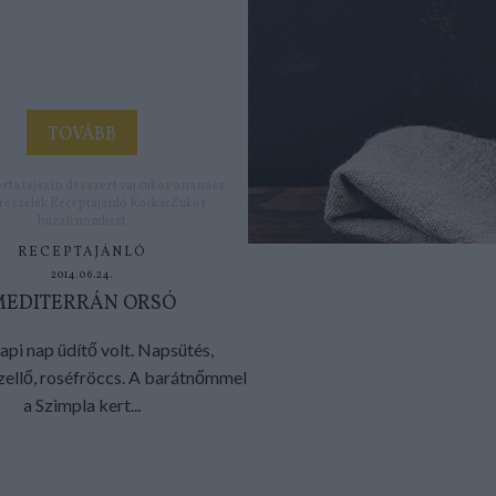
TOVÁBB
orta
tejszín
desszert
vaj
cukor
ananász
reszelék
Receptajánló
KockacZukor
búzafinomliszt
RECEPTAJÁNLÓ
2014.06.24.
MEDITERRÁN ORSÓ
api nap üdítő volt. Napsütés,
zellő, roséfröccs. A barátnőmmel
a Szimpla kert...