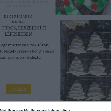
:
édes
tojás
túró
keksz
felfújt
desszert
cukor
Receptajánló
RECEPTAJÁNLÓ
2020.07.01.
-TÚRÓS, RESZELT SÜTI –
LÉPÉSEKBEN
 egész héten én sütök, főzök,
, teszek-veszek a konyhában, a
sárnapi napon mindezt...
TOVÁBB
ró
eper
kakaó
cukor
Receptajánló
kor
búzafinomliszt
reszelt süti
Not Process My Personal Information