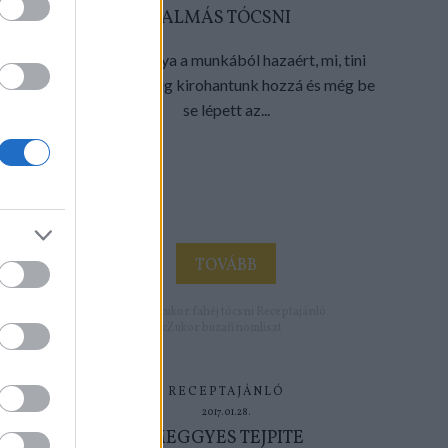
ALMÁS TÓCSNI
Amikor Anya a munkából hazaért, mi, tini
lányok mindig kirohantunk hozzá és még be
se lépett az...
TOVÁBB
Címkék:
alma
cukor
fahéj
tócsni
Receptajánló
KockacZukor
búzafinomliszt
RECEPTAJÁNLÓ
2017.01.28.
MEGGYES TEJPITE