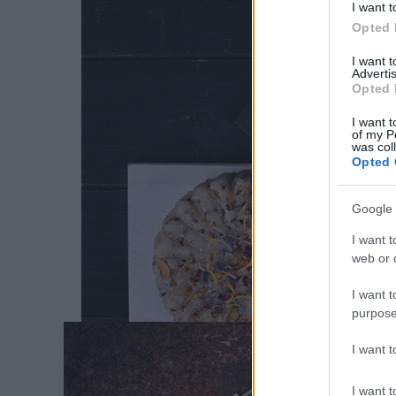
I want t
MA
Opted 
Egy barát
I want 
Advertis
ország
Opted 
v
I want t
of my P
was col
Opted 
Google 
I want t
web or d
Címkék:
v
gyümölcs
m
I want t
purpose
I want 
NARA
I want t