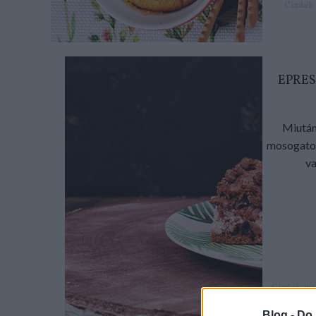
Címkék
EPRES
Miután
mosogatok
va
Címkék:
tú
KockacZu
Blog -
Do 