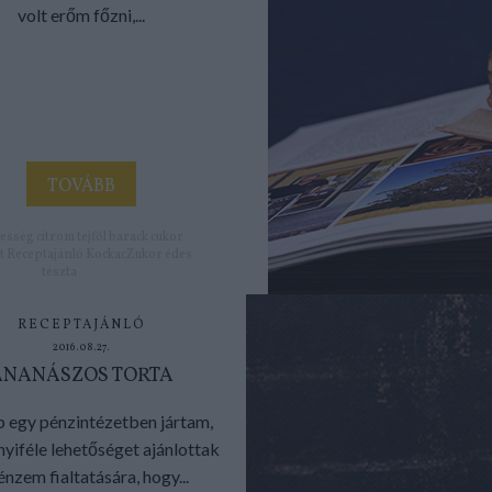
volt erőm főzni,...
TOVÁBB
esség
citrom
tejföl
barack
cukor
t
Receptajánló
KockacZukor
édes
tészta
RECEPTAJÁNLÓ
2016.08.27.
ANANÁSZOS TORTA
 egy pénzintézetben jártam,
nyiféle lehetőséget ajánlottak
énzem fialtatására, hogy...