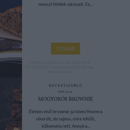
messzi földek városait. Ez...
TOVÁBB
Címkék:
reggeli
tej
tojás
dió
cukor
lekvár
Receptajánló
KockacZukor
napraforgó mag
búzafinomliszt
RECEPTAJÁNLÓ
2016.05.14.
MOGYORÓS BROWNIE
Életem első brownie-ja isteni finomra
sikerült, de sajnos, mire kihűlt,
kőkemény lett. Annyira...