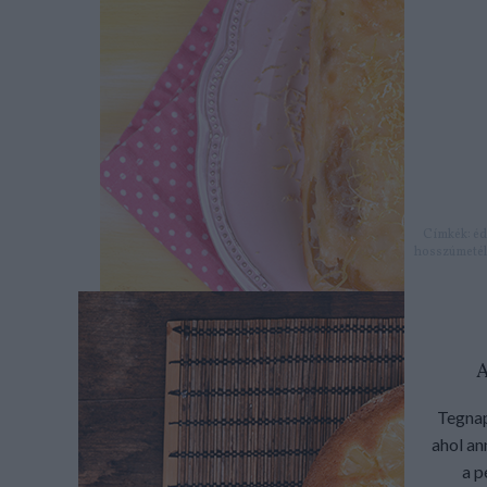
Címkék:
éd
hosszúmetél
Tegnap
ahol an
a p