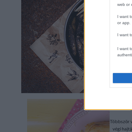
web or d
Am
I want t
or app.
nagy
édessége
I want t
I want t
authenti
Címkék:
mákos
Többször v
végi hajt