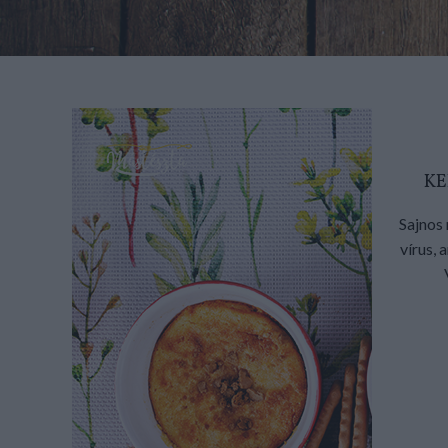
KE
Sajnos 
vírus, 