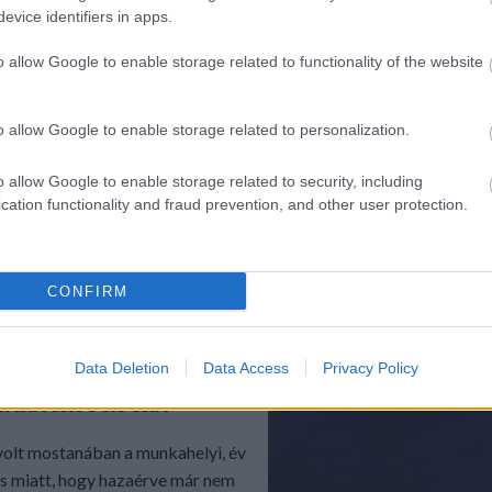
LÉPÉSEKBEN
evice identifiers in apps.
ikor kicsi lány voltam, a
o allow Google to enable storage related to functionality of the website
mamám nagyon sok mákos
t készített nekünk. Volt egy...
o allow Google to enable storage related to personalization.
o allow Google to enable storage related to security, including
cation functionality and fraud prevention, and other user protection.
TOVÁBB
tojás
krumpli
mák
narancs
cukor
nudli
CONFIRM
 nudli
Receptajánló
KockacZukor
búzafinomliszt
RECEPTAJÁNLÓ
Data Deletion
Data Access
Privacy Policy
2016.12.10.
BARACKOS KOCKA
olt mostanában a munkahelyi, év
ás miatt, hogy hazaérve már nem