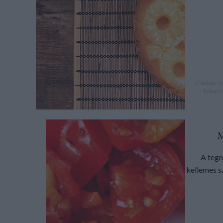
Címkék:
t
kókusz
A tegn
kellemes s