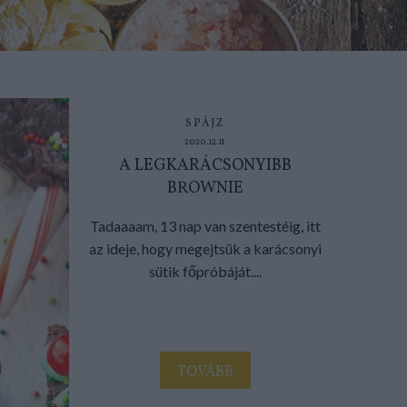
SPÁJZ
2020.12.11.
A LEGKARÁCSONYIBB
BROWNIE
Tadaaaam, 13 nap van szentestéig, itt
az ideje, hogy megejtsük a karácsonyi
sütik főpróbáját....
TOVÁBB