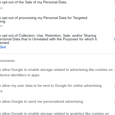
o opt-out of the Sale of my Personal Data.
GVAS DARAPUDING
In
nőm ahányszor távoli és idegen
to opt-out of processing my Personal Data for Targeted
ing.
okban jár, mindig hoz nekem
In
ásárfiát. Ez a meglepi...
o opt-out of Collection, Use, Retention, Sale, and/or Sharing
ersonal Data that Is Unrelated with the Purposes for which it
lected.
Out
consents
TOVÁBB
o allow Google to enable storage related to advertising like cookies on
evice identifiers in apps.
aj
cukor
indiai
búzadara
aszalt
agvak
Receptajánló
KockacZukor
o allow my user data to be sent to Google for online advertising
darapuding
halava
s.
RECEPTAJÁNLÓ
to allow Google to send me personalized advertising.
2017.02.08.
NCSOS, MÁKOS NUDLI
o allow Google to enable storage related to analytics like cookies on