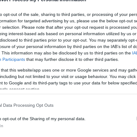
RECEPTAJÁNLÓ
to opt-out of the sale, sharing to third parties, or processing of your per
2018.07.21.
formation for targeted advertising by us, please use the below opt-out s
ÁLNÁS, PISZTÁCIÁS
r selection. Please note that after your opt-out request is processed y
TEJLEVES
eing interest-based ads based on personal information utilized by us or
disclosed to third parties prior to your opt-out. You may separately opt-
átnő jön látogatóba, nyilván
losure of your personal information by third parties on the IAB’s list of
. This information may also be disclosed by us to third parties on the
IA
csajos ebédet fogok készíteni.
Participants
that may further disclose it to other third parties.
Azt hiszem ez a leves...
 that this website/app uses one or more Google services and may gath
including but not limited to your visit or usage behaviour. You may click 
 to Google and its third-party tags to use your data for below specifi
ogle consent section.
TOVÁBB
l Data Processing Opt Outs
:
leves
pisztácia
nyár
tej
vanília
málna
tejleves
Receptajánló
KockacZukor
o opt-out of the Sharing of my personal data.
In
RECEPTAJÁNLÓ
2017.09.09.