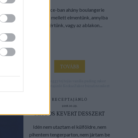
Provence-ban ahány boulangerie
(pékség) mellett elmentünk, annyiba
be is tértünk, vagy az ablakon...
TOVÁBB
Címkék:
meggy
tej
tojás
vanília
puding
cukor
tejpite
Receptajánló
KockacZukor
búzafinomliszt
RECEPTAJÁNLÓ
2016.10.29.
MAGOS KEVERT DESSZERT
Idén nem utaztam el külföldre, nem
pihentem tengerparton, nem jártam be