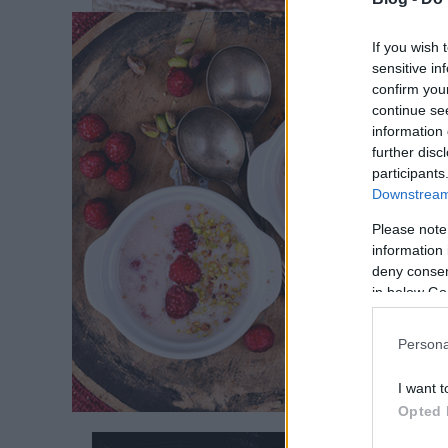
If you wish 
sensitive in
M
confirm you
continue se
information 
Ha bar
further disc
participants
valami 
Downstream 
Please note
information 
deny consent
in below Go
Persona
Címkék
cukor
I want t
Opted 