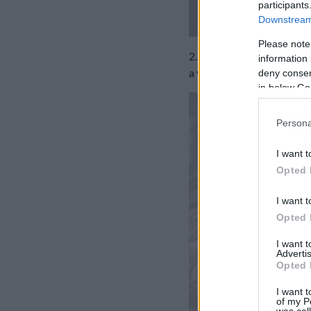
participants
Downstream 
Please note
2. Az összeállt tésztát k
information 
a vaj.
deny consent
in below Go
Persona
I want t
Opted 
I want t
Opted 
I want 
Advertis
Opted 
I want t
of my P
was col