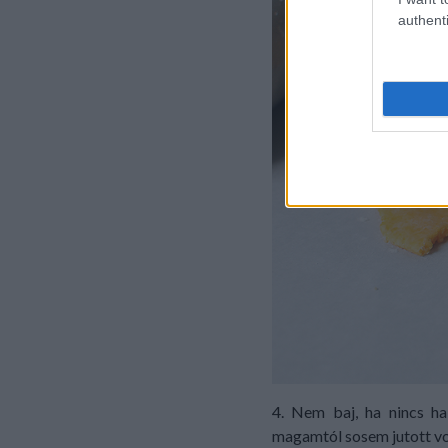
authenti
4. Nem baj, ha nincs ha
magamtól sosem jutott vo