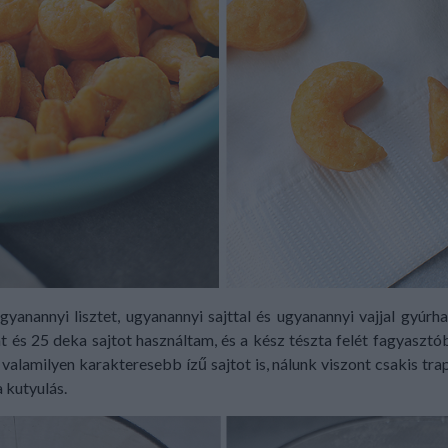
gyanannyi lisztet, ugyanannyi sajttal és ugyanannyi vajjal gyúrh
at és 25 deka sajtot használtam, és a kész tészta felét fagyaszt
 valamilyen karakteresebb ízű sajtot is, nálunk viszont csakis trap
a kutyulás.