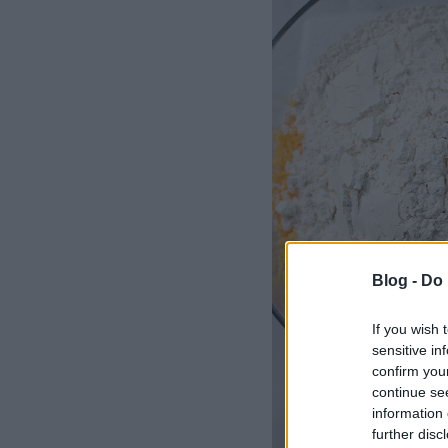
Blog -
Do 
If you wish 
sensitive in
confirm you
continue se
information 
further disc