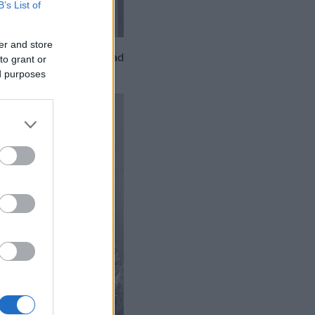
B’s List of
er and store
 kezünk melegétől megolvad
to grant or
ed purposes