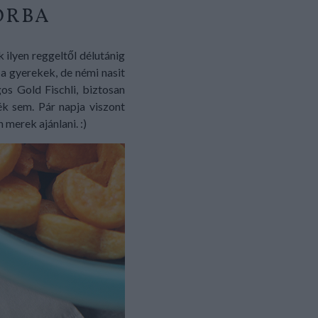
ORBA
ilyen reggeltől délutánig
 a gyerekek, de némi nasit
s Gold Fischli, biztosan
k sem. Pár napja viszont
merek ajánlani. :)