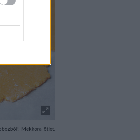
dobozból! Mekkora ötlet,