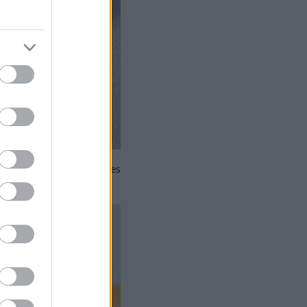
ajd kiszúrjuk tetszőleges