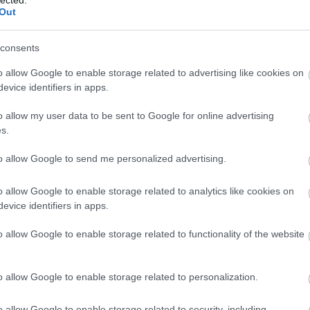
Out
consents
o allow Google to enable storage related to advertising like cookies on
evice identifiers in apps.
o allow my user data to be sent to Google for online advertising
s.
to allow Google to send me personalized advertising.
esszük a hűtőből, és kinyújtjuk pár milliméter vastagságúra, m
o allow Google to enable storage related to analytics like cookies on
evice identifiers in apps.
o allow Google to enable storage related to functionality of the website
o allow Google to enable storage related to personalization.
o allow Google to enable storage related to security, including