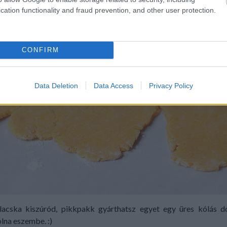
cation functionality and fraud prevention, and other user protection.
CONFIRM
Data Deletion
Data Access
Privacy Policy
lacska kiszúród, pikkpakk gyárthatsz egyet egy üres kólás 
lna eszembe. :)