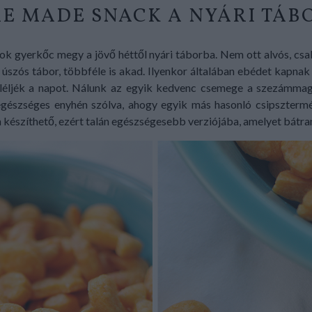
E MADE SNACK A NYÁRI TÁB
k gyerkőc megy a jövő héttől nyári táborba. Nem ott alvós, csak 
, úszós tábor, többféle is akad. Ilyenkor általában ebédet kapnak
úléljék a napot. Nálunk az egyik kedvenc csemege a szezámmago
egészséges enyhén szólva, ahogy egyik más hasonló csipsztermé
készíthető, ezért talán egészségesebb verziójába, amelyet bátran 