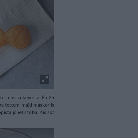
atóra összekeversz. Én 25
óba tettem, majd máskor is
pista jöhet szóba. Kis sót