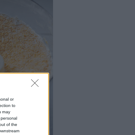
sonal or
ection to
ou may
 personal
out of the
 downstream