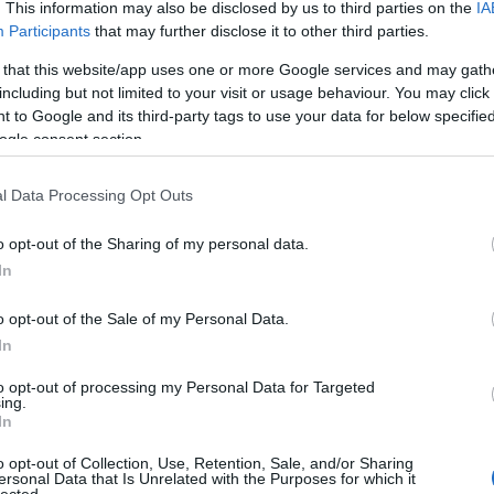
. This information may also be disclosed by us to third parties on the
IA
Participants
that may further disclose it to other third parties.
 that this website/app uses one or more Google services and may gath
icsit érdemes pihentetni, hogy ne legyen túlságosan lágy, ahogy a
including but not limited to your visit or usage behaviour. You may click 
 to Google and its third-party tags to use your data for below specifi
ogle consent section.
l Data Processing Opt Outs
o opt-out of the Sharing of my personal data.
In
o opt-out of the Sale of my Personal Data.
In
to opt-out of processing my Personal Data for Targeted
ing.
In
o opt-out of Collection, Use, Retention, Sale, and/or Sharing
ersonal Data that Is Unrelated with the Purposes for which it
lected.