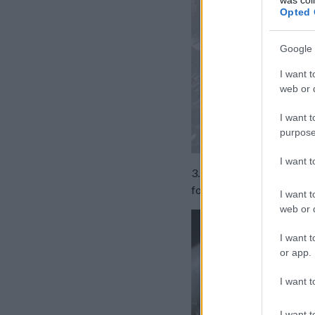
Opted 
Google 
I want t
web or d
I want t
purpose
I want 
3. Kábé 20 perc után kiv
formákra.
I want t
web or d
I want t
or app.
I want t
I want t