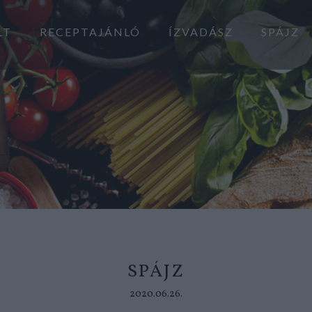
LT
RECEPTAJÁNLÓ
ÍZVADÁSZ
SPÁJZ
SPÁJZ
2020.06.26.