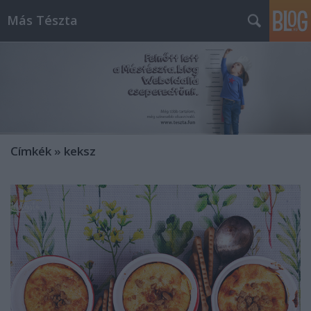
Más Tészta
Címkék
»
keksz