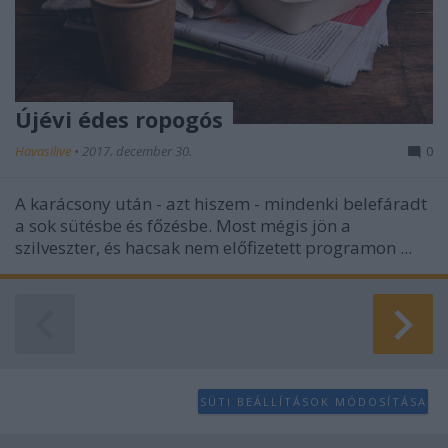
Újévi édes ropogós
Havasilive
•
2017. december 30.
0
A karácsony után - azt hiszem - mindenki belefáradt
a sok sütésbe és főzésbe. Most mégis jön a
szilveszter, és hacsak nem előfizetett programon ...
SÜTI BEÁLLÍTÁSOK MÓDOSÍTÁSA