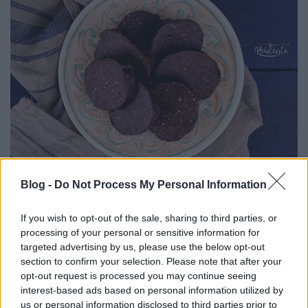
Keksz szalámi - a kicsik kedvence
Blog -
Do Not Process My Personal Information
Havasilive
•
2020. május 09.
0
If you wish to opt-out of the sale, sharing to third parties, or
Először úgy gondoltam, hogy cseppet túlzásba
processing of your personal or sensitive information for
vittem a mennyiséget - hiszen három hosszú csokis
targeted advertising by us, please use the below opt-out
section to confirm your selection. Please note that after your
rúd lett a megadott hozzávalókból -, de aztán ...
opt-out request is processed you may continue seeing
interest-based ads based on personal information utilized by
us or personal information disclosed to third parties prior to