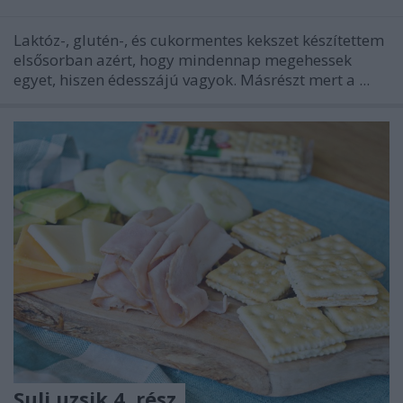
Laktóz-, glutén-, és cukormentes kekszet készítettem
elsősorban azért, hogy mindennap megehessek
egyet, hiszen édesszájú vagyok. Másrészt mert a ...
Suli uzsik 4. rész