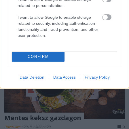
használhatatlan ebben az évben, lévén úgy alakult,
related to personalization.
hogy az egyik vége és a másik vége is külföldre ...
I want to allow Google to enable storage
related to security, including authentication
functionality and fraud prevention, and other
user protection.
CONFIRM
Data Deletion
Data Access
Privacy Policy
Mentes keksz gazdagon
Havasilive
•
2018. október 20.
0