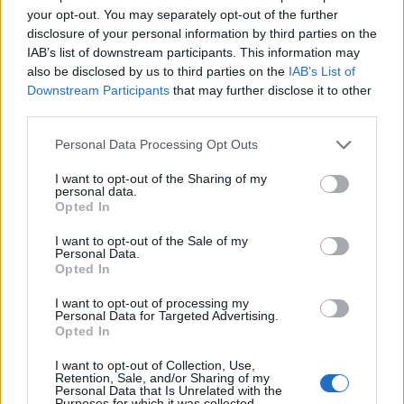
your opt-out. You may separately opt-out of the further
disclosure of your personal information by third parties on the
IAB’s list of downstream participants. This information may
also be disclosed by us to third parties on the
IAB’s List of
Downstream Participants
that may further disclose it to other
third parties.
Please note that this website/app uses one or more Google
Personal Data Processing Opt Outs
services and may gather and store information including but
not limited to your visit or usage behaviour. You may click to
I want to opt-out of the Sharing of my
personal data.
grant or deny consent to Google and its third-party tags to
Opted In
use your data for below specified purposes in below Google
consent section.
I want to opt-out of the Sale of my
Personal Data.
Ez nem keksz, hanem "biscotti"
Opted In
Havasilive
•
2020. április 17.
0
I want to opt-out of processing my
Personal Data for Targeted Advertising.
Opted In
Na, ki kér egy finom kekszet a reggeli kávé mellé?
Kókuszos, porhanyós, kellemesen édes. Mutatom
I want to opt-out of Collection, Use,
mindjárt képen, hogy ne is legyen kérdés, te ...
Retention, Sale, and/or Sharing of my
Personal Data that Is Unrelated with the
Purposes for which it was collected.