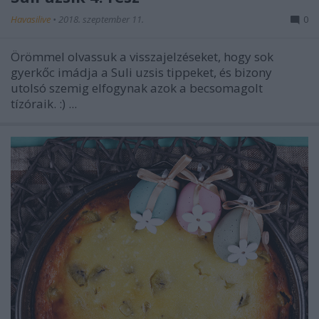
Havasilive
•
2018. szeptember 11.
0
Örömmel olvassuk a visszajelzéseket, hogy sok
gyerkőc imádja a Suli uzsis tippeket, és bizony
utolsó szemig elfogynak azok a becsomagolt
tízóraik. :) ...