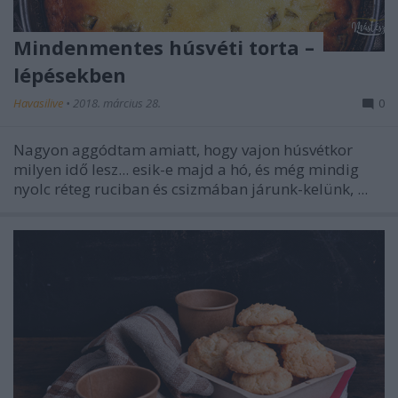
Mindenmentes húsvéti torta –
lépésekben
Havasilive
•
2018. március 28.
0
Nagyon aggódtam amiatt, hogy vajon húsvétkor
milyen idő lesz... esik-e majd a hó, és még mindig
nyolc réteg ruciban és csizmában járunk-kelünk, ...