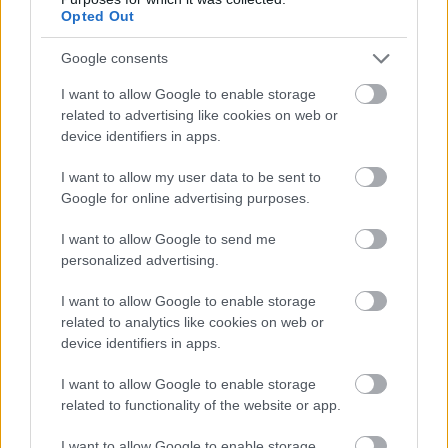
Opted Out
Google consents
I want to allow Google to enable storage
related to advertising like cookies on web or
device identifiers in apps.
I want to allow my user data to be sent to
Google for online advertising purposes.
I want to allow Google to send me
personalized advertising.
I want to allow Google to enable storage
Last minute húsvéti citromos keksz –
related to analytics like cookies on web or
device identifiers in apps.
videó blog
I want to allow Google to enable storage
Havasilive
•
2019. április 18.
0
related to functionality of the website or app.
A családi húsvét eredeti forgatókönyve
I want to allow Google to enable storage