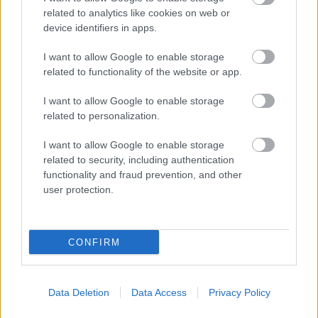
related to analytics like cookies on web or
device identifiers in apps.
I want to allow Google to enable storage
related to functionality of the website or app.
I want to allow Google to enable storage
related to personalization.
I want to allow Google to enable storage
related to security, including authentication
functionality and fraud prevention, and other
user protection.
Csordultig Nutellával
Havasilive
•
2017. október 03.
0
CONFIRM
Bár kedd van, én friss, saját készítésű kuglófot
reggeliztem. Vasárnap dobtam össze a lenti recept
Data Deletion
Data Access
Privacy Policy
alapján, és csudajóra sikerült. Mivel a ...