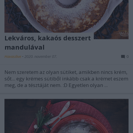
Lekváros, kakaós desszert
mandulával
Havasilive
•
2020. november 07.
0
Nem szeretem az olyan sütiket, amikben nincs krém,
sőt... egy krémes sütiből inkább csak a krémet eszem
meg, de a tésztáját nem. :D Egyetlen olyan ...