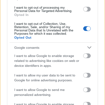
I want to opt-out of processing my
Personal Data for Targeted Advertising.
Opted In
I want to opt-out of Collection, Use,
Retention, Sale, and/or Sharing of my
Personal Data that Is Unrelated with the
Purposes for which it was collected.
Opted Out
Google consents
I want to allow Google to enable storage
Nagyon csokis kuglóf
related to advertising like cookies on web or
device identifiers in apps.
Havasilive
•
2017. december 23.
0
I want to allow my user data to be sent to
Google for online advertising purposes.
Az ünnepi hangulathoz számomra már az ébredés
kellemes lassúsága, a pizsamás reggeli, a kávé
I want to allow Google to send me
szürcsölése a fenyőfa alatt is hozzátartozik. ...
personalized advertising.
I want to allow Google to enable storage