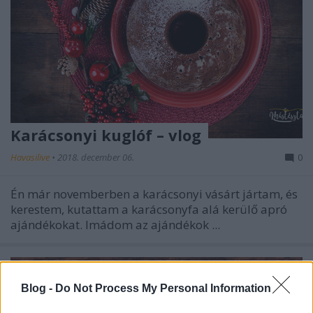
Karácsonyi kuglóf – vlog
Havasilive
•
2018. december 06.
0
Én már novemberben a karácsonyi vásárt jártam, és
kerestem, kutattam a karácsonyfa alá kerülő apró
ajándékokat. Imádom az ajándékok ...
Blog -
Do Not Process My Personal Information