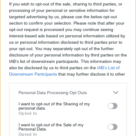
If you wish to opt-out of the sale, sharing to third parties, or
processing of your personal or sensitive information for
targeted advertising by us, please use the below opt-out
section to confirm your selection. Please note that after your
opt-out request is processed you may continue seeing
interest-based ads based on personal information utilized by
us or personal information disclosed to third parties prior to
your opt-out. You may separately opt-out of the further
disclosure of your personal information by third parties on the
IAB’s list of downstream participants. This information may
Mandulás mini kuglóf
also be disclosed by us to third parties on the
IAB’s List of
Downstream Participants
that may further disclose it to other
Havasilive
•
2018. április 21.
1
third parties.
Please note that this website/app uses one or more Google
Personal Data Processing Opt Outs
Végre eljutottam a kedvenc bútoráruházamba, és
services and may gather and store information including but
ahogy sejtettem, hosszadalmasan élveztem annak
not limited to your visit or usage behaviour. You may click to
I want to opt-out of the Sharing of my
minden szolgáltatását és kényelmét. Bár ...
personal data.
grant or deny consent to Google and its third-party tags to
Opted In
use your data for below specified purposes in below Google
consent section.
I want to opt-out of the Sale of my
Personal Data.
Opted In