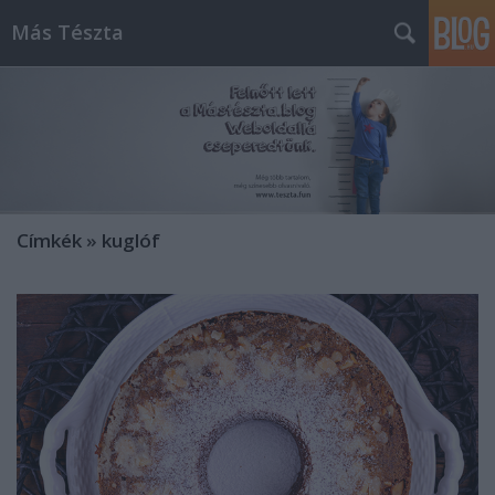
Más Tészta
Címkék
»
kuglóf