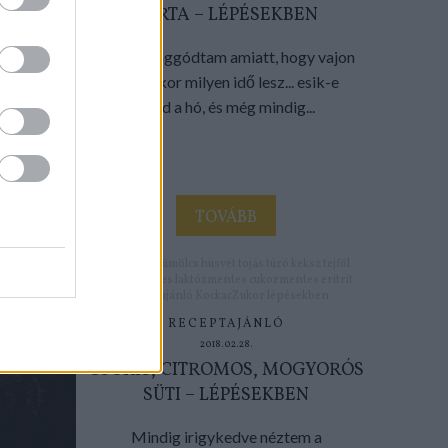
TORTA – LÉPÉSEKBEN
Nagyon aggódtam amiatt, hogy vajon
húsvétkor milyen idő lesz... esik-e
majd a hó, és még mindig...
TOVÁBB
Címkék:
gyümölcs
húsvét
tojás
túró
keksz
tejföl
gluténmentes
laktózmentes
cukormentes
eritrit
Receptajánló
KockacZukor
lépésekben
RECEPTAJÁNLÓ
2018.02.28.
CSOKIS, CITROMOS, MOGYORÓS
SÜTI – LÉPÉSEKBEN
Mindig irigykedve néztem a