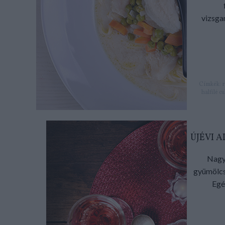
vizsga
Címkék:
halfilé
c
ÚJÉVI 
Nagy
gyümölcsl
Egé