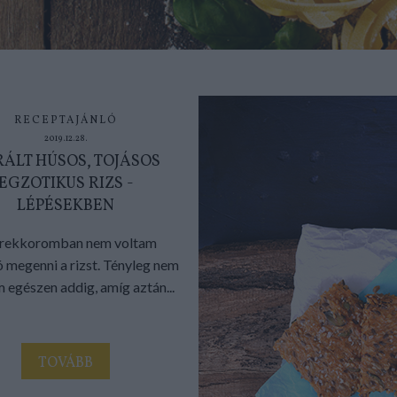
RECEPTAJÁNLÓ
2019.12.28.
ÁLT HÚSOS, TOJÁSOS
EGZOTIKUS RIZS -
LÉPÉSEKBEN
rekkoromban nem voltam
ó megenni a rizst. Tényleg nem
m egészen addig, amíg aztán...
TOVÁBB