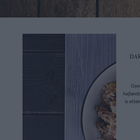
DAR
Gye
hajland
is ette