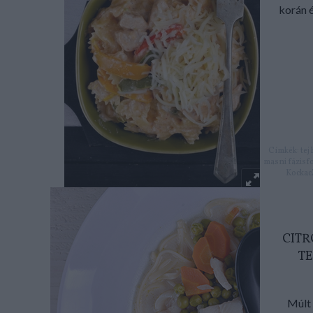
korán é
Címkék:
tej
masni
fázisf
Kockac
CITR
TE
Múlt 