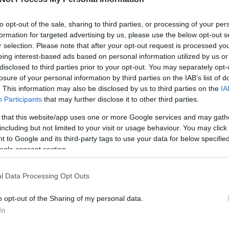
RECEPTAJÁNLÓ
to opt-out of the sale, sharing to third parties, or processing of your per
2018.09.12.
formation for targeted advertising by us, please use the below opt-out s
NYÁVAL TÖLTÖTT TÖK –
r selection. Please note that after your opt-out request is processed y
LÉPÉSEKBEN
eing interest-based ads based on personal information utilized by us or
disclosed to third parties prior to your opt-out. You may separately opt-
kám kertjéből kaptam egy
losure of your personal information by third parties on the IAB’s list of
. This information may also be disclosed by us to third parties on the
IA
epes nagyságú tököt, és a
Participants
that may further disclose it to other third parties.
on azon gondolkodtam, mivel
is...
 that this website/app uses one or more Google services and may gath
including but not limited to your visit or usage behaviour. You may click 
 to Google and its third-party tags to use your data for below specifi
ogle consent section.
TOVÁBB
l Data Processing Opt Outs
aradicsom
paprika
tarhonya
tök
fázis
ök
brindza
Receptajánló
KockacZukor
o opt-out of the Sharing of my personal data.
lépésekben
In
RECEPTAJÁNLÓ
2018.05.23.