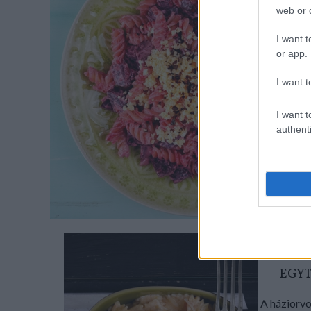
web or d
Meg
I want t
or app.
interne
i
I want t
I want t
authenti
Cím
Ko
ZÖLDS
EGYT
A háziorvo