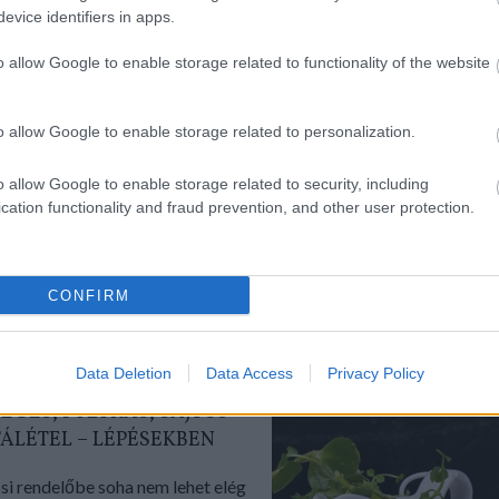
LÉPÉSEKBEN
evice identifiers in apps.
hirdettem egy bútort az
o allow Google to enable storage related to functionality of the website
ten, ami iránt rövid időn belül
gen sokan érdeklődtek....
o allow Google to enable storage related to personalization.
o allow Google to enable storage related to security, including
cation functionality and fraud prevention, and other user protection.
TOVÁBB
kék:
tojás
cékla
orsó
Receptajánló
CONFIRM
ckacZukor
VitaPasta
lépésekben
RECEPTAJÁNLÓ
Data Deletion
Data Access
Privacy Policy
2018.03.14.
ÉGES, PULYKÁS, SAJTOS
ÁLÉTEL – LÉPÉSEKBEN
si rendelőbe soha nem lehet elég