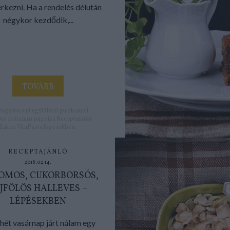
rkezni. Ha a rendelés délután
négykor kezdődik,...
TOVÁBB
hagyma
sajt
egytálétel
pulykamell
otó
pritamin paprika
Receptajánló
Zukor
VitaPasta
lépésekben
RECEPTAJÁNLÓ
2018.02.14.
OMOS, CUKORBORSÓS,
JFÖLÖS HALLEVES –
LÉPÉSEKBEN
hét vasárnap járt nálam egy