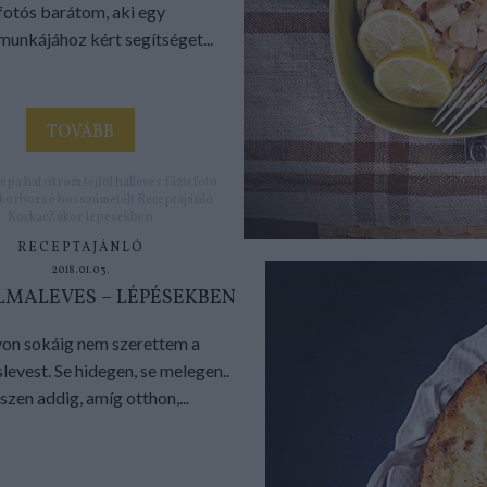
fotós barátom, aki egy
munkájához kért segítséget...
TOVÁBB
répa
hal
citrom
tejföl
halleves
fázisfotó
ukorborsó
hosszúmetélt
Receptajánló
KockacZukor
lépésekben
RECEPTAJÁNLÓ
2018.01.03.
ALMALEVES – LÉPÉSEKBEN
on sokáig nem szerettem a
evest. Se hidegen, se melegen..
szen addig, amíg otthon,...