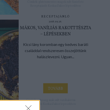
Címkék:
gluténmentes
magok
zab
fázisfotó
Receptajánló
KockacZukor
lépésekben
RECEPTAJÁNLÓ
2018.09.26.
MÁKOS, VANÍLIÁS RAKOTT TÉSZTA
– LÉPÉSEKBEN
Kicsi lány koromban egy kedves baráti
családdal rendszeresen összejöttünk
halászlevezni. Ugyan...
TOVÁBB
Címkék:
édesség
mák
sült
vaníliakrém
Receptajánló
KockacZukor
lépésekben