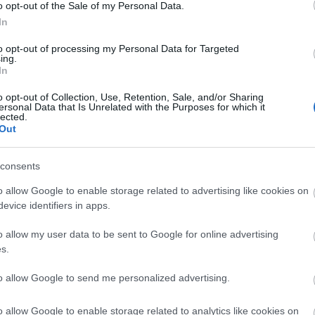
o opt-out of the Sale of my Personal Data.
OS TARHONYAFELFÚJT –
In
LÉPÉSEKBEN
to opt-out of processing my Personal Data for Targeted
n régen vágytam kipróbálni azt,
ing.
In
e, jól esik-e, leköt-e a festés. Így
vettem egy...
o opt-out of Collection, Use, Retention, Sale, and/or Sharing
ersonal Data that Is Unrelated with the Purposes for which it
lected.
Out
consents
TOVÁBB
o allow Google to enable storage related to advertising like cookies on
evice identifiers in apps.
itrom
felfújt
desszert
tarhonya
ánló
KockacZukor
lépésekben
o allow my user data to be sent to Google for online advertising
s.
RECEPTAJÁNLÓ
to allow Google to send me personalized advertising.
2018.04.18.
CÉKLÁS TÉSZTA –
o allow Google to enable storage related to analytics like cookies on