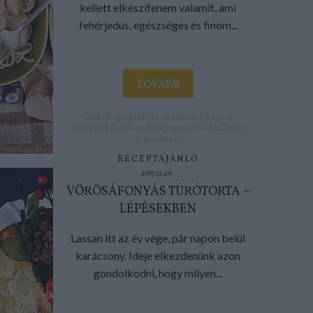
kellett elkészítenem valamit, ami
fehérjedús, egészséges és finom...
TOVÁBB
Címkék:
spagetti
citrom
tejszín
fehérbor
csirkemell
fázisfotó
Receptajánló
KockacZukor
lépésekben
RECEPTAJÁNLÓ
2017.12.20.
VÖRÖSÁFONYÁS TÚRÓTORTA –
LÉPÉSEKBEN
Lassan itt az év vége, pár napon belül
karácsony. Ideje elkezdenünk azon
gondolkodni, hogy milyen...