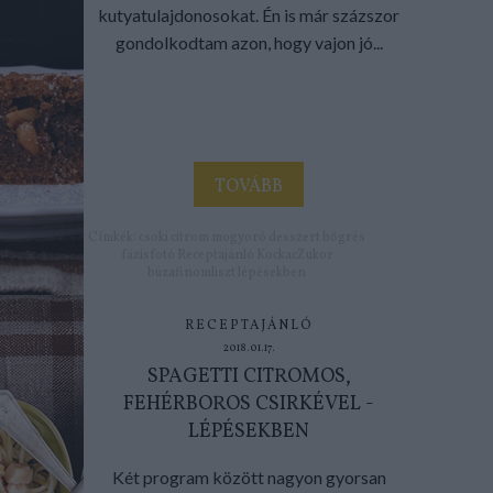
kutyatulajdonosokat. Én is már százszor
gondolkodtam azon, hogy vajon jó...
TOVÁBB
Címkék:
csoki
citrom
mogyoró
desszert
bögrés
fázisfotó
Receptajánló
KockacZukor
búzafinomliszt
lépésekben
RECEPTAJÁNLÓ
2018.01.17.
SPAGETTI CITROMOS,
FEHÉRBOROS CSIRKÉVEL -
LÉPÉSEKBEN
Két program között nagyon gyorsan