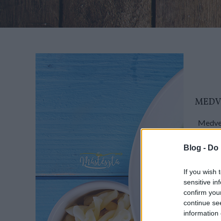
MEDV
Medveh
mindi
délutá
Blog -
Do 
If you wish 
sensitive in
confirm you
continue se
information 