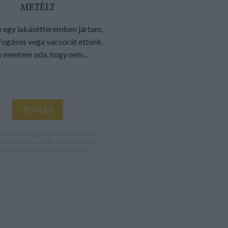
METÉLT
e egy lakásétteremben jártam,
 fogásos vega vacsorát ettünk.
 mentem oda, hogy nem...
TOVÁBB
:
diéta
zöldség
gyors
tészta
padlizsán
kini
light
mozzarella
grillezett
metélt
melyi
Receptajánló
KockacZukor