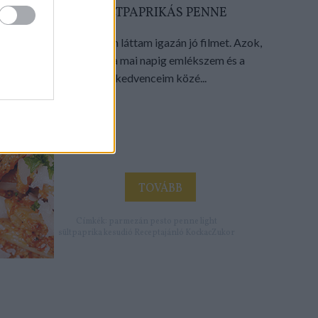
SÜLTPAPRIKÁS PENNE
Olyan régen láttam igazán jó filmet. Azok,
amikre a mai napig emlékszem és a
kedvenceim közé...
TOVÁBB
Címkék:
parmezán
pesto
penne
light
sültpaprika
kesudió
Receptajánló
KockacZukor