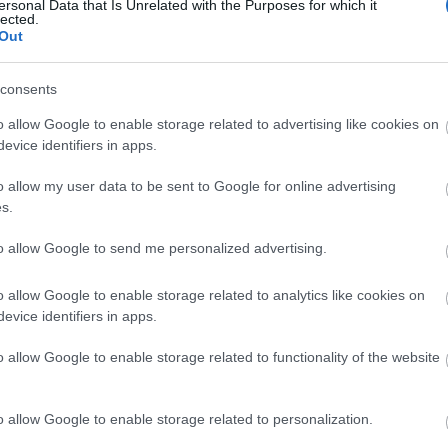
ersonal Data that Is Unrelated with the Purposes for which it
lected.
Out
RECEPTAJÁNLÓ
2015.05.20.
TÁS, CUKORBORSÓS,
consents
BRYNDZÁS TÉSZTA
o allow Google to enable storage related to advertising like cookies on
evice identifiers in apps.
n vidékre utaztam, amikor
ttem, hogy hiányzik egy darab
o allow my user data to be sent to Google for online advertising
yik fogamból. Teljes sokk...
s.
to allow Google to send me personalized advertising.
o allow Google to enable storage related to analytics like cookies on
TOVÁBB
evice identifiers in apps.
o allow Google to enable storage related to functionality of the website
k:
menta
light
cukorborsó
bryndza
ceptajánló
KockacZukor
DiVita
o allow Google to enable storage related to personalization.
RECEPTAJÁNLÓ
2014.10.18.