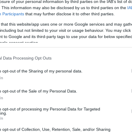
losure of your personal information by third parties on the IAB’s list of
gyors
medvehagyma
light
copfocska
Receptajánló
KockacZukor
. This information may also be disclosed by us to third parties on the
IA
Participants
that may further disclose it to other third parties.
RECEPTAJÁNLÓ
 that this website/app uses one or more Google services and may gath
2017.06.21.
including but not limited to your visit or usage behaviour. You may click 
RADICSOMOS, KUKORICÁS,
 to Google and its third-party tags to use your data for below specifi
TONHALAS ORSÓ
ogle consent section.
ártam először a nyári Balatonon.
l Data Processing Opt Outs
t szezon, még a vasút is fel volt
túrva, de a...
o opt-out of the Sharing of my personal data.
In
o opt-out of the Sale of my Personal Data.
In
TOVÁBB
to opt-out of processing my Personal Data for Targeted
ing.
In
ár
paradicsom
tonhal
bazsalikom
ica
petrezselyem
Receptajánló
o opt-out of Collection, Use, Retention, Sale, and/or Sharing
Zukor
orsó tészta
Vita Pasta