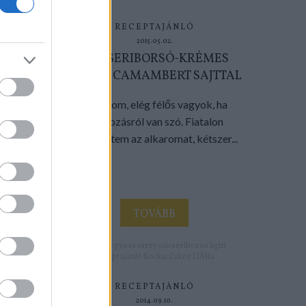
RECEPTAJÁNLÓ
2015.05.02.
CSICSERIBORSÓ-KRÉMES
TÉSZTA CAMAMBERT SAJTTAL
Bevallom, elég félős vagyok, ha
bicajozásról van szó. Fiatalon
kettétörtem az alkaromat, kétszer...
TOVÁBB
Címkék:
gyors
curry
csicseriborsó
light
Receptajánló
KockacZukor
DiVita
RECEPTAJÁNLÓ
2014.09.10.