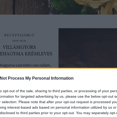
RECEPTAJÁNLÓ
2020.08.19.
VILLÁMGYORS
EHAGYMA KRÉMLEVES
agyma szerelem van nálam,
g. Vagyis egyetlen szombat
non medvehagymás rizotto,...
Not Process My Personal Information
to opt-out of the sale, sharing to third parties, or processing of your per
formation for targeted advertising by us, please use the below opt-out s
r selection. Please note that after your opt-out request is processed y
TOVÁBB
eing interest-based ads based on personal information utilized by us or
disclosed to third parties prior to your opt-out. You may separately opt-