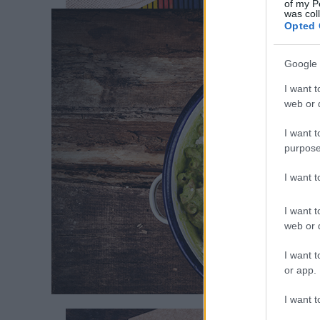
of my P
was col
Opted 
MEN
Google 
I want t
web or d
Éppe
észreve
I want t
az eg
purpose
I want 
I want t
web or d
I want t
Címké
Re
or app.
I want t