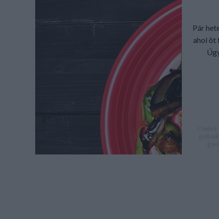
Pár het
ahol öt
Úgy
Címkék
grill
cuk
gyer