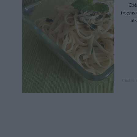
Ebé
fogyaszt
al
Címkék: