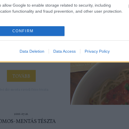
ÓS-MENTÁS RAVIOLI
o allow Google to enable storage related to security, including
RÓKAGOMBÁVAL
cation functionality and fraud prevention, and other user protection.
d lenyűgöző felkészültséggel
a be a tészta világát, ebben a
CONFIRM
receptposztban egy...
Data Deletion
Data Access
Privacy Policy
TOVÁBB
deó
dió
menta
ravioli
friss tészta
2010.07.21.
OMOS-MENTÁS TÉSZTA