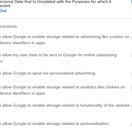
ersonal Data that Is Unrelated with the Purposes for which it
lected.
Out
RECEPTAJÁNLÓ
2015.08.01.
KORBORSÓS, MENTÁS
consents
ESALÁTA BRYNDZÁVAL
o allow Google to enable storage related to advertising like cookies on
evice identifiers in apps.
ulikban VAKÁCIÓ van, és a
ek a nagyszülőknél vannak, a
o allow my user data to be sent to Google for online advertising
ülőkkel nyaralnak, vagy...
s.
to allow Google to send me personalized advertising.
o allow Google to enable storage related to analytics like cookies on
TOVÁBB
evice identifiers in apps.
o allow Google to enable storage related to functionality of the website
:
menta
penne
cukorborsó
bryndza
eptajánló
KockacZukor
VitaPasta
o allow Google to enable storage related to personalization.
2011.08.15.