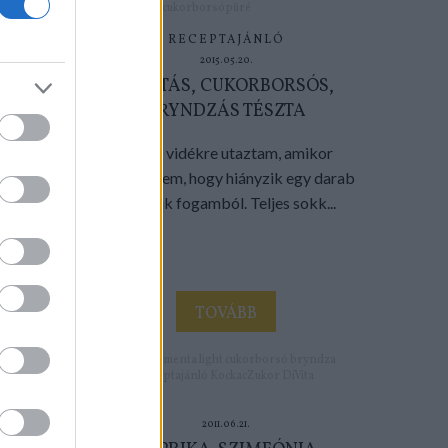
cukorborsópüré
RECEPTAJÁNLÓ
2015.05.20.
MENTÁS, CUKORBORSÓS,
BRYNDZÁS TÉSZTA
Éppen vidékre utaztam, amikor
észrevettem, hogy hiányzik egy darab
az egyik fogamból. Teljes sokk...
TOVÁBB
Címkék:
menta
light
cukorborsó
bryndza
Receptajánló
KockacZukor
DiVita
2011.06.21.