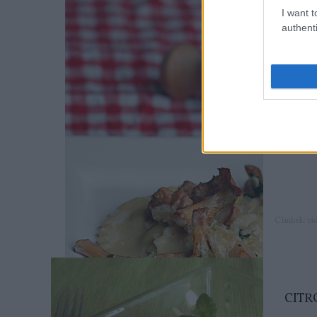
DI
I want t
authenti
Sboton
mutatj
Címkék:
vi
CITR