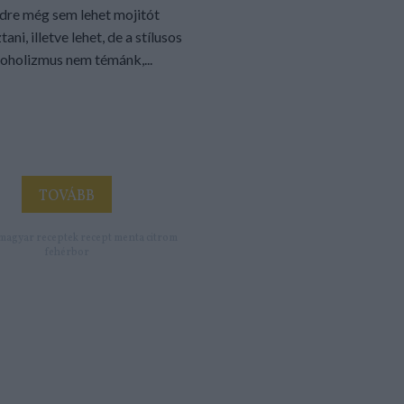
dre még sem lehet mojitót
ani, illetve lehet, de a stílusos
koholizmus nem témánk,...
TOVÁBB
magyar
receptek
recept
menta
citrom
fehérbor