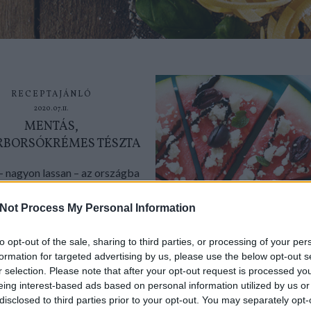
RECEPTAJÁNLÓ
2020.07.11.
MENTÁS,
RBORSÓKRÉMES TÉSZTA
– nagyon lassan – az országba
szatér a megszokott élet.
ünk és vigyázzunk egymásra...
Not Process My Personal Information
to opt-out of the sale, sharing to third parties, or processing of your per
formation for targeted advertising by us, please use the below opt-out s
r selection. Please note that after your opt-out request is processed y
TOVÁBB
eing interest-based ads based on personal information utilized by us or
disclosed to third parties prior to your opt-out. You may separately opt-