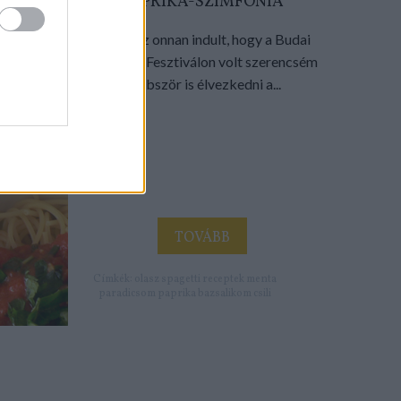
PAPRIKA-SZIMFÓNIA
Az egész onnan indult, hogy a Budai
Gourmet Fesztiválon volt szerencsém
többször is élvezkedni a...
TOVÁBB
Címkék:
olasz
spagetti
receptek
menta
paradicsom
paprika
bazsalikom
csili