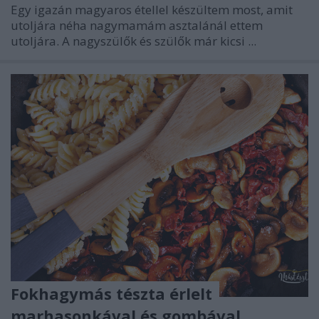
Egy igazán magyaros étellel készültem most, amit
utoljára néha nagymamám asztalánál ettem
utoljára. A nagyszülők és szülők már kicsi ...
Fokhagymás tészta érlelt
marhasonkával és gombával