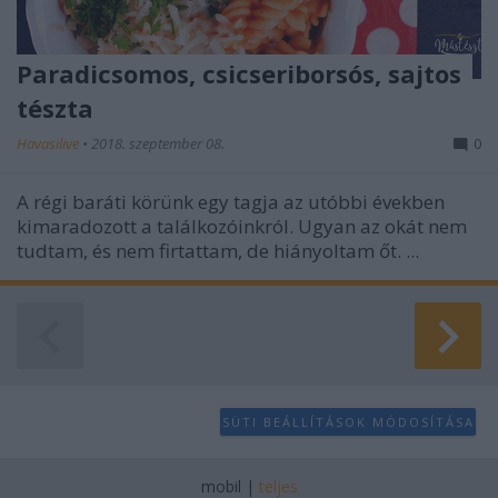
Paradicsomos, csicseriborsós, sajtos
tészta
Havasilive
•
2018. szeptember 08.
0
A régi baráti körünk egy tagja az utóbbi években
kimaradozott a találkozóinkról. Ugyan az okát nem
tudtam, és nem firtattam, de hiányoltam őt. ...
SÜTI BEÁLLÍTÁSOK MÓDOSÍTÁSA
mobil
|
teljes