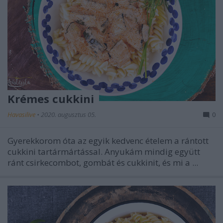
Krémes cukkini
Havasilive
•
2020. augusztus 05.
0
Gyerekkorom óta az egyik kedvenc ételem a rántott
cukkini tartármártással. Anyukám mindig együtt
ránt csirkecombot, gombát és cukkinit, és mi a ...