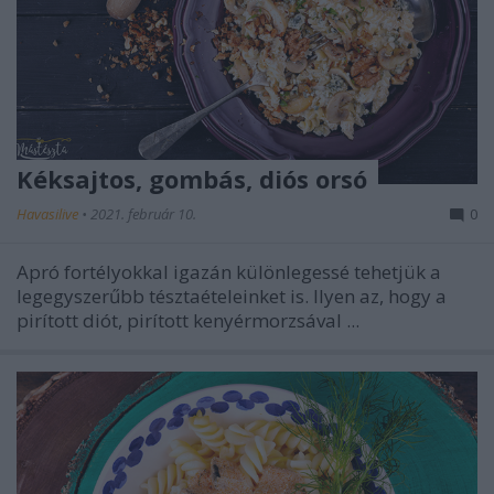
Kéksajtos, gombás, diós orsó
Havasilive
•
2021. február 10.
0
Apró fortélyokkal igazán különlegessé tehetjük a
legegyszerűbb tésztaételeinket is. Ilyen az, hogy a
pirított diót, pirított kenyérmorzsával ...