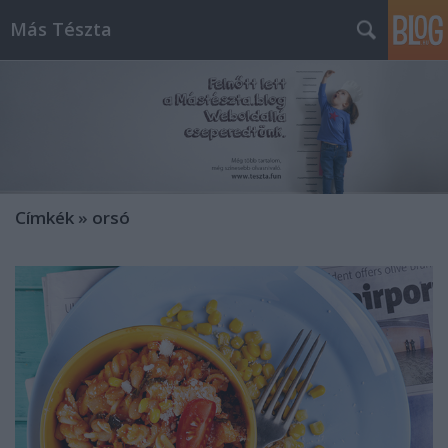
Más Tészta
Címkék
»
orsó