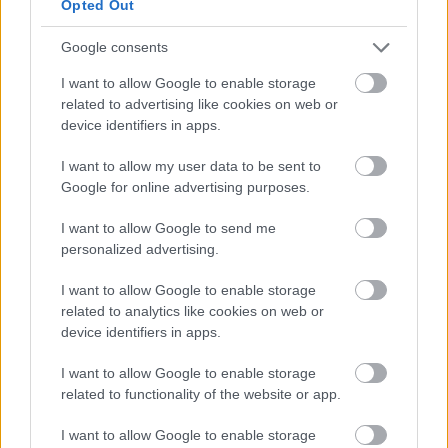
Opted Out
Google consents
I want to allow Google to enable storage
related to advertising like cookies on web or
device identifiers in apps.
I want to allow my user data to be sent to
Google for online advertising purposes.
I want to allow Google to send me
personalized advertising.
I want to allow Google to enable storage
Paradicsomos, gombás orsó
related to analytics like cookies on web or
device identifiers in apps.
Havasilive
•
2020. január 15.
0
I want to allow Google to enable storage
Nagyon komolyan veszem az évente egyszeri teljes
related to functionality of the website or app.
kivizsgálást, ami ugyan most az előző évről
átcsúszott januárra, de szigorúan eleget teszek neki.
I want to allow Google to enable storage