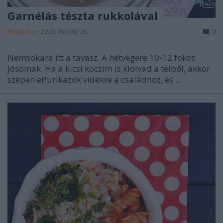
Garnélás tészta rukkolával
Havasilive
•
2019. február 06.
0
Nemsokára itt a tavasz. A hétvégére 10-12 fokot
jósolnak. Ha a kicsi kocsim is kiolvad a télből, akkor
szépen elfurikázok vidékre a családhoz, és ...