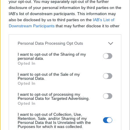
your opt-out. You may separately opt-out of the further
disclosure of your personal information by third parties on the
IAB’s list of downstream participants. This information may
also be disclosed by us to third parties on the
IAB’s List of
Downstream Participants
that may further disclose it to other
third parties.
Please note that this website/app uses one or more Google
Personal Data Processing Opt Outs
services and may gather and store information including but
not limited to your visit or usage behaviour. You may click to
I want to opt-out of the Sharing of my
personal data.
grant or deny consent to Google and its third-party tags to
Opted In
use your data for below specified purposes in below Google
consent section.
I want to opt-out of the Sale of my
Szívpörkölt - lépésekben
Personal Data.
Opted In
Havasilive
•
2020. január 22.
0
I want to opt-out of processing my
Personal Data for Targeted Advertising.
Az ország egyik leghíresebb éttermében a kínálat
Opted In
része egy kacsa szívvel készült főétel. Imádom, hogy
I want to opt-out of Collection, Use,
nagyanyáink és anyáink ételei ...
Retention, Sale, and/or Sharing of my
Personal Data that Is Unrelated with the
Purposes for which it was collected.