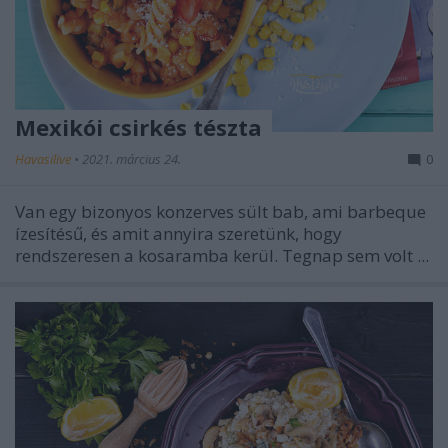
Mexikói csirkés tészta
Havasilive
•
2021. március 24.
0
Van egy bizonyos konzerves sült bab, ami barbeque
ízesítésű, és amit annyira szeretünk, hogy
rendszeresen a kosaramba kerül. Tegnap sem volt ...