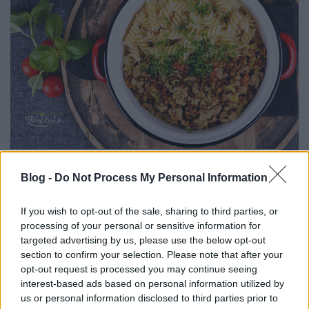
Pikáns lencse currys, húsos tészta
Blog -
Do Not Process My Personal Information
Havasilive
•
2020. február 28.
0
If you wish to opt-out of the sale, sharing to third parties, or
A lencsét általában szilveszterkor fogyasztjuk, illetve
processing of your personal or sensitive information for
év közben egyszer-egyszer, ha azt jó kis füstölt
targeted advertising by us, please use the below opt-out
húsokkal főzzük meg. A mi családunk ...
section to confirm your selection. Please note that after your
opt-out request is processed you may continue seeing
interest-based ads based on personal information utilized by
us or personal information disclosed to third parties prior to