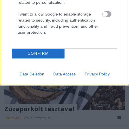
...
related to personalization.
I want to allow Google to enable storage
related to security, including authentication
functionality and fraud prevention, and other
user protection.
CONFIRM
Data Deletion
Data Access
Privacy Policy
Zúzapörkölt tésztával
Havasilive
•
2019. március 16.
1