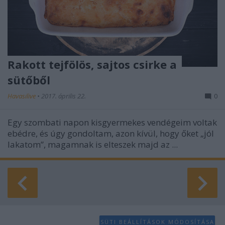
Rakott tejfölös, sajtos csirke a
sütőből
Havasilive
•
2017. április 22.
0
Egy szombati napon kisgyermekes vendégeim voltak
ebédre, és úgy gondoltam, azon kívül, hogy őket „jól
lakatom”, magamnak is elteszek majd az ...
SÜTI BEÁLLÍTÁSOK MÓDOSÍTÁSA