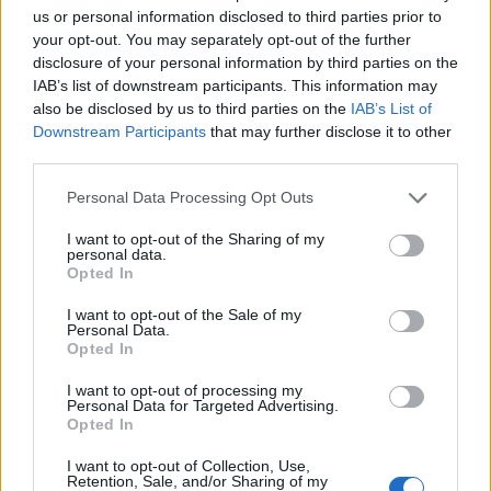
us or personal information disclosed to third parties prior to
your opt-out. You may separately opt-out of the further
disclosure of your personal information by third parties on the
IAB’s list of downstream participants. This information may
also be disclosed by us to third parties on the
IAB’s List of
Downstream Participants
that may further disclose it to other
third parties.
Please note that this website/app uses one or more Google
Personal Data Processing Opt Outs
services and may gather and store information including but
not limited to your visit or usage behaviour. You may click to
I want to opt-out of the Sharing of my
personal data.
grant or deny consent to Google and its third-party tags to
Opted In
use your data for below specified purposes in below Google
Céklás tészta – lépésekben
consent section.
I want to opt-out of the Sale of my
Havasilive
•
2018. április 18.
0
Personal Data.
Opted In
Meghirdettem egy bútort az interneten, ami iránt
I want to opt-out of processing my
Personal Data for Targeted Advertising.
rövid időn belül igen sokan érdeklődtek.
Opted In
Változatosnál változatosabb kérdéseket tettek fel, ...
I want to opt-out of Collection, Use,
Retention, Sale, and/or Sharing of my