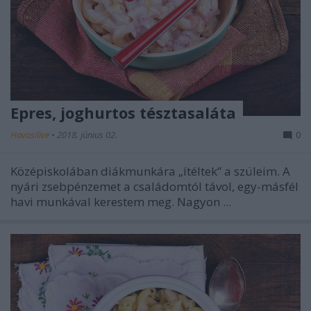
Epres, joghurtos tésztasaláta
Havasilive
•
2018. június 02.
0
Középiskolában diákmunkára „ítéltek” a szüleim. A
nyári zsebpénzemet a családomtól távol, egy-másfél
havi munkával kerestem meg. Nagyon ...