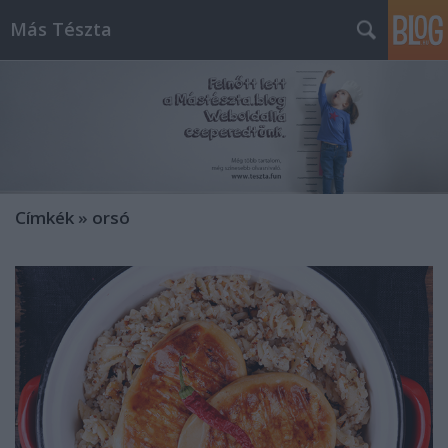
Más Tészta
Címkék
»
orsó