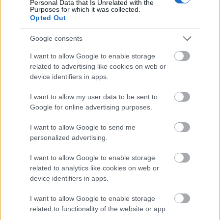
Personal Data that Is Unrelated with the
Purposes for which it was collected.
Opted Out
Google consents
I want to allow Google to enable storage
related to advertising like cookies on web or
device identifiers in apps.
I want to allow my user data to be sent to
Google for online advertising purposes.
I want to allow Google to send me
personalized advertising.
Pulyka fűszeres tojásban
I want to allow Google to enable storage
Havasilive
•
2017. november 15.
0
related to analytics like cookies on web or
device identifiers in apps.
Olyan sokat tanultam, és annyi vizsgát abszolváltam
I want to allow Google to enable storage
már az életem során, hogy már egyáltalán nincs
related to functionality of the website or app.
kedvem ilyennel tölteni a kevéske szabadidőm. ...