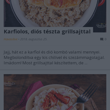
Karfiolos, diós tészta grillsajttal
Havasilive
•
2018. augusztus 25.
0
Jajj, hát ez a karfiol és dió kombó valami mennyei.
Megbolondítva egy kis chilivel és szezámmagolajjal.
Imádom! Most grillsajttal készítettem, de ...