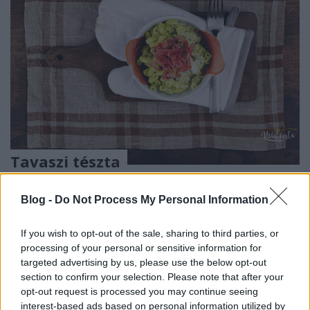
Tavaszi tészta
Havasilive
•
2018. május 02.
0
Blog -
Do Not Process My Personal Information
Az alig várt tavasz szinte már nyár. Az ablakaim
egész nap nyitva, a finom szellő a lakás minden
If you wish to opt-out of the sale, sharing to third parties, or
processing of your personal or sensitive information for
helyiségét bejárja. Most főzőcskézés közben ...
targeted advertising by us, please use the below opt-out
section to confirm your selection. Please note that after your
opt-out request is processed you may continue seeing
interest-based ads based on personal information utilized by