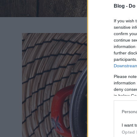
Blog -
Do 
If you wish 
sensitive in
confirm you
continue se
information 
further disc
SZÍV
participants
Downstream 
Az 
éttermé
Please note
information 
szívv
deny consent
in below Go
Persona
I want t
Opted 