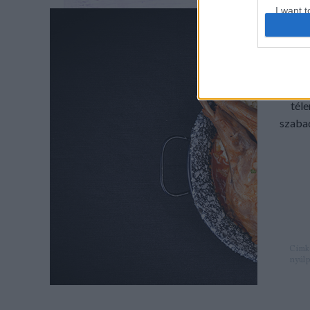
I want t
web or d
I want t
NYÚL
or app.
Ezidái
I want t
tél
szabad
I want t
authenti
Címk
nyúlp