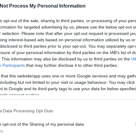
Not Process My Personal Information
to opt-out of the sale, sharing to third parties, or processing of your per
formation for targeted advertising by us, please use the below opt-out s
r selection. Please note that after your opt-out request is processed y
eing interest-based ads based on personal information utilized by us or
RECEPTAJÁNLÓ
disclosed to third parties prior to your opt-out. You may separately opt-
2020.01.22.
losure of your personal information by third parties on the IAB’s list of
PÖRKÖLT - LÉPÉSEKBEN
. This information may also be disclosed by us to third parties on the
IA
Participants
that may further disclose it to other third parties.
ország egyik leghíresebb
ben a kínálat része egy kacsa
 that this website/app uses one or more Google services and may gath
including but not limited to your visit or usage behaviour. You may click 
el készült főétel. Imádom,...
 to Google and its third-party tags to use your data for below specifi
ogle consent section.
l Data Processing Opt Outs
TOVÁBB
o opt-out of the Sharing of my personal data.
In