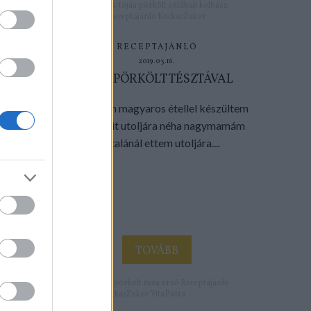
Címkék:
tojás
pörkölt
zöldbab
kolbász
Receptajánló
KockacZukor
RECEPTAJÁNLÓ
2019.03.16.
ZÚZAPÖRKÖLT TÉSZTÁVAL
Egy igazán magyaros étellel készültem
most, amit utoljára néha nagymamám
asztalánál ettem utoljára....
TOVÁBB
Címkék:
csirke
pörkölt
zúza
orsó
Receptajánló
KockacZukor
VitaPasta