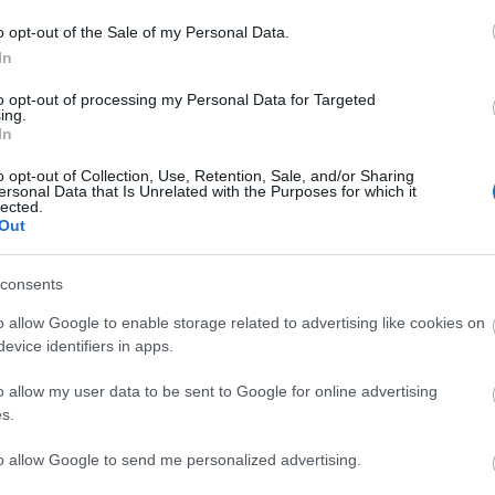
kék:
szív
pörkölt
orsó
csirkeszív
nló
KockacZukor
VitaPasta
szívpörkölt
o opt-out of the Sale of my Personal Data.
In
RECEPTAJÁNLÓ
2019.04.24.
to opt-out of processing my Personal Data for Targeted
ing.
GEGYSZERŰBB MAGYAR
In
PÖRKÖLT
o opt-out of Collection, Use, Retention, Sale, and/or Sharing
ersonal Data that Is Unrelated with the Purposes for which it
, a kevéske idő esténként, és a
lected.
akok sokszor arra ösztönöznek,
Out
hogy gyorsan...
consents
o allow Google to enable storage related to advertising like cookies on
evice identifiers in apps.
o allow my user data to be sent to Google for online advertising
TOVÁBB
s.
ás
pörkölt
gyors
egyszerű
kiadós
to allow Google to send me personalized advertising.
ceptajánló
KockacZukor