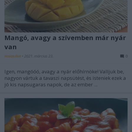
Mangó, avagy a szívemben már nyár
van
Havasilive
•
2021. március 23.
0
Igen, mangóóó, avagy a nyár előhírnöke! Valljuk be,
nagyon vártuk a tavaszi napsütést, és isteniek ezek a
jó kis napsugaras napok, de az ember ...