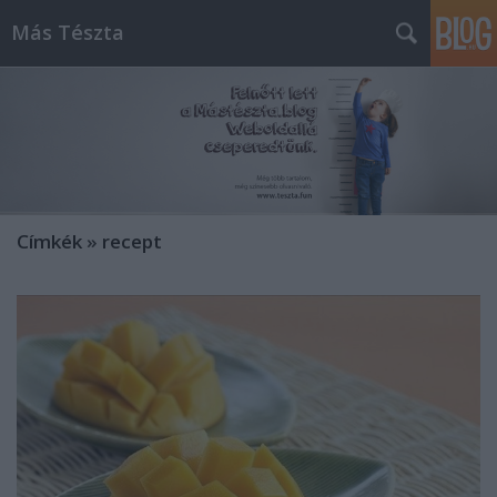
Más Tészta
Címkék
»
recept