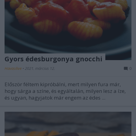
Gyors édesburgonya gnocchi
Havasilive
•
2021. március 12.
0
Először féltem kipróbálni, mert milyen fura már,
hogy sárga a színe, és egyáltalán, milyen lesz a íze,
és ugyan, hagyjatok már engem az édes ...