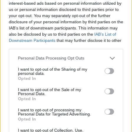
interest-based ads based on personal information utilized by
us or personal information disclosed to third parties prior to
your opt-out. You may separately opt-out of the further
disclosure of your personal information by third parties on the
IAB’s list of downstream participants. This information may
also be disclosed by us to third parties on the
IAB’s List of
Downstream Participants
that may further disclose it to other
third parties.
Please note that this website/app uses one or more Google
Personal Data Processing Opt Outs
services and may gather and store information including but
not limited to your visit or usage behaviour. You may click to
I want to opt-out of the Sharing of my
personal data.
grant or deny consent to Google and its third-party tags to
Opted In
use your data for below specified purposes in below Google
consent section.
I want to opt-out of the Sale of my
Personal Data.
Opted In
Cheddaros röszti és a "lepattanó"
I want to opt-out of processing my
sajt esete
Personal Data for Targeted Advertising.
Opted In
Havasilive
•
2021. február 09.
0
I want to opt-out of Collection, Use,