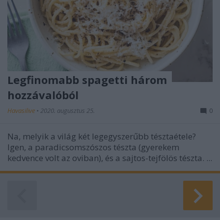
Legfinomabb spagetti három
hozzávalóból
Havasilive
•
2020. augusztus 25.
0
Na, melyik a világ két legegyszerűbb tésztaétele?
Igen, a paradicsomszószos tészta (gyerekem
kedvence volt az oviban), és a sajtos-tejfölös tészta. ...