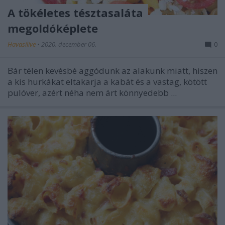
A tökéletes tésztasaláta
megoldóképlete
Havasilive
•
2020. december 06.
0
Bár télen kevésbé aggódunk az alakunk miatt, hiszen
a kis hurkákat eltakarja a kabát és a vastag, kötött
pulóver, azért néha nem árt könnyedebb ...