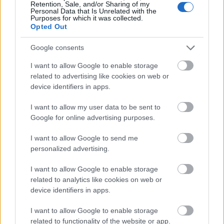
Retention, Sale, and/or Sharing of my
Tegye fel a kezét, aki életében vetemedett már olyan
Personal Data that Is Unrelated with the
Purposes for which it was collected.
huncutságra, mint én (utólag is elnézést kérek): hogy a
Opted Out
boltban a frissen kisült, és ...
Google consents
I want to allow Google to enable storage
related to advertising like cookies on web or
device identifiers in apps.
I want to allow my user data to be sent to
Google for online advertising purposes.
I want to allow Google to send me
personalized advertising.
I want to allow Google to enable storage
related to analytics like cookies on web or
device identifiers in apps.
Csak 3 hozzávaló: szeletem!
I want to allow Google to enable storage
related to functionality of the website or app.