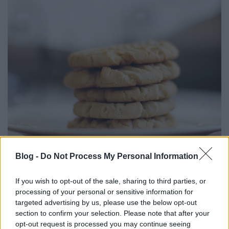
10 perces mogyoróvajas keksz
Blog -
Do Not Process My Personal Information
Havasilive
•
2021. február 16.
0
If you wish to opt-out of the sale, sharing to third parties, or
processing of your personal or sensitive information for
Kedves fodrászném odavan a mogyoróvajért.
targeted advertising by us, please use the below opt-out
Mogyoróvaj puffasztott rizsen, mogyoróvaj
section to confirm your selection. Please note that after your
kenyéren, mogyoróvaj natúr csak kanálon, ezek a
opt-out request is processed you may continue seeing
kedvencei két ...