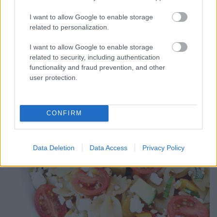
Havasilive
•
2021. február 02.
0
I want to allow Google to enable storage
A hét elején költözködtünk. Dobozolás, cipekedés,
related to personalization.
bútor húzogatás, pakolászás, takarítás reggel 9-től
I want to allow Google to enable storage
este 10-ig megállás nélkül, és ez ...
related to security, including authentication
functionality and fraud prevention, and other
user protection.
CONFIRM
Data Deletion
Data Access
Privacy Policy