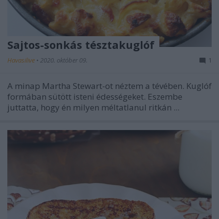
Sajtos-sonkás tésztakuglóf
Havasilive
•
2020. október 09.
1
A minap Martha Stewart-ot néztem a tévében. Kuglóf
formában sütött isteni édességeket. Eszembe
juttatta, hogy én milyen méltatlanul ritkán ...