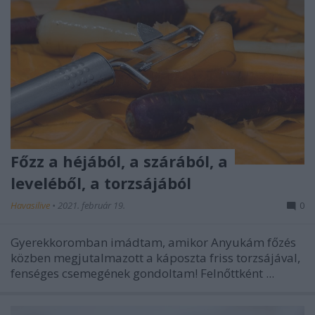
Főzz a héjából, a szárából, a
leveléből, a torzsájából
Havasilive
•
2021. február 19.
0
Gyerekkoromban imádtam, amikor Anyukám főzés
közben megjutalmazott a káposzta friss torzsájával,
fenséges csemegének gondoltam! Felnőttként ...