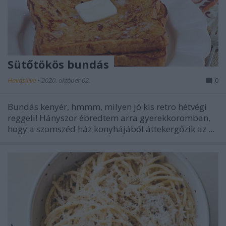
Sütőtökös bundás
Havasilive
•
2020. október 02.
0
Bundás kenyér, hmmm, milyen jó kis retro hétvégi
reggeli! Hányszor ébredtem arra gyerekkoromban,
hogy a szomszéd ház konyhájából áttekergőzik az ...