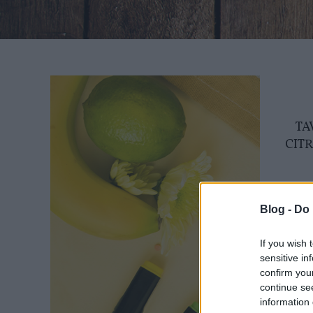
TA
CIT
A
ant
Blog -
Do 
szépíte
If you wish 
sensitive in
confirm you
continue se
information 