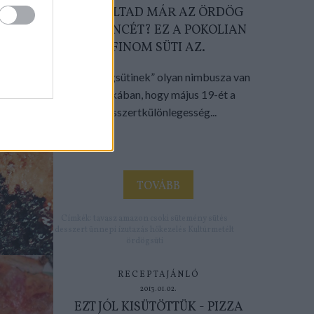
KÓSTOLTAD MÁR AZ ÖRDÖG
KEDVENCÉT? EZ A POKOLIAN
FINOM SÜTI AZ.
Az „ördögsütinek” olyan nimbusza van
Amerikában, hogy május 19-ét a
desszertkülönlegesség...
TOVÁBB
Címkék:
tavasz
amazon
csoki
sütemény
sütés
desszert
ünnepi
ízutazás
hőkezelés
Kultúrmetélt
ördögsüti
RECEPTAJÁNLÓ
2013.01.02.
EZT JÓL KISÜTÖTTÜK - PIZZA