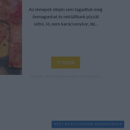
Az ünnepek idején sem tagadtuk meg
önmagunkat és nekiálltunk pizzát
sütni. Jó, nem karácsonykor, de...
TOVÁBB
Címkék:
otthon
házi
pizza
sütés
Receptajánló
SÜTI BEÁLLÍTÁSOK MÓDOSÍTÁSA