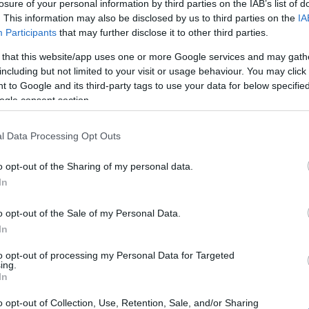
losure of your personal information by third parties on the IAB’s list of
mazon
citrom
sütemény
sütés
ízutazás
szuflé
Kultúrmetélt
. This information may also be disclosed by us to third parties on the
IA
Participants
that may further disclose it to other third parties.
KULTÚRMETÉLT
 that this website/app uses one or more Google services and may gath
2020.11.19.
including but not limited to your visit or usage behaviour. You may click 
ÉK, NÉVNAPOK, ÜNNEPEK:
 to Google and its third-party tags to use your data for below specifi
EG A MÓDJÁT ERZSÉBET
ogle consent section.
LYNŐ KEDVENC CSOKIS
PITÉJÉVEL!
l Data Processing Opt Outs
 halpástétomon, dupla sajtos
o opt-out of the Sharing of my personal data.
 organikus gombás rizottón túl, a
In
brit uralkodócsalád...
o opt-out of the Sale of my Personal Data.
In
TOVÁBB
to opt-out of processing my Personal Data for Targeted
ing.
In
zon
csokoládé
pite
sütemény
sütés
azás
Nagy-Britannia
Kultúrmetélt
o opt-out of Collection, Use, Retention, Sale, and/or Sharing