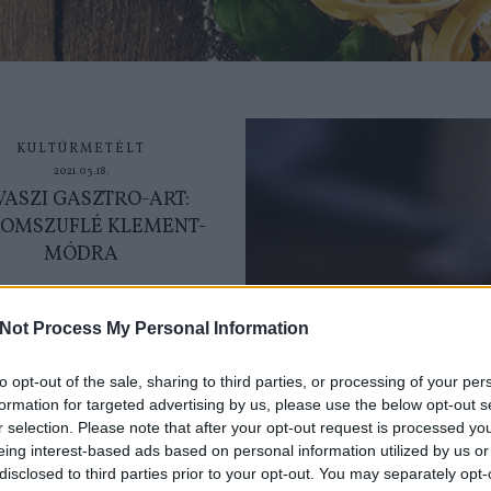
KULTÚRMETÉLT
2021.03.18.
VASZI GASZTRO-ART:
ROMSZUFLÉ KLEMENT-
MÓDRA
 citrusok C-vitaminban,
ioxidánsokban gazdagok,
Not Process My Personal Information
nek, energetizálnak és űzik a
stresszt,...
to opt-out of the sale, sharing to third parties, or processing of your per
formation for targeted advertising by us, please use the below opt-out s
r selection. Please note that after your opt-out request is processed y
TOVÁBB
eing interest-based ads based on personal information utilized by us or
disclosed to third parties prior to your opt-out. You may separately opt-