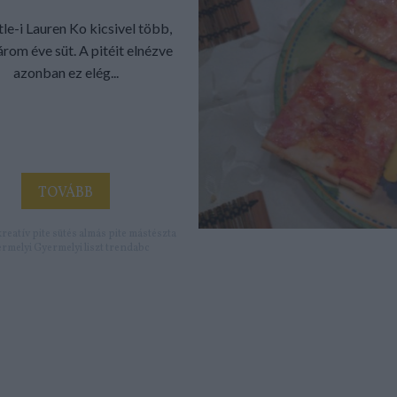
tle-i Lauren Ko kicsivel több,
árom éve süt. A pitéit elnézve
azonban ez elég...
TOVÁBB
kreatív
pite
sütés
almás pite
mástészta
rmelyi
Gyermelyi liszt
trendabc