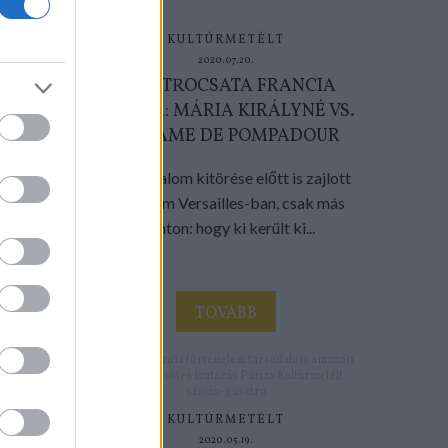
KULTÚRMETÉLT
2020.07.20.
GASZTROCSATA FRANCIA
MÓDRA: MÁRIA KIRÁLYNÉ VS.
MADAME DE POMPADOUR
A forradalom kitörése előtt is zajlott
küzdelem Versailles-ban, csak más
fronton: hogy ki került ki...
TOVÁBB
Címkék:
francia
történelem
társadalom
amazon
sütemény
sütés
ízutazás
Párizs
Kultúrmetélt
szocio-gasztro
KULTÚRMETÉLT
2020.05.19.