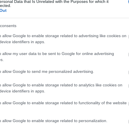
ersonal Data that Is Unrelated with the Purposes for which it
lected.
Out
KULTÚRMETÉLT
2020.09.08.
ASZTROCSACSACSA
consents
CIACCIÁVAL
o allow Google to enable storage related to advertising like cookies on
evice identifiers in apps.
thetetlen élményt nyújt egy
ementés őszi estén az olasz
o allow my user data to be sent to Google for online advertising
 csemege: szeptemberben a...
s.
to allow Google to send me personalized advertising.
o allow Google to enable storage related to analytics like cookies on
TOVÁBB
evice identifiers in apps.
o allow Google to enable storage related to functionality of the website
:
olasz
olaszország
ősz
amazon
pite
y
sütés
reneszánsz
ízutazás
Toszkána
Kultúrmetélt
o allow Google to enable storage related to personalization.
KULTÚRMETÉLT
2020.06.18.