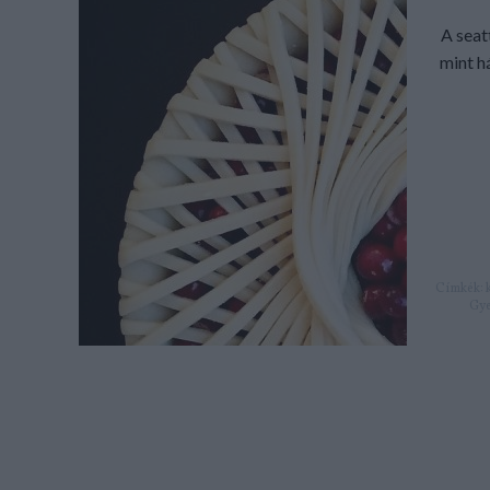
A seat
mint h
Címkék:
Gye