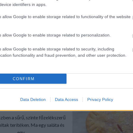
óta elképesztő fáradtság van
evice identifiers in apps.
. Este eldőlök, mint egy zsák,
o allow Google to enable storage related to functionality of the website
ba-időtájt. Reggel alig...
o allow Google to enable storage related to personalization.
o allow Google to enable storage related to security, including
cation functionality and fraud prevention, and other user protection.
TOVÁBB
ék:
egészség
vitamin
turmix
spájz
CONFIRM
zta
gyermelyi
turmix mindennapra
2019.12.06.
Data Deletion
Data Access
Privacy Policy
 TÉSZTA VÁLTOZATOK II.
szben a sűrű, szinte főzelékszerű
ltak terítéken. Ma egy saláta és
egy...