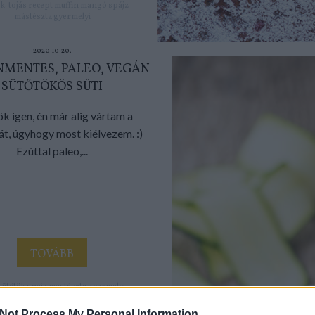
k:
tojás
recept
muffin
mangó
spájz
mástészta
gyermelyi
2020.10.20.
MENTES, PALEO, VEGÁN
SÜTŐTÖKÖS SÜTI
k igen, én már alig vártam a
át, úgyhogy most kiélvezem. :)
Ezúttal paleo,...
TOVÁBB
sütőtök
spájz
mástészta
gyermelyi
ütőtökös süti
vegánsüti
Not Process My Personal Information