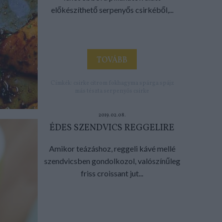
előkészíthető serpenyős csirkéből,...
TOVÁBB
Címkék:
csirke
citrom
fokhagyma
spárga
spájz
más tészta
serpenyős csirke
2019.02.08.
ÉDES SZENDVICS REGGELIRE
Amikor teázáshoz, reggeli kávé mellé
szendvicsben gondolkozol, valószínűleg
friss croissant jut...