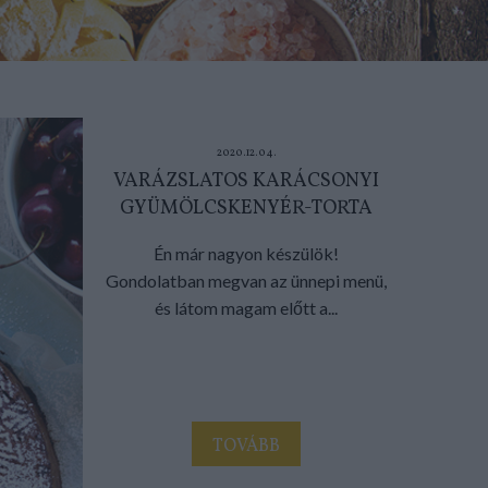
2020.12.04.
VARÁZSLATOS KARÁCSONYI
GYÜMÖLCSKENYÉR-TORTA
Én már nagyon készülök!
Gondolatban megvan az ünnepi menü,
és látom magam előtt a...
TOVÁBB