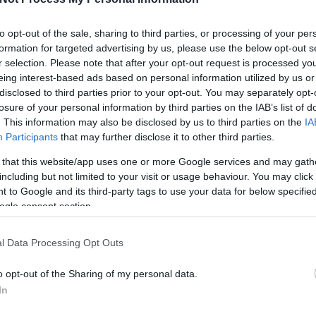
2020.06.12.
to opt-out of the sale, sharing to third parties, or processing of your per
MUFFIN-PIZZA
formation for targeted advertising by us, please use the below opt-out s
r selection. Please note that after your opt-out request is processed y
eing interest-based ads based on personal information utilized by us or
zza a muffin tepsiben? Miért
disclosed to third parties prior to your opt-out. You may separately opt-
 már tojásos toast reggelit is
losure of your personal information by third parties on the IAB’s list of
lehet benne készíteni,...
. This information may also be disclosed by us to third parties on the
IA
Participants
that may further disclose it to other third parties.
 that this website/app uses one or more Google services and may gath
including but not limited to your visit or usage behaviour. You may click 
 to Google and its third-party tags to use your data for below specifi
ogle consent section.
TOVÁBB
l Data Processing Opt Outs
recept
liszt
spájz
minipizza
mástészta
Gyermelyi
muffin pizza
o opt-out of the Sharing of my personal data.
In
2020.04.03.