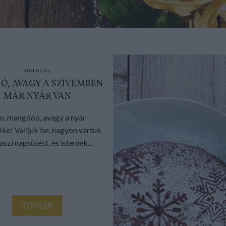
2021.03.23.
, AVAGY A SZÍVEMBEN
MÁR NYÁR VAN
n, mangóóó, avagy a nyár
öke! Valljuk be, nagyon vártuk
aszi napsütést, és isteniek...
TOVÁBB