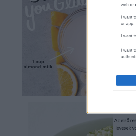
Hetek 
web or d
rajtam
I want t
ba
or app.
I want t
I want t
authenti
Címk
mástés
BABOS
Az első ré
levesek vo