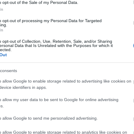
LOM BANÁNTORTA
o opt-out of the Sale of my Personal Data.
In
el elképesztően furcsa, zavaros
t. Mikor felébredtem, próbáltam
to opt-out of processing my Personal Data for Targeted
ing.
átgondolni, de...
In
o opt-out of Collection, Use, Retention, Sale, and/or Sharing
ersonal Data that Is Unrelated with the Purposes for which it
lected.
Out
consents
TOVÁBB
o allow Google to enable storage related to advertising like cookies on
evice identifiers in apps.
nán
édesség
liszt
gyors süti
spájz
torta
mástészta
gyermelyi
o allow my user data to be sent to Google for online advertising
s.
to allow Google to send me personalized advertising.
2020.03.10.
AP 7 ENERGIATURMIX
o allow Google to enable storage related to analytics like cookies on