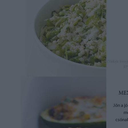
Címkék:
recep
gy
MEX
Jön a j
me
csónak