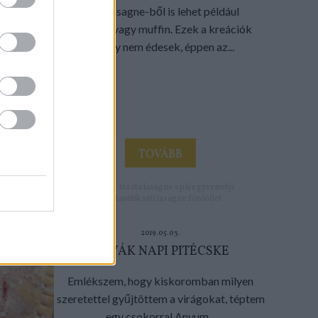
Akár lasagne-ből is lehet például
cupcake vagy muffin. Ezek a kreációk
bizony nem édesek, éppen az...
TOVÁBB
Címkék:
tészta
lasagne
spájz
gyermelyi
tésztasütik
süti lasagne
főzőötlet
2019.05.03.
ANYÁK NAPI PITÉCSKE
Emlékszem, hogy kiskoromban milyen
szeretettel gyűjtöttem a virágokat, téptem
egy csokorral Anyum...