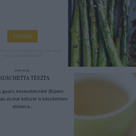
TOVÁBB
avasz
tojás
recept
hajó
spájz
gyermelyi
más tészta
mexikói hajók
2019.02.15.
RUSCHETTA TÉSZTA
, gyors, kevesebb mint 30 perc
an, és már kétszer is készítettem
ebben a...