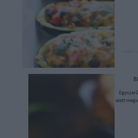
Címkék:
t
B
Egyszerű
alatt megv