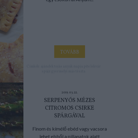
TOVÁBB
Címkék:
ajándék
tojás
anyák napja
pite
lekvár
spájz
gyermelyi
más tészta
2019.03.22.
SERPENYŐS MÉZES
CITROMOS CSIRKE
SPÁRGÁVAL
Finom és kímélő ebéd vagy vacsora
lehet ebből a pillanatok alatt