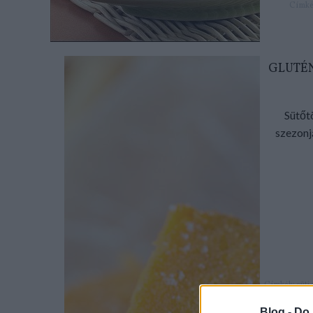
Címké
GLUTÉN
Sütőtö
szezonj
Címkék:
süti
s
Blog -
Do 