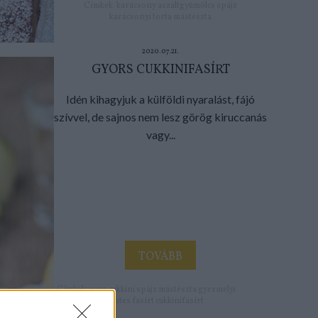
Címkék:
karácsony
aszaltgyümölcs
spájz
karácsonyi torta
mástészta
2020.07.21.
GYORS CUKKINIFASÍRT
Idén kihagyjuk a külföldi nyaralást, fájó
szívvel, de sajnos nem lesz görög kiruccanás
vagy...
TOVÁBB
Címkék:
vega
cukkini
spájz
mástészta
gyermelyi
húsmentes fasírt
cukkinifasírt