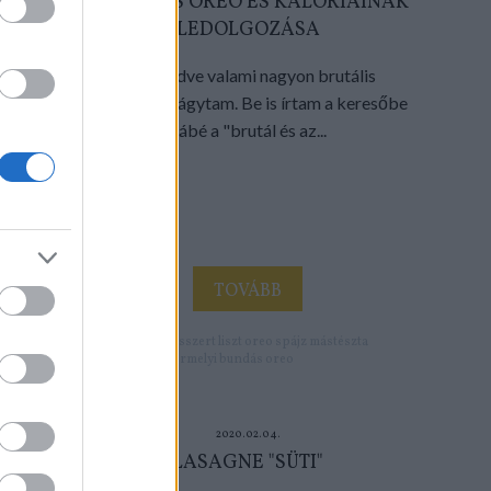
A BUNDÁS OREO ÉS KALÓRIÁINAK
LEDOLGOZÁSA
Felébredve valami nagyon brutális
édességre vágytam. Be is írtam a keresőbe
kábé a "brutál és az...
TOVÁBB
Címkék:
tojás
desszert
liszt
oreo
spájz
mástészta
gyermelyi
bundás oreo
2020.02.04.
LASAGNE "SÜTI"