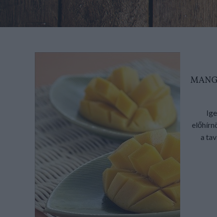
MANGÓ
Ige
előhírn
a tav