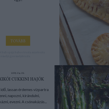
TOVÁBB
t
bab
spájz
babos tészta
mástészta
ermelyi
gyermelyitészta
2019.04.02.
IKÓI CUKKINI HAJÓK
ó idő, lassan érdemes vízpartra
nni, napozni, kirándulni,
ázni, evezni. A csónakázás...