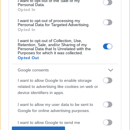
I want to opt-out of the Sale of my
Personal Data.
Opted In
I want to opt-out of processing my
Personal Data for Targeted Advertising.
Opted In
I want to opt-out of Collection, Use,
Retention, Sale, and/or Sharing of my
Citromszószos metélt sült hallal
Personal Data that Is Unrelated with the
Purposes for which it was collected.
Havasilive
•
2018. január 24.
0
Opted Out
Google consents
Esik a hó. Most bezzeg esik a hó. Át kéne tenni a
karácsonyt január vagy februárra, esetleg a húsvétot
I want to allow Google to enable storage
és szentestét kéne felcserélni, mert az ...
related to advertising like cookies on web or
device identifiers in apps.
Instant házi gombakrémleves
I want to allow my user data to be sent to
Havasilive
•
2014. szeptember 09.
0
Google for online advertising purposes.
I want to allow Google to send me
Csak természetes alapanyagokból készül, egy hétig
personalized advertising.