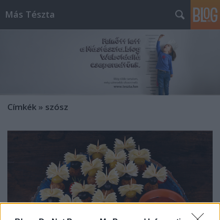
Más Tészta
Címkék
»
szósz