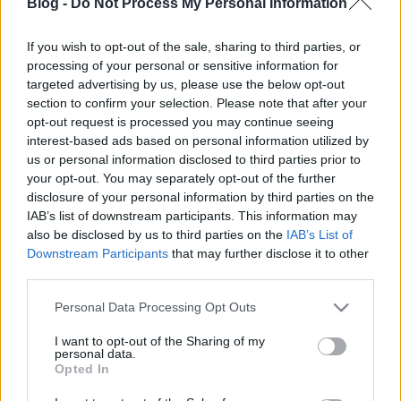
Blog -
Do Not Process My Personal Information
If you wish to opt-out of the sale, sharing to third parties, or
processing of your personal or sensitive information for
targeted advertising by us, please use the below opt-out
section to confirm your selection. Please note that after your
Masnis húsgolyók
opt-out request is processed you may continue seeing
interest-based ads based on personal information utilized by
Havasilive
•
2020. február 08.
0
us or personal information disclosed to third parties prior to
your opt-out. You may separately opt-out of the further
Ültesd magad mellé a gyerkőcöt, és kreatívkodjatok
disclosure of your personal information by third parties on the
a konyhában, töltsetek együtt minőségi időt,
IAB’s list of downstream participants. This information may
nevessetek, beszélgessetek. A kis húsgombóc ...
also be disclosed by us to third parties on the
IAB’s List of
Downstream Participants
that may further disclose it to other
third parties.
Please note that this website/app uses one or more Google
Personal Data Processing Opt Outs
services and may gather and store information including but
not limited to your visit or usage behaviour. You may click to
I want to opt-out of the Sharing of my
personal data.
grant or deny consent to Google and its third-party tags to
Opted In
use your data for below specified purposes in below Google
consent section.