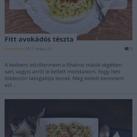
Fitt avokádós tészta
Havasilive
•
2017. május 20.
0
A kedvenc edzőtermem a főváros másik végében
van, vagyis arról le kellett mondanom, hogy heti
többszöri látogatója leszek. Meg kellett keresnem
azt ...