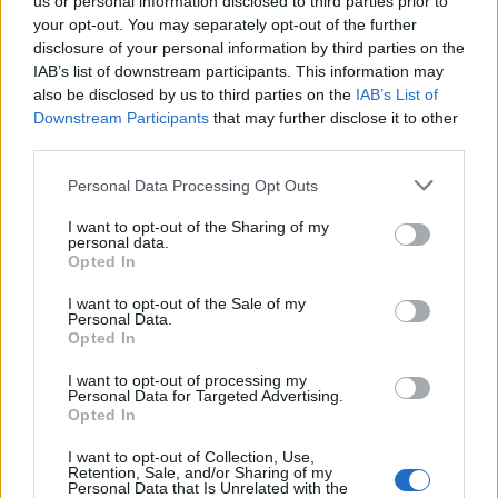
us or personal information disclosed to third parties prior to
plázák levegőtlen és lökdösődő tömegeit, így ...
your opt-out. You may separately opt-out of the further
disclosure of your personal information by third parties on the
IAB’s list of downstream participants. This information may
also be disclosed by us to third parties on the
IAB’s List of
Downstream Participants
that may further disclose it to other
third parties.
Please note that this website/app uses one or more Google
Personal Data Processing Opt Outs
services and may gather and store information including but
not limited to your visit or usage behaviour. You may click to
I want to opt-out of the Sharing of my
personal data.
grant or deny consent to Google and its third-party tags to
Opted In
use your data for below specified purposes in below Google
consent section.
I want to opt-out of the Sale of my
Personal Data.
Opted In
I want to opt-out of processing my
Personal Data for Targeted Advertising.
Bakonyi csirke tésztával
Opted In
Havasilive
•
2016. november 30.
0
I want to opt-out of Collection, Use,
Retention, Sale, and/or Sharing of my
Personal Data that Is Unrelated with the