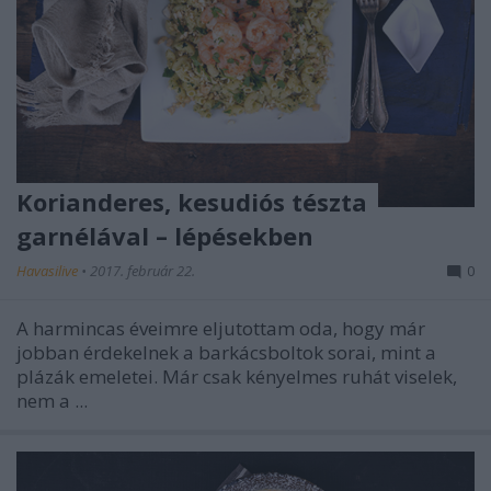
Korianderes, kesudiós tészta
garnélával – lépésekben
Havasilive
•
2017. február 22.
0
A harmincas éveimre eljutottam oda, hogy már
jobban érdekelnek a barkácsboltok sorai, mint a
plázák emeletei. Már csak kényelmes ruhát viselek,
nem a ...