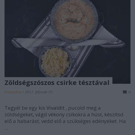
Zöldségszószos csirke tésztával
Havasilive
•
2017. február 01.
0
Tegyél be egy kis
Vivaldit
, pucold meg a
zöldségeket, vágd vékony csíkokra a húst, készítsd
elő a habarást, vedd elő a szükséges edényeket. Ha
...