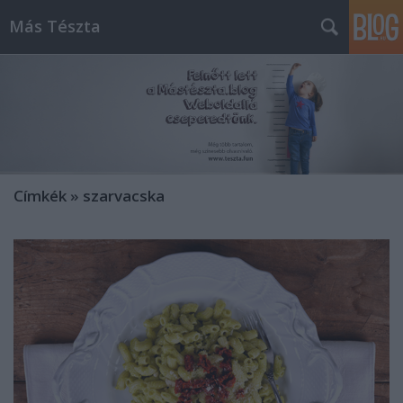
Más Tészta
Címkék
»
szarvacska