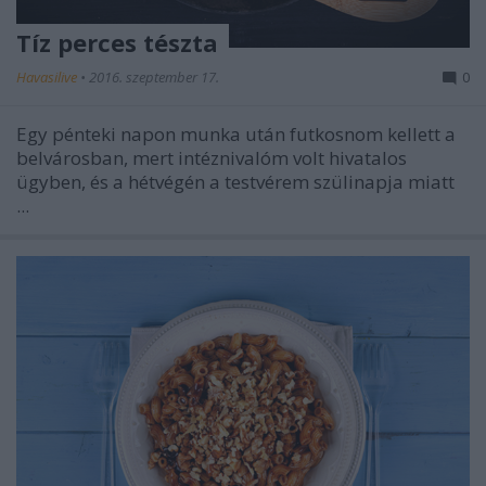
Tíz perces tészta
Havasilive
•
2016. szeptember 17.
0
Egy pénteki napon munka után futkosnom kellett a
belvárosban, mert intéznivalóm volt hivatalos
ügyben, és a hétvégén a testvérem szülinapja miatt
...