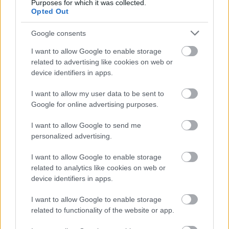
A síelők alig várják már a havat, a hegyek tetején
Purposes for which it was collected.
napozást, és a fővárosi karácsonyi vásár is
Opted Out
látogatható már, de az ősz és tél programjai ...
Google consents
I want to allow Google to enable storage
related to advertising like cookies on web or
device identifiers in apps.
I want to allow my user data to be sent to
Google for online advertising purposes.
I want to allow Google to send me
personalized advertising.
I want to allow Google to enable storage
related to analytics like cookies on web or
device identifiers in apps.
I want to allow Google to enable storage
Tojásos tészta reggelire
related to functionality of the website or app.
Havasilive
•
2016. november 05.
1