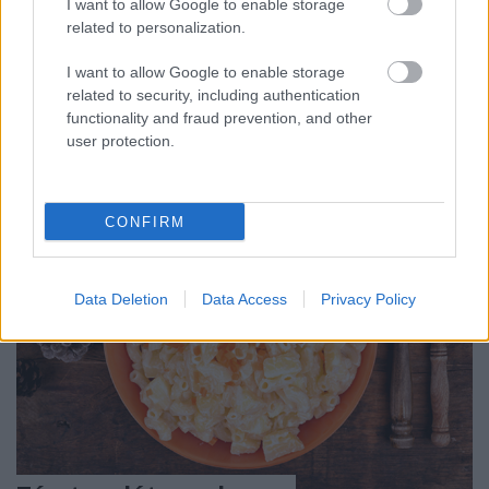
I want to allow Google to enable storage
related to personalization.
Az embernek mindig jelzi az élet, ha változásra érett
meg az idő. Valamikor nagyon sokáig tart ezt
I want to allow Google to enable storage
észrevenni, máskor pedig nem akarunk a ...
related to security, including authentication
functionality and fraud prevention, and other
user protection.
CONFIRM
Data Deletion
Data Access
Privacy Policy