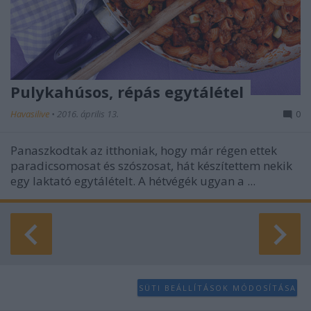
Pulykahúsos, répás egytálétel
Havasilive
•
2016. április 13.
0
Panaszkodtak az itthoniak, hogy már régen ettek
paradicsomosat és szószosat, hát készítettem nekik
egy laktató egytálételt. A hétvégék ugyan a ...
SÜTI BEÁLLÍTÁSOK MÓDOSÍTÁSA