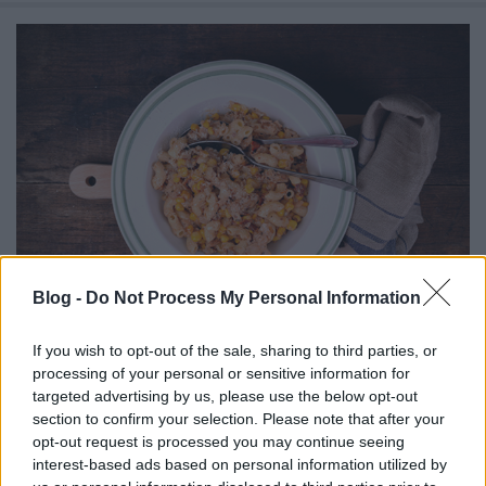
Blog -
Do Not Process My Personal Information
If you wish to opt-out of the sale, sharing to third parties, or
Kukoricás, sonkás tészta
processing of your personal or sensitive information for
Havasilive
•
2016. december 21.
0
targeted advertising by us, please use the below opt-out
section to confirm your selection. Please note that after your
opt-out request is processed you may continue seeing
A karácsonyra én soha nem decemberben készülök.
interest-based ads based on personal information utilized by
Nem bírom a belvárosi nyüzsgést, a dugókat, a