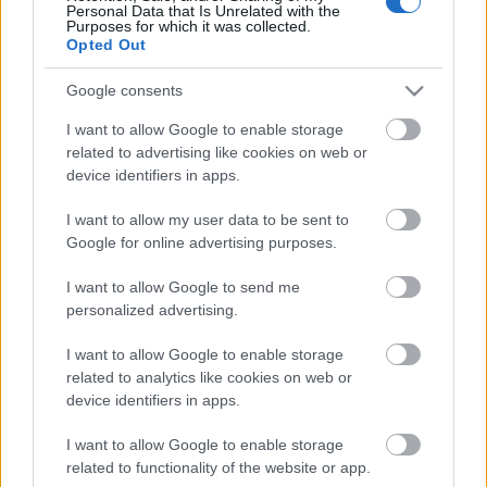
Personal Data that Is Unrelated with the
Purposes for which it was collected.
Opted Out
Google consents
I want to allow Google to enable storage
related to advertising like cookies on web or
device identifiers in apps.
Brokkoli rizottós fűszeres hússal
I want to allow my user data to be sent to
töltött pritaminok – videó blog
Google for online advertising purposes.
Havasilive
•
2019. július 24.
0
I want to allow Google to send me
personalized advertising.
Ebben a nagy melegben, még ha néha esik is az eső,
I want to allow Google to enable storage
nem tudunk igazán sokat enni. Inkább a könnyű,
related to analytics like cookies on web or
egészséges, zöldséges, gyümölcsös ételeket ...
device identifiers in apps.
I want to allow Google to enable storage
related to functionality of the website or app.