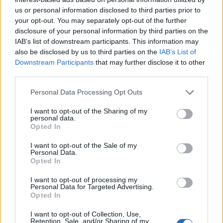
us or personal information disclosed to third parties prior to
your opt-out. You may separately opt-out of the further
disclosure of your personal information by third parties on the
IAB’s list of downstream participants. This information may
also be disclosed by us to third parties on the
IAB’s List of
Downstream Participants
that may further disclose it to other
third parties.
Töltött, sült paradicsom - lépésekben
Please note that this website/app uses one or more Google
Personal Data Processing Opt Outs
Havasilive
•
2019. július 31.
0
services and may gather and store information including but
not limited to your visit or usage behaviour. You may click to
I want to opt-out of the Sharing of my
personal data.
Napsütésben és melegben megváltoznak az étkezési
grant or deny consent to Google and its third-party tags to
Opted In
use your data for below specified purposes in below Google
szokásaink is. Könnyű étkezésekre vágyunk, sok-sok
consent section.
zöldséggel és gyümölccsel. Kiváló és ...
I want to opt-out of the Sale of my
Personal Data.
Opted In
I want to opt-out of processing my
Personal Data for Targeted Advertising.
Opted In
I want to opt-out of Collection, Use,
Retention, Sale, and/or Sharing of my