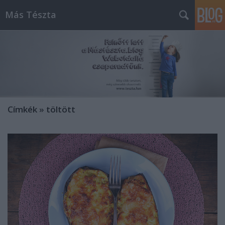
Más Tészta
Címkék
»
töltött