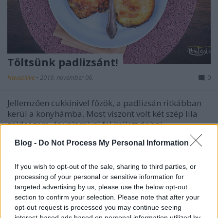
Töltsünk padlizsánt!
Havasilive
•
2019. november 06.
0
Jellemzően cukkinivel főzök, a padlizsán ritkábban
kerül a konyhámba. Most viszont volt két szép lila
zöldségem, és valamivel fel kellett dobni. ...
Blog -
Do Not Process My Personal Information
If you wish to opt-out of the sale, sharing to third parties, or
processing of your personal or sensitive information for
targeted advertising by us, please use the below opt-out
section to confirm your selection. Please note that after your
opt-out request is processed you may continue seeing
interest-based ads based on personal information utilized by