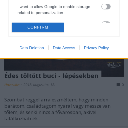
I want to allow Google to enable storage
related to personalization.
I want to allow Google to enable storage
CONFIRM
related to security, including authentication
functionality and fraud prevention, and other
user protection.
Data Deletion
Data Access
Privacy Policy
Édes töltött buci - lépésekben
Havasilive
•
2018. augusztus 18.
0
Szombat reggel arra eszméltem, hogy minden
barátom, családtagom nyaral vagy messze van
tőlem, és senki nincs a fővárosban, akivel
találkozhatnék ...