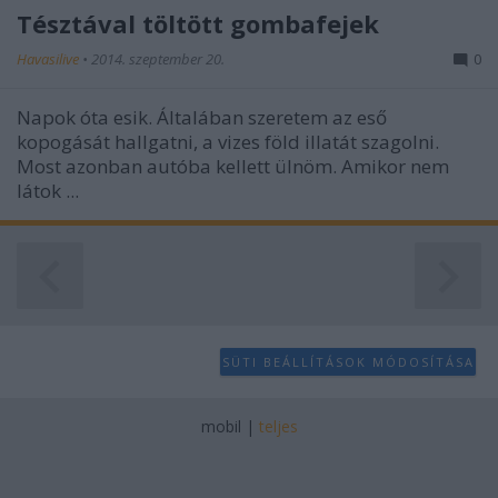
Tésztával töltött gombafejek
Havasilive
•
2014. szeptember 20.
0
Napok óta esik. Általában szeretem az eső
kopogását hallgatni, a vizes föld illatát szagolni.
Most azonban autóba kellett ülnöm. Amikor nem
látok ...
SÜTI BEÁLLÍTÁSOK MÓDOSÍTÁSA
mobil
|
teljes