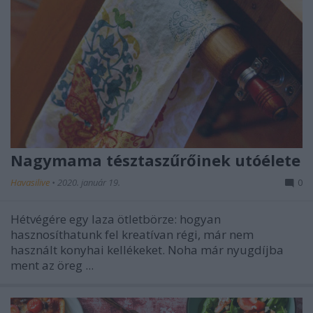
Nagymama tésztaszűrőinek utóélete
Havasilive
•
2020. január 19.
0
Hétvégére egy laza ötletbörze: hogyan
hasznosíthatunk fel kreatívan régi, már nem
használt konyhai kellékeket. Noha már nyugdíjba
ment az öreg ...