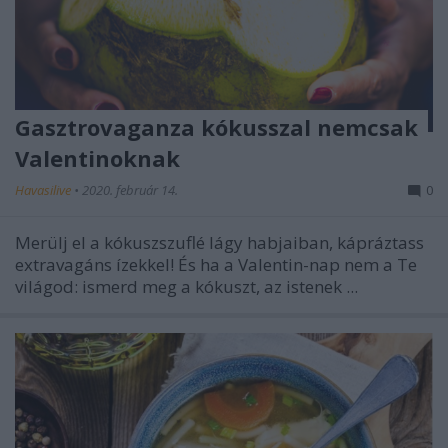
Gasztrovaganza kókusszal nemcsak
Valentinoknak
Havasilive
•
2020. február 14.
0
Merülj el a kókuszszuflé lágy habjaiban, kápráztass
extravagáns ízekkel! És ha a Valentin-nap nem a Te
világod: ismerd meg a kókuszt, az istenek ...