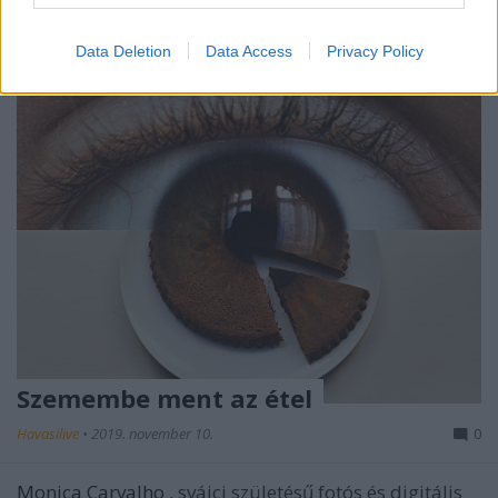
Data Deletion
Data Access
Privacy Policy
Szemembe ment az étel
Havasilive
•
2019. november 10.
0
Monica Carvalho
, svájci születésű fotós és digitális