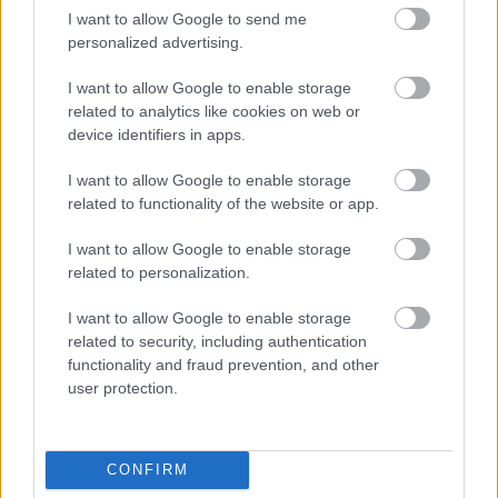
I want to allow Google to send me
personalized advertising.
I want to allow Google to enable storage
related to analytics like cookies on web or
device identifiers in apps.
I want to allow Google to enable storage
related to functionality of the website or app.
I want to allow Google to enable storage
related to personalization.
I want to allow Google to enable storage
Receptkönyv ajánló: Ikea
related to security, including authentication
functionality and fraud prevention, and other
Havasilive
•
2019. december 15.
0
user protection.
Ismeritek az Ikea szakácskönyvét? Már jó néhány éve
kiadták, de így karácsony előtt mindig a kezembe
CONFIRM
veszem, mert annyira jó nézegetni ezeket a ...