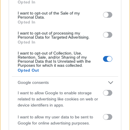
Opted In
use your data for below specified purposes in below Google
consent section.
I want to opt-out of the Sale of my
Personal Data.
Opted In
I want to opt-out of processing my
Personal Data for Targeted Advertising.
Opted In
I want to opt-out of Collection, Use,
Retention, Sale, and/or Sharing of my
Personal Data that Is Unrelated with the
Zöld bevásárlókosarak trendje
Purposes for which it was collected.
Opted Out
Thaiföldről
Havasilive
•
2020. január 12.
0
Google consents
I want to allow Google to enable storage
Ha azt gondoljuk, hogy az kevés önmagában, ha mi
related to advertising like cookies on web or
egyszemélyben nem használunk nejlon zacskót a
device identifiers in apps.
bevásárlásokhoz, akkor tévedünk, hiszen mi van, ha
7 ...
I want to allow my user data to be sent to
Google for online advertising purposes.