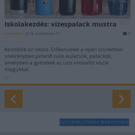
Iskolakezdés: vizespalack mustra
Havasilive
•
2019. szeptember 01.
0
Kezdődik az iskola. Előkerülnek a nyári szünetben
szekrényben pihenő sulis kulacsok, palackok,
amelyben a gyerekek az uzsi innivalót viszik
magukkal.
...
SÜTI BEÁLLÍTÁSOK MÓDOSÍTÁSA